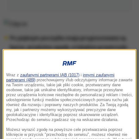
Po pięknym początku maja prognozowane są
burze, przelotne opady, a lokalnie przymrozki.
W kolejnych dniach pojawi się więcej chmur i
opadów, zwłaszcza na północy i w centrum
Wraz z
zaufanymi partnerami IAB (1017)
i
innymi zaufanymi
kraju.
partnerami (489)
przechowujemy i/lub odczytujemy informacje zawarte
na Twoim urządzeniu, takie jak pliki cookie, przetwarzamy dane
osobowe, takie jak unikalne identyfikatory, informacje przesyłane
Pod koniec tygodnia temperatura ponownie
przez urządzenia końcowe niezbędne do personalizacji reklam i treści,
udostępnienie funkcji mediów społecznościowych pomiaru ruchu jak
wzrośnie, a pogoda się poprawi, szczególnie na
również dla rozwoju i poprawny naszych produktów. Za Twoją zgodą
my, jak i partnerzy możemy wykorzystywać precyzyjne dane
zachodzie i południu.
geolokalizacyjne i identyfikację poprzez skanowanie urządzeń.
Przechodząc do serwisu zgadzasz się na wskazane działania.
Najnowsze informacje z Polski i świata
Możesz wyrazić zgodę na powyższe cele przetwarzania poprzez
kliknięcie w przycisk "przechodzę do serwisu", możesz również nie
znajdziesz na stronie głównej
RMF24.pl
.