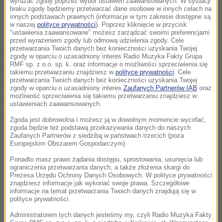
wyrażać zgody poprzez wybór ustawień zaawansowanych. W sytuacji
braku zgody będziemy przetwarzać dane osobowe w innych celach na
innych podstawach prawnych (informacje w tym zakresie dostępne są
Tegoroczna majówka zaskoczyła Polaków
w naszej
polityce prywatności
). Poprzez kliknięcie w przycisk
"ustawienia zaawansowane" możesz zarządzać swoimi preferencjami
wyjątkowo wysokimi temperaturami. W niedzielę, 3
przed wyrażeniem zgody lub odmową udzielenia zgody. Cele
przetwarzania Twoich danych bez konieczności uzyskania Twojej
maja, na stacji synoptycznej w Pile termometry
zgody w oparciu o uzasadniony interes Radio Muzyka Fakty Grupa
RMF sp. z o.o. sp. k. oraz informacje o możliwości sprzeciwienia się
wskazały aż
28,5 st. Celsjusza
. Ciepło było w całym
takiemu przetwarzaniu znajdziesz w
polityce prywatności
. Cele
przetwarzania Twoich danych bez konieczności uzyskania Twojej
kraju. Po południu na całym obszarze Polski - poza
zgody w oparciu o uzasadniony interes
Zaufanych Partnerów IAB
oraz
Wybrzeżem - notowano co najmniej 20 stopni
możliwość sprzeciwienia się takiemu przetwarzaniu znajdziesz w
ustawieniach zaawansowanych.
Celsjusza.
Zgoda jest dobrowolna i możesz ją w dowolnym momencie wycofać,
zgoda będzie też podstawą przekazywania danych do naszych
Zaufanych Partnerów z siedzibą w państwach trzecich (poza
Dalsza część artykułu pod materiałem video:
Europejskim Obszarem Gospodarczym).
Ponadto masz prawo żądania dostępu, sprostowania, usunięcia lub
ograniczenia przetwarzania danych, a także złożenia skargi do
Prezesa Urzędu Ochrony Danych Osobowych. W polityce prywatności
znajdziesz informacje jak wykonać swoje prawa. Szczegółowe
informacje na temat przetwarzania Twoich danych znajdują się w
polityce prywatności.
Administratorem tych danych jesteśmy my, czyli Radio Muzyka Fakty