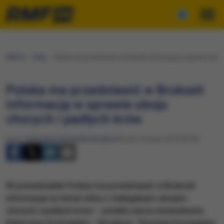
RMF24
Fakty
Polska ma przedstawić w Brukseli informację w sprawie uboju
Polska ma przedstawić w Brukseli
informację w sprawie uboju
chorych i padłych krów
Autor:
Katarzyna Szymańska-Borginon
Środa, 6 lutego 2019 (09:49)
W poniedziałek Polska ma przedstawić w Brukseli
informację na temat afery z nielegalnym ubojem
chorych i padłych krów – ustaliła nasza dziennikarka
Katarzyna Szymańska – Borginon. "Komisja Europejska