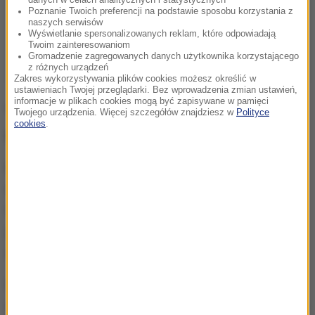
Poznanie Twoich preferencji na podstawie sposobu korzystania z
naszych serwisów
Wyświetlanie spersonalizowanych reklam, które odpowiadają
Twoim zainteresowaniom
Gromadzenie zagregowanych danych użytkownika korzystającego
z różnych urządzeń
Zakres wykorzystywania plików cookies możesz określić w
ustawieniach Twojej przeglądarki. Bez wprowadzenia zmian ustawień,
informacje w plikach cookies mogą być zapisywane w pamięci
"Przysłać kogoś na wysokim
Twojego urządzenia. Więcej szczegółów znajdziesz w
Polityce
cookies
.
szczeblu"
Na brukselskich korytarzach można usłyszeć, że o
ewentualnej blokadzie dla polskiego mięsa mówią
Czesi oraz Słowacy. Komisja Europejska nie chce
jednak do tego dopuścić, bo oznaczałoby to
zamieszanie na unijnym rynku.
Uważa też, że w każdym kraju zdarzają się sytuacje
związane z ubojem zwierząt, do których nie powinno