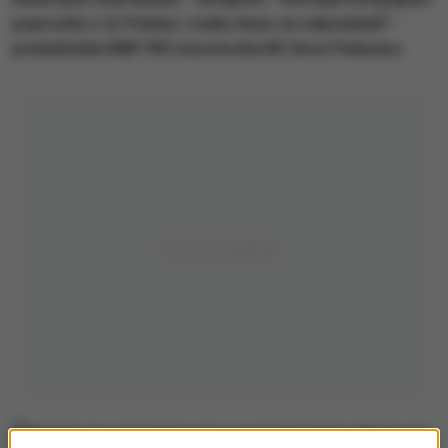
poprosiła o to Polskę i czeka teraz na odpowiedź" -
powiedziała RMF FM rzeczniczka KE Anca Paduraru.