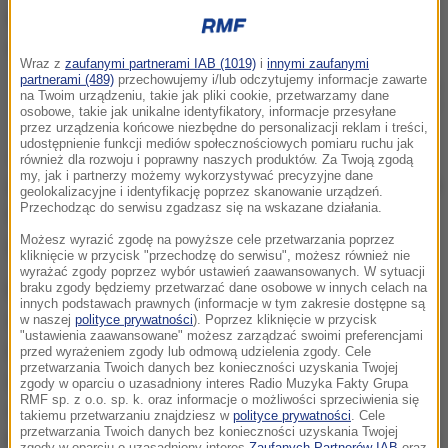
Wraz z
zaufanymi partnerami IAB (1019)
i
innymi zaufanymi
partnerami (489)
przechowujemy i/lub odczytujemy informacje zawarte
Polska ma przedstawić w poniedziałek w Brukseli informację na temat
na Twoim urządzeniu, takie jak pliki cookie, przetwarzamy dane
afery z nielegalnym ubojem chorych krów
osobowe, takie jak unikalne identyfikatory, informacje przesyłane
przez urządzenia końcowe niezbędne do personalizacji reklam i treści,
udostępnienie funkcji mediów społecznościowych pomiaru ruchu jak
Jak nieoficjalnie usłyszała dziennikarka RMF FM "od
również dla rozwoju i poprawny naszych produktów. Za Twoją zgodą
my, jak i partnerzy możemy wykorzystywać precyzyjne dane
jakości tych wyjaśnień, będzie zależało, czy państwa
geolokalizacyjne i identyfikację poprzez skanowanie urządzeń.
Przechodząc do serwisu zgadzasz się na wskazane działania.
Unii Europejskiej nie podejmą prób działań
Możesz wyrazić zgodę na powyższe cele przetwarzania poprzez
jednostronnych np. blokady polskiego handlu".
kliknięcie w przycisk "przechodzę do serwisu", możesz również nie
wyrażać zgody poprzez wybór ustawień zaawansowanych. W sytuacji
Polska ma przedstawić wyjaśnienia na spotkaniu
braku zgody będziemy przetwarzać dane osobowe w innych celach na
innych podstawach prawnych (informacje w tym zakresie dostępne są
stałego komitetu ds. roślin, zwierząt, żywności i pasz
w naszej
polityce prywatności
). Poprzez kliknięcie w przycisk
"ustawienia zaawansowane" możesz zarządzać swoimi preferencjami
(sekcja: bezpieczeństwo biologiczne w łańcuchu
przed wyrażeniem zgody lub odmową udzielenia zgody. Cele
przetwarzania Twoich danych bez konieczności uzyskania Twojej
żywnościowym). To spotkanie ekspertów 28 państw
zgody w oparciu o uzasadniony interes Radio Muzyka Fakty Grupa
RMF sp. z o.o. sp. k. oraz informacje o możliwości sprzeciwienia się
członkowskich, które organizuje Komisja
takiemu przetwarzaniu znajdziesz w
polityce prywatności
. Cele
przetwarzania Twoich danych bez konieczności uzyskania Twojej
Europejska. Bruksela oczekuje informacji, kto będzie
zgody w oparciu o uzasadniony interes
Zaufanych Partnerów IAB
oraz