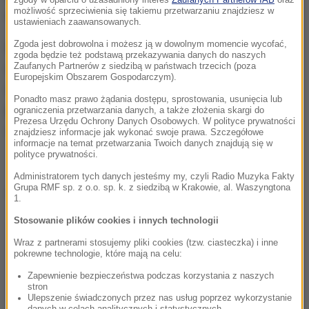
możliwość sprzeciwienia się takiemu przetwarzaniu znajdziesz w
reprezentował Polskę podczas tych rozmów.
ustawieniach zaawansowanych.
Zgoda jest dobrowolna i możesz ją w dowolnym momencie wycofać,
Dla Warszawy poniedziałkowe spotkanie będzie
zgoda będzie też podstawą przekazywania danych do naszych
okazją, żeby przekazać dokładne informacje ws.
Zaufanych Partnerów z siedzibą w państwach trzecich (poza
Europejskim Obszarem Gospodarczym).
afery z ubojem chorych i padłych krów, oraz
Ponadto masz prawo żądania dostępu, sprostowania, usunięcia lub
poinformować, jakie procedury zostaną wdrożone,
ograniczenia przetwarzania danych, a także złożenia skargi do
Prezesa Urzędu Ochrony Danych Osobowych. W polityce prywatności
żeby do takich sytuacji nie dochodziło.
znajdziesz informacje jak wykonać swoje prawa. Szczegółowe
informacje na temat przetwarzania Twoich danych znajdują się w
polityce prywatności.
Administratorem tych danych jesteśmy my, czyli Radio Muzyka Fakty
Grupa RMF sp. z o.o. sp. k. z siedzibą w Krakowie, al. Waszyngtona
Dalsza część artykułu pod materiałem video:
1.
Stosowanie plików cookies i innych technologii
Wraz z partnerami stosujemy pliki cookies (tzw. ciasteczka) i inne
pokrewne technologie, które mają na celu:
Zapewnienie bezpieczeństwa podczas korzystania z naszych
stron
Ulepszenie świadczonych przez nas usług poprzez wykorzystanie
danych w celach analitycznych i statystycznych