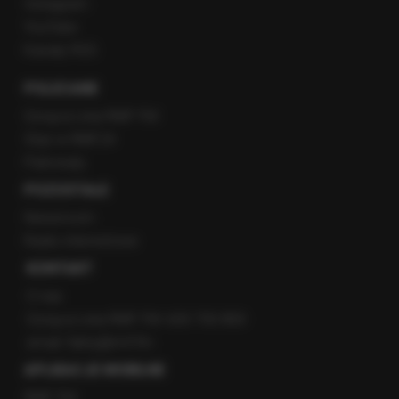
Instagram
YouTube
Kanały RSS
POLECANE
Gorąca Linia RMF FM
Staż w RMF24
Patronaty
POZOSTAŁE
Newsroom
Radio internetowe
KONTAKT
O nas
Gorąca Linia RMF FM: 600 700 800
email: fakty@rmf.fm
APLIKACJE MOBILNE
RMF FM