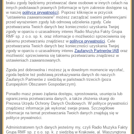
biznesu. Jednak za fasadą luksusu kryła się
braku zgody będziemy przetwarzać dane osobowe w innych celach na
innych podstawach prawnych (informacje w tym zakresie dostępne są
mroczna tajemnica - Epstein przez lata
w naszej
polityce prywatności
). Poprzez kliknięcie w przycisk
"ustawienia zaawansowane" możesz zarządzać swoimi preferencjami
wykorzystywał nieletnie dziewczęta, a jego
przed wyrażeniem zgody lub odmową udzielenia zgody. Cele
przetwarzania Twoich danych bez konieczności uzyskania Twojej
działalność była przez długi czas tuszowana przez
zgody w oparciu o uzasadniony interes Radio Muzyka Fakty Grupa
wpływowych przyjaciół i system sprawiedliwości.
RMF sp. z o.o. sp. k. oraz informacje o możliwości sprzeciwienia się
takiemu przetwarzaniu znajdziesz w
polityce prywatności
. Cele
przetwarzania Twoich danych bez konieczności uzyskania Twojej
Pierwsze śledztwo przeciwko niemu zakończyło się
zgody w oparciu o uzasadniony interes
Zaufanych Partnerów IAB
oraz
możliwość sprzeciwienia się takiemu przetwarzaniu znajdziesz w
skandalicznie łagodnym wyrokiem, który - jak
ustawieniach zaawansowanych.
ujawniła Julie K. Brown - został w dużej mierze
Zgoda jest dobrowolna i możesz ją w dowolnym momencie wycofać,
zgoda będzie też podstawą przekazywania danych do naszych
napisany przez samego Epsteina.
Zaufanych Partnerów z siedzibą w państwach trzecich (poza
Europejskim Obszarem Gospodarczym).
Ponadto masz prawo żądania dostępu, sprostowania, usunięcia lub
Dalsza część artykułu pod materiałem video:
ograniczenia przetwarzania danych, a także złożenia skargi do
Prezesa Urzędu Ochrony Danych Osobowych. W polityce prywatności
znajdziesz informacje jak wykonać swoje prawa. Szczegółowe
informacje na temat przetwarzania Twoich danych znajdują się w
polityce prywatności.
Administratorem tych danych jesteśmy my, czyli Radio Muzyka Fakty
Grupa RMF sp. z o.o. sp. k. z siedzibą w Krakowie, al. Waszyngtona