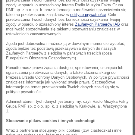
przetwarzania Twoich danych bez konieczności uzyskania Twojej
zgody w oparciu o uzasadniony interes Radio Muzyka Fakty Grupa
RMF sp. z o.o. sp. k. oraz informacje o możliwości sprzeciwienia się
takiemu przetwarzaniu znajdziesz w
polityce prywatności
. Cele
przetwarzania Twoich danych bez konieczności uzyskania Twojej
zgody w oparciu o uzasadniony interes
Zaufanych Partnerów IAB
oraz
możliwość sprzeciwienia się takiemu przetwarzaniu znajdziesz w
ustawieniach zaawansowanych.
Zgoda jest dobrowolna i możesz ją w dowolnym momencie wycofać,
zgoda będzie też podstawą przekazywania danych do naszych
Zaufanych Partnerów z siedzibą w państwach trzecich (poza
Europejskim Obszarem Gospodarczym).
Ponadto masz prawo żądania dostępu, sprostowania, usunięcia lub
ograniczenia przetwarzania danych, a także złożenia skargi do
Chcesz być na bieżąco? Odwiedź stronę
Prezesa Urzędu Ochrony Danych Osobowych. W polityce prywatności
znajdziesz informacje jak wykonać swoje prawa. Szczegółowe
główną
RMF24.pl
.
informacje na temat przetwarzania Twoich danych znajdują się w
polityce prywatności.
Administratorem tych danych jesteśmy my, czyli Radio Muzyka Fakty
81-letni Eric Clapton występował 7 maja na Movistar
Grupa RMF sp. z o.o. sp. k. z siedzibą w Krakowie, al. Waszyngtona
1.
Arena w Madrycie, gdzie po raz pierwszy od 25 lat
zagrał dla hiszpańskiej publiczności. Fani byli
Stosowanie plików cookies i innych technologii
zadowoleni, Clapton też, ale do czasu. Tuż po
Wraz z partnerami stosujemy pliki cookies (tzw. ciasteczka) i inne