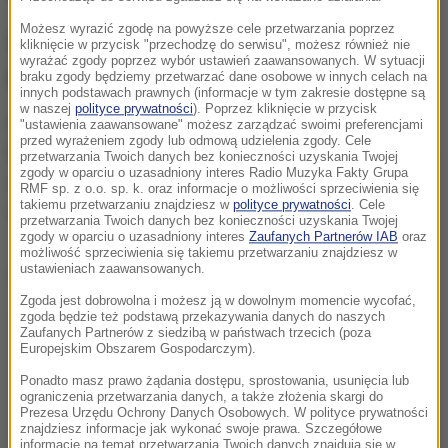
Możesz wyrazić zgodę na powyższe cele przetwarzania poprzez
W sieci pełno tiktoków i analiz
kliknięcie w przycisk "przechodzę do serwisu", możesz również nie
wyrażać zgody poprzez wybór ustawień zaawansowanych. W sytuacji
uzębienia aktorki
braku zgody będziemy przetwarzać dane osobowe w innych celach na
innych podstawach prawnych (informacje w tym zakresie dostępne są
w naszej
polityce prywatności
). Poprzez kliknięcie w przycisk
Goszcząc niedawno w programie "The Jonathan
"ustawienia zaawansowane" możesz zarządzać swoimi preferencjami
przed wyrażeniem zgody lub odmową udzielenia zgody. Cele
Ross Show" 31-letnia aktorka przyznała, że nie może
przetwarzania Twoich danych bez konieczności uzyskania Twojej
zgody w oparciu o uzasadniony interes Radio Muzyka Fakty Grupa
się nadziwić powszechnej obsesji na punkcie jej
RMF sp. z o.o. sp. k. oraz informacje o możliwości sprzeciwienia się
takiemu przetwarzaniu znajdziesz w
polityce prywatności
. Cele
wyglądu.
przetwarzania Twoich danych bez konieczności uzyskania Twojej
zgody w oparciu o uzasadniony interes
Zaufanych Partnerów IAB
oraz
możliwość sprzeciwienia się takiemu przetwarzaniu znajdziesz w
ustawieniach zaawansowanych.
Dalsza część artykułu pod materiałem video:
Zgoda jest dobrowolna i możesz ją w dowolnym momencie wycofać,
zgoda będzie też podstawą przekazywania danych do naszych
Zaufanych Partnerów z siedzibą w państwach trzecich (poza
Europejskim Obszarem Gospodarczym).
Ponadto masz prawo żądania dostępu, sprostowania, usunięcia lub
ograniczenia przetwarzania danych, a także złożenia skargi do
Prezesa Urzędu Ochrony Danych Osobowych. W polityce prywatności
znajdziesz informacje jak wykonać swoje prawa. Szczegółowe
informacje na temat przetwarzania Twoich danych znajdują się w