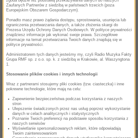
zgoda będzie też podstawą przekazywania danych do naszych
Zaufanych Partnerów z siedzibą w państwach trzecich (poza
W Konkursie Głównym o Złotą Palmę niestety nie ma
Europejskim Obszarem Gospodarczym).
polskich akcentów - informuje Katarzyna
Ponadto masz prawo żądania dostępu, sprostowania, usunięcia lub
Sobiechowska-Szuchta z redakcji kulturalnej RMF
ograniczenia przetwarzania danych, a także złożenia skargi do
Prezesa Urzędu Ochrony Danych Osobowych. W polityce prywatności
FM. Jak powiedział jednak na spotkaniu z
znajdziesz informacje jak wykonać swoje prawa. Szczegółowe
informacje na temat przetwarzania Twoich danych znajdują się w
dziennikarzami Thierry Fremau z festiwalu - nie jest
polityce prywatności.
to jeszcze pełna lista.
Administratorem tych danych jesteśmy my, czyli Radio Muzyka Fakty
Grupa RMF sp. z o.o. sp. k. z siedzibą w Krakowie, al. Waszyngtona
1.
W Konkursie Głównym może pojawić się jeszcze
Stosowanie plików cookies i innych technologii
jakiś dodatkowy tytuł. Na razie wiemy, że wracają
Wraz z partnerami stosujemy pliki cookies (tzw. ciasteczka) i inne
bracia Dardenne z filmem "Young Mothers". Nie ma
pokrewne technologie, które mają na celu:
bez nich festiwalu - mówią złośliwi.
Zapewnienie bezpieczeństwa podczas korzystania z naszych
stron
Ulepszenie świadczonych przez nas usług poprzez wykorzystanie
danych w celach analitycznych i statystycznych
ZOBACZ RÓWNIEŻ:
Poznanie Twoich preferencji na podstawie sposobu korzystania z
naszych serwisów
Legendarna gra na dużym ekranie. Jak Minecraft
Wyświetlanie spersonalizowanych reklam, które odpowiadają
Twoim zainteresowaniom