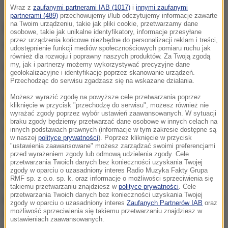
Wraz z
zaufanymi partnerami IAB (1017)
i
innymi zaufanymi
partnerami (489)
przechowujemy i/lub odczytujemy informacje zawarte
na Twoim urządzeniu, takie jak pliki cookie, przetwarzamy dane
Powrót, na który czekali fani gry i
osobowe, takie jak unikalne identyfikatory, informacje przesyłane
przez urządzenia końcowe niezbędne do personalizacji reklam i treści,
serialu
udostępnienie funkcji mediów społecznościowych pomiaru ruchu jak
również dla rozwoju i poprawny naszych produktów. Za Twoją zgodą
my, jak i partnerzy możemy wykorzystywać precyzyjne dane
Drugi sezon jednego z największych hitów Max
geolokalizacyjne i identyfikację poprzez skanowanie urządzeń.
Przechodząc do serwisu zgadzasz się na wskazane działania.
(dawniej HBO) ostatnich lat rusza
14 kwietnia
. Jak
Możesz wyrazić zgodę na powyższe cele przetwarzania poprzez
informuje "The Independent", produkcja kontynuuje
kliknięcie w przycisk "przechodzę do serwisu", możesz również nie
historię znaną z kultowej gry "The Last of Us Part II",
wyrażać zgody poprzez wybór ustawień zaawansowanych. W sytuacji
braku zgody będziemy przetwarzać dane osobowe w innych celach na
a wydarzenia rozgrywają się
kilka lat po
innych podstawach prawnych (informacje w tym zakresie dostępne są
w naszej
polityce prywatności
). Poprzez kliknięcie w przycisk
zakończeniu pierwszego sezonu
.
"ustawienia zaawansowane" możesz zarządzać swoimi preferencjami
przed wyrażeniem zgody lub odmową udzielenia zgody. Cele
przetwarzania Twoich danych bez konieczności uzyskania Twojej
W nowych odcinkach zobaczymy nie tylko
zgody w oparciu o uzasadniony interes Radio Muzyka Fakty Grupa
RMF sp. z o.o. sp. k. oraz informacje o możliwości sprzeciwienia się
powracających bohaterów,
ale i zupełnie nowe
takiemu przetwarzaniu znajdziesz w
polityce prywatności
. Cele
przetwarzania Twoich danych bez konieczności uzyskania Twojej
postacie
— w tym Abby, która odgrywa kluczową rolę
zgody w oparciu o uzasadniony interes
Zaufanych Partnerów IAB
oraz
możliwość sprzeciwienia się takiemu przetwarzaniu znajdziesz w
w fabule. Serial ma podejmować jeszcze bardziej
ustawieniach zaawansowanych.