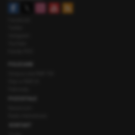
Facebook
Twitter
Instagram
YouTube
Kanały RSS
POLECANE
Gorąca Linia RMF FM
Staż w RMF24
Patronaty
POZOSTAŁE
Newsroom
Radio internetowe
KONTAKT
O nas