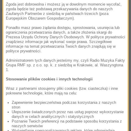
złożone moralnie tematy,
pokazując brutalność
Zgoda jest dobrowolna i możesz ją w dowolnym momencie wycofać,
świata po katastrofie
z jeszcze większą
zgoda będzie też podstawą przekazywania danych do naszych
Zaufanych Partnerów z siedzibą w państwach trzecich (poza
intensywnością.
Europejskim Obszarem Gospodarczym).
Ponadto masz prawo żądania dostępu, sprostowania, usunięcia lub
ograniczenia przetwarzania danych, a także złożenia skargi do
Dalsza część artykułu pod materiałem video:
Prezesa Urzędu Ochrony Danych Osobowych. W polityce prywatności
znajdziesz informacje jak wykonać swoje prawa. Szczegółowe
informacje na temat przetwarzania Twoich danych znajdują się w
polityce prywatności.
Administratorem tych danych jesteśmy my, czyli Radio Muzyka Fakty
Grupa RMF sp. z o.o. sp. k. z siedzibą w Krakowie, al. Waszyngtona
1.
Stosowanie plików cookies i innych technologii
Wraz z partnerami stosujemy pliki cookies (tzw. ciasteczka) i inne
pokrewne technologie, które mają na celu:
Zapewnienie bezpieczeństwa podczas korzystania z naszych
stron
Ulepszenie świadczonych przez nas usług poprzez wykorzystanie
danych w celach analitycznych i statystycznych
Poznanie Twoich preferencji na podstawie sposobu korzystania z
naszych serwisów
Wyświetlanie spersonalizowanych reklam, które odpowiadają