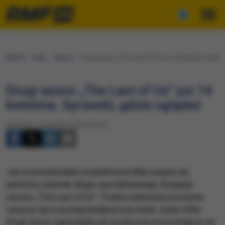
RMF24
Fakty
Kultura
Drugi sezon „The Last of Us” już 14 kwietnia. Spraw
Drugi sezon „The Last of Us” już 14
kwietnia. Sprawdź, gdzie oglądać
Niedziela, 13 kwietnia 2025 (09:15)
Już w poniedziałek na platformie Max pojawi się
pierwszy odcinek długo wyczekiwanego drugiego
sezonu „The Last of Us”. Polska widownia ponownie
zanurzy się w postapokaliptyczny świat Joela i Ellie.
Drugi sezon zapowiada się na jeszcze mroczniejszy niż