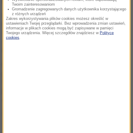
Polska premiera tego samego dnia
Twoim zainteresowaniom
Gromadzenie zagregowanych danych użytkownika korzystającego
z różnych urządzeń
Co ważne, serial będzie dostępny w Polsce
Zakres wykorzystywania plików cookies możesz określić w
dokładnie w tym samym czasie
co w Stanach
ustawieniach Twojej przeglądarki. Bez wprowadzenia zmian ustawień,
informacje w plikach cookies mogą być zapisywane w pamięci
Zjednoczonych — na platformie Max. Pierwszy
Twojego urządzenia. Więcej szczegółów znajdziesz w
Polityce
cookies
.
odcinek pojawi się w nocy z niedzieli na poniedziałek
lub w poniedziałek rano.
Pierwszy sezon cieszył się w Polsce ogromną
popularnością, co pozwala przypuszczać, że i teraz
fani tłumnie zasiądą przed ekranami. Dla wielu to
jedna z najbardziej wyczekiwanych
premier
serialowych tej wiosny.
Źródło: RMF24
serial
Tagi: