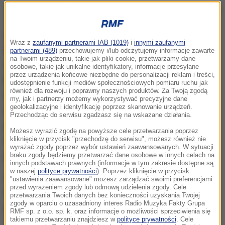
Zdj. ilustracyjne
Istnieją dwa sposoby na omijanie zakazu handlu w
Wraz z
zaufanymi partnerami IAB (1019)
i
innymi zaufanymi
święta. Pierwszy: na ten jeden dzień właściciel
partnerami (489)
przechowujemy i/lub odczytujemy informacje zawarte
na Twoim urządzeniu, takie jak pliki cookie, przetwarzamy dane
sklepu wynajmuje swój lokal podstawionej firmie,
osobowe, takie jak unikalne identyfikatory, informacje przesyłane
przez urządzenia końcowe niezbędne do personalizacji reklam i treści,
która jednodniowo zatrudnia pracowników sklepu.
udostępnienie funkcji mediów społecznościowych pomiaru ruchu jak
również dla rozwoju i poprawny naszych produktów. Za Twoją zgodą
Inny sposób to zatrudnianie krzyżowe. Jeden sklep
my, jak i partnerzy możemy wykorzystywać precyzyjne dane
geolokalizacyjne i identyfikację poprzez skanowanie urządzeń.
zatrudnia u siebie na umowie śmieciowej
Przechodząc do serwisu zgadzasz się na wskazane działania.
pracowników ze sklepu naprzeciwko, a ten sklep z
Możesz wyrazić zgodę na powyższe cele przetwarzania poprzez
naprzeciwka zatrudnia na ten jeden dzień
kliknięcie w przycisk "przechodzę do serwisu", możesz również nie
wyrażać zgody poprzez wybór ustawień zaawansowanych. W sytuacji
pracowników z pierwszego sklepu.
braku zgody będziemy przetwarzać dane osobowe w innych celach na
innych podstawach prawnych (informacje w tym zakresie dostępne są
w naszej
polityce prywatności
). Poprzez kliknięcie w przycisk
Oczywiście pracownicy mogą się nie zgodzić na
"ustawienia zaawansowane" możesz zarządzać swoimi preferencjami
przed wyrażeniem zgody lub odmową udzielenia zgody. Cele
takie roszady - ale rzeczywistość jest taka, że wtedy
przetwarzania Twoich danych bez konieczności uzyskania Twojej
zgody w oparciu o uzasadniony interes Radio Muzyka Fakty Grupa
często ryzykują utratą pracy.
RMF sp. z o.o. sp. k. oraz informacje o możliwości sprzeciwienia się
takiemu przetwarzaniu znajdziesz w
polityce prywatności
. Cele