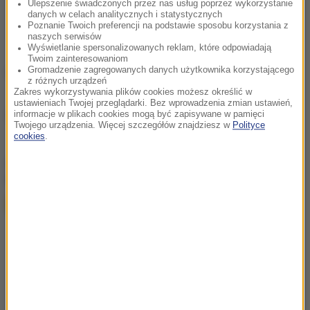
Ulepszenie świadczonych przez nas usług poprzez wykorzystanie
danych w celach analitycznych i statystycznych
Poznanie Twoich preferencji na podstawie sposobu korzystania z
naszych serwisów
Wyświetlanie spersonalizowanych reklam, które odpowiadają
Twoim zainteresowaniom
Gromadzenie zagregowanych danych użytkownika korzystającego
(mal)
z różnych urządzeń
Zakres wykorzystywania plików cookies możesz określić w
ustawieniach Twojej przeglądarki. Bez wprowadzenia zmian ustawień,
Źródło: RMF FM
informacje w plikach cookies mogą być zapisywane w pamięci
Twojego urządzenia. Więcej szczegółów znajdziesz w
Polityce
cookies
.
chcesz widzieć więcej artykułów od RMF24?
dodaj w
Google