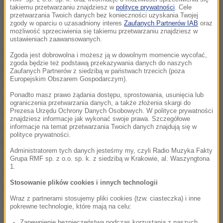
odbiorcami". Oznacza to, że Polska uchybiła
takiemu przetwarzaniu znajdziesz w
polityce prywatności
. Cele
zobowiązaniom wynikającym z dyrektywy gazowej z
przetwarzania Twoich danych bez konieczności uzyskania Twojej
zgody w oparciu o uzasadniony interes
Zaufanych Partnerów IAB
oraz
2009 roku.
możliwość sprzeciwienia się takiemu przetwarzaniu znajdziesz w
ustawieniach zaawansowanych.
Komisja Europejska skierowała sprawę przeciwko
Zgoda jest dobrowolna i możesz ją w dowolnym momencie wycofać,
zgoda będzie też podstawą przekazywania danych do naszych
Polsce do Trybunału w czerwcu 2013 r. Uznała
Zaufanych Partnerów z siedzibą w państwach trzecich (poza
Europejskim Obszarem Gospodarczym).
wówczas, że "regulowane przez państwo taryfy dla
Ponadto masz prawo żądania dostępu, sprostowania, usunięcia lub
odbiorców końcowych innych niż gospodarstwa
ograniczenia przetwarzania danych, a także złożenia skargi do
domowe utrudniają dostawcom gazu wejście na
Prezesa Urzędu Ochrony Danych Osobowych. W polityce prywatności
znajdziesz informacje jak wykonać swoje prawa. Szczegółowe
rynek i nie pozwalają polskim konsumentom
informacje na temat przetwarzania Twoich danych znajdują się w
polityce prywatności.
korzystać z tego, co oferuje rynek wewnętrzny".
Administratorem tych danych jesteśmy my, czyli Radio Muzyka Fakty
Wskazywała też, że zgodnie z prawem UE regulacja
Grupa RMF sp. z o.o. sp. k. z siedzibą w Krakowie, al. Waszyngtona
1.
cen energii może być stosowana tylko w
Stosowanie plików cookies i innych technologii
wyjątkowych okolicznościach i nie powinna być
Wraz z partnerami stosujemy pliki cookies (tzw. ciasteczka) i inne
głównym wyznacznikiem cen.
pokrewne technologie, które mają na celu:
Zapewnienie bezpieczeństwa podczas korzystania z naszych