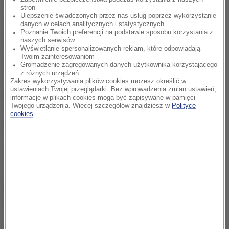
Polskie władze kwestionowały dopuszczalność
stron
skargi KE. Zwracały także uwagę na specyfikę
Ulepszenie świadczonych przez nas usług poprzez wykorzystanie
danych w celach analitycznych i statystycznych
polskiego rynku gazu ziemnego, który jest w około
Poznanie Twoich preferencji na podstawie sposobu korzystania z
naszych serwisów
95 proc. zmonopolizowany przez zasiedziałego
Wyświetlanie spersonalizowanych reklam, które odpowiadają
Twoim zainteresowaniom
dotychczasowego operatora. Podkreślały m.in., że
Gromadzenie zagregowanych danych użytkownika korzystającego
z różnych urządzeń
"zatwierdzanie cen przez prezesa Urzędu Regulacji
Zakres wykorzystywania plików cookies możesz określić w
ustawieniach Twojej przeglądarki. Bez wprowadzenia zmian ustawień,
Energetyki służy zapewnieniu ochrony przed
informacje w plikach cookies mogą być zapisywane w pamięci
Twojego urządzenia. Więcej szczegółów znajdziesz w
Polityce
antykonkurencyjnym podwyższaniem cen gazu i
cookies
.
utrzymaniu tych cen na rozsądnym poziomie".
(MN)
Źródło: RMF24/PAP
gaz
Tagi: