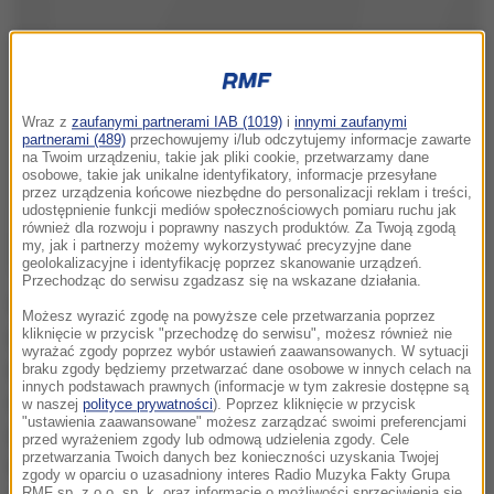
Wraz z
zaufanymi partnerami IAB (1019)
i
innymi zaufanymi
partnerami (489)
przechowujemy i/lub odczytujemy informacje zawarte
na Twoim urządzeniu, takie jak pliki cookie, przetwarzamy dane
osobowe, takie jak unikalne identyfikatory, informacje przesyłane
przez urządzenia końcowe niezbędne do personalizacji reklam i treści,
udostępnienie funkcji mediów społecznościowych pomiaru ruchu jak
również dla rozwoju i poprawny naszych produktów. Za Twoją zgodą
my, jak i partnerzy możemy wykorzystywać precyzyjne dane
geolokalizacyjne i identyfikację poprzez skanowanie urządzeń.
Przechodząc do serwisu zgadzasz się na wskazane działania.
W ocenie sędziów w Luksemburgu "polski
Możesz wyrazić zgodę na powyższe cele przetwarzania poprzez
mechanizm regulowania cen dostaw gazu ziemnego
kliknięcie w przycisk "przechodzę do serwisu", możesz również nie
wyrażać zgody poprzez wybór ustawień zaawansowanych. W sytuacji
na rzecz odbiorców niebędących gospodarstwami
braku zgody będziemy przetwarzać dane osobowe w innych celach na
innych podstawach prawnych (informacje w tym zakresie dostępne są
domowymi nie spełnia wymogów proporcjonalności,
w naszej
polityce prywatności
). Poprzez kliknięcie w przycisk
"ustawienia zaawansowane" możesz zarządzać swoimi preferencjami
gdyż nie jest ograniczony w czasie i nie dokonuje
przed wyrażeniem zgody lub odmową udzielenia zgody. Cele
przetwarzania Twoich danych bez konieczności uzyskania Twojej
rozróżnienia pomiędzy zaopatrywanymi w gaz
zgody w oparciu o uzasadniony interes Radio Muzyka Fakty Grupa
RMF sp. z o.o. sp. k. oraz informacje o możliwości sprzeciwienia się