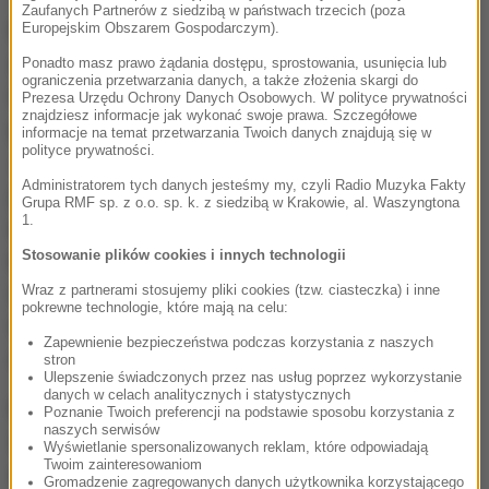
Zaufanych Partnerów z siedzibą w państwach trzecich (poza
Przechodzenie na
zdrowszy styl życia
jest
Europejskim Obszarem Gospodarczym).
związane z ograniczeniem spożywania
cukru
.
Ponadto masz prawo żądania dostępu, sprostowania, usunięcia lub
ograniczenia przetwarzania danych, a także złożenia skargi do
Czasami jednak ta próba jest najtrudniejsza, bo
Prezesa Urzędu Ochrony Danych Osobowych. W polityce prywatności
znajdziesz informacje jak wykonać swoje prawa. Szczegółowe
potrzeba sięgania po
słodkie smaki
bywa silniejsza.
informacje na temat przetwarzania Twoich danych znajdują się w
polityce prywatności.
Jak pokonać ten
nawyk
? Warto zastanowić się, co
Administratorem tych danych jesteśmy my, czyli Radio Muzyka Fakty
jest jego przyczyną. Przyzwyczajenie?
Cukier
Grupa RMF sp. z o.o. sp. k. z siedzibą w Krakowie, al. Waszyngtona
1.
uzależnienia
i niewykluczone, że ten
słodki
Stosowanie plików cookies i innych technologii
narkotyk
już nami rządzi. Steruje też naszymi
emocjami, bo przekąskami zajadamy: stres, smutek,
Wraz z partnerami stosujemy pliki cookies (tzw. ciasteczka) i inne
pokrewne technologie, które mają na celu:
rozdrażnienie, zmęczenie czy nudę. Po zjedzeniu
Zapewnienie bezpieczeństwa podczas korzystania z naszych
czegoś słodkiego odczuwamy
ulgę
- ale na krótko.
stron
Ulepszenie świadczonych przez nas usług poprzez wykorzystanie
danych w celach analitycznych i statystycznych
Mówi się, że jak mamy na coś ochotę, to
organizm
Poznanie Twoich preferencji na podstawie sposobu korzystania z
naszych serwisów
się tego domaga. A co, jeśli źle odczytujemy te
Wyświetlanie spersonalizowanych reklam, które odpowiadają
Twoim zainteresowaniom
sygnały? Możliwe, że nasza
dieta
jest na tyle uboga
Gromadzenie zagregowanych danych użytkownika korzystającego