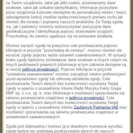
na Twoim urządzeniu, takie jak pliki cookie, przetwarzamy dane
osobowe, takie jak unikalne identyfikatory, informacje przesyłane
Dalsza część artykułu pod materiałem video:
przez urządzenia końcowe niezbędne do personalizacji reklam i treści,
udostępnienie funkcji mediów społecznościowych pomiaru ruchu jak
również dla rozwoju i poprawny naszych produktów. Za Twoją zgodą
my, jak i partnerzy możemy wykorzystywać precyzyjne dane
geolokalizacyjne i identyfikację poprzez skanowanie urządzeń.
Przechodząc do serwisu zgadzasz się na wskazane działania.
Możesz wyrazić zgodę na powyższe cele przetwarzania poprzez
kliknięcie w przycisk "przechodzę do serwisu", możesz również nie
wyrażać zgody poprzez wybór ustawień zaawansowanych. W sytuacji
braku zgody będziemy przetwarzać dane osobowe w innych celach na
innych podstawach prawnych (informacje w tym zakresie dostępne są
w naszej
polityce prywatności
). Poprzez kliknięcie w przycisk
"ustawienia zaawansowane" możesz zarządzać swoimi preferencjami
przed wyrażeniem zgody lub odmową udzielenia zgody. Cele
przetwarzania Twoich danych bez konieczności uzyskania Twojej
zgody w oparciu o uzasadniony interes Radio Muzyka Fakty Grupa
RMF sp. z o.o. sp. k. oraz informacje o możliwości sprzeciwienia się
takiemu przetwarzaniu znajdziesz w
polityce prywatności
. Cele
przetwarzania Twoich danych bez konieczności uzyskania Twojej
zgody w oparciu o uzasadniony interes
Zaufanych Partnerów IAB
oraz
możliwość sprzeciwienia się takiemu przetwarzaniu znajdziesz w
ZOBACZ RÓWNIEŻ:
ustawieniach zaawansowanych.
Zgoda jest dobrowolna i możesz ją w dowolnym momencie wycofać,
Dlaczego słodycze tuczą najbardziej?
zgoda będzie też podstawą przekazywania danych do naszych