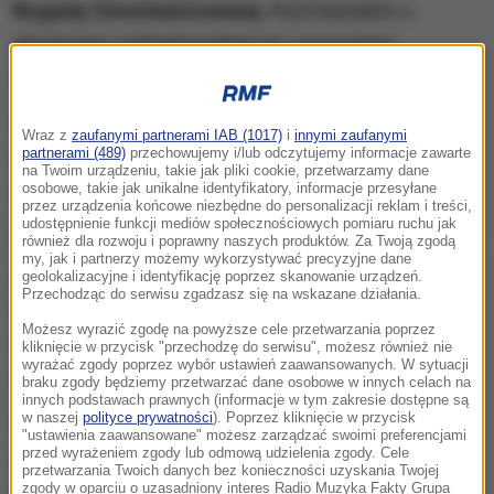
Brygady Zmechanizowanej.
Rozmawiałem z
obrońcami, podziękowałem im i wręczyłem
odznaczenia państwowe" - napisał Zełenski.
W poście zamieszczono zdjęcia rozmawiającego z
Wraz z
zaufanymi partnerami IAB (1017)
i
innymi zaufanymi
partnerami (489)
przechowujemy i/lub odczytujemy informacje zawarte
żołnierzami prezydenta oraz moment ich
na Twoim urządzeniu, takie jak pliki cookie, przetwarzamy dane
osobowe, takie jak unikalne identyfikatory, informacje przesyłane
odznaczania.
przez urządzenia końcowe niezbędne do personalizacji reklam i treści,
udostępnienie funkcji mediów społecznościowych pomiaru ruchu jak
"To zaszczyt być tutaj dzisiaj. Wspierać wojowników
również dla rozwoju i poprawny naszych produktów. Za Twoją zgodą
my, jak i partnerzy możemy wykorzystywać precyzyjne dane
i nagradzać ich. Stoją przed trudną i krytyczną misją
geolokalizacyjne i identyfikację poprzez skanowanie urządzeń.
Przechodząc do serwisu zgadzasz się na wskazane działania.
odparcia wroga i obrony Ukrainy. Jesteśmy dumni z
Możesz wyrazić zgodę na powyższe cele przetwarzania poprzez
naszych wojowników i wdzięczni im wszystkim!" -
kliknięcie w przycisk "przechodzę do serwisu", możesz również nie
wyrażać zgody poprzez wybór ustawień zaawansowanych. W sytuacji
dodał ukraiński przywódca.
braku zgody będziemy przetwarzać dane osobowe w innych celach na
innych podstawach prawnych (informacje w tym zakresie dostępne są
w naszej
polityce prywatności
). Poprzez kliknięcie w przycisk
Wieś została wyzwolona z rosyjskiej okupacji w
"ustawienia zaawansowane" możesz zarządzać swoimi preferencjami
przed wyrażeniem zgody lub odmową udzielenia zgody. Cele
sierpniu 2023 roku; znajduje się
na jednym z
przetwarzania Twoich danych bez konieczności uzyskania Twojej
zgody w oparciu o uzasadniony interes Radio Muzyka Fakty Grupa
"najgorętszych" odcinków frontu, tj. na kierunku