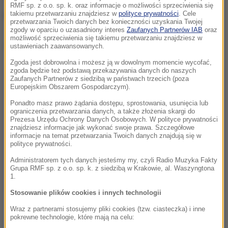
RMF sp. z o.o. sp. k. oraz informacje o możliwości sprzeciwienia się
melitopolskim.
takiemu przetwarzaniu znajdziesz w
polityce prywatności
. Cele
przetwarzania Twoich danych bez konieczności uzyskania Twojej
zgody w oparciu o uzasadniony interes
Zaufanych Partnerów IAB
oraz
możliwość sprzeciwienia się takiemu przetwarzaniu znajdziesz w
Dalsza część artykułu pod materiałem video:
ustawieniach zaawansowanych.
Zgoda jest dobrowolna i możesz ją w dowolnym momencie wycofać,
zgoda będzie też podstawą przekazywania danych do naszych
Zaufanych Partnerów z siedzibą w państwach trzecich (poza
Europejskim Obszarem Gospodarczym).
Ponadto masz prawo żądania dostępu, sprostowania, usunięcia lub
ograniczenia przetwarzania danych, a także złożenia skargi do
Prezesa Urzędu Ochrony Danych Osobowych. W polityce prywatności
znajdziesz informacje jak wykonać swoje prawa. Szczegółowe
informacje na temat przetwarzania Twoich danych znajdują się w
polityce prywatności.
Administratorem tych danych jesteśmy my, czyli Radio Muzyka Fakty
Grupa RMF sp. z o.o. sp. k. z siedzibą w Krakowie, al. Waszyngtona
1.
Stosowanie plików cookies i innych technologii
Wraz z partnerami stosujemy pliki cookies (tzw. ciasteczka) i inne
pokrewne technologie, które mają na celu: