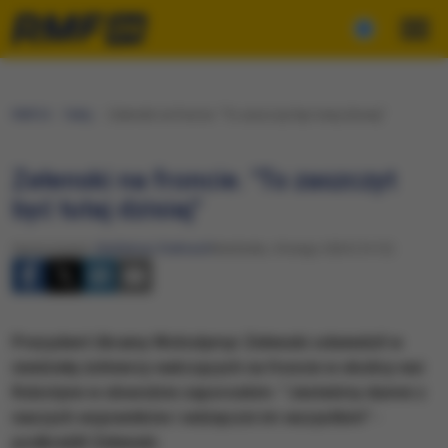
RMF24
Fakty
Zełenski na froncie. "To zaszczyt być tutaj dzisiaj"
Zełenski na froncie. "To zaszczyt
być tutaj dzisiaj"
Opracowanie:
Waldemar Stelmach
Niedziela, 4 lutego 2024 (14:12)
Prezydent Ukrainy Wołodymyr Zełenski odwiedził w
niedzielę żołnierzy walczących na froncie w okolicy wsi
Robotyne w obwodzie zaporoskim. "Jesteśmy dumni z
naszych wojowników i wdzięczni im wszystkim" -
podkreślił Zełenski.