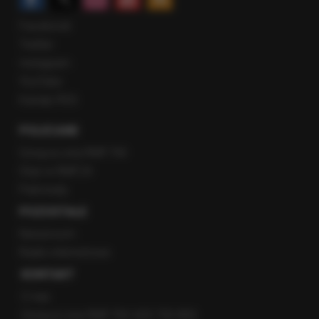
Facebook
Twitter
Instagram
YouTube
Kanały RSS
POLECANE
Gorąca Linia RMF FM
Staż w RMF24
Patronaty
POZOSTAŁE
Newsroom
Radio internetowe
KONTAKT
O nas
Gorąca Linia RMF FM: 600 700 800