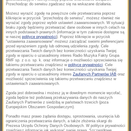
rannych
Przechodząc do serwisu zgadzasz się na wskazane działania.
Możesz wyrazić zgodę na powyższe cele przetwarzania poprzez
Dalsza część artykułu pod materiałem video:
kliknięcie w przycisk "przechodzę do serwisu", możesz również nie
wyrażać zgody poprzez wybór ustawień zaawansowanych. W sytuacji
braku zgody będziemy przetwarzać dane osobowe w innych celach na
innych podstawach prawnych (informacje w tym zakresie dostępne są
w naszej
polityce prywatności
). Poprzez kliknięcie w przycisk
"ustawienia zaawansowane" możesz zarządzać swoimi preferencjami
przed wyrażeniem zgody lub odmową udzielenia zgody. Cele
przetwarzania Twoich danych bez konieczności uzyskania Twojej
zgody w oparciu o uzasadniony interes Radio Muzyka Fakty Grupa
RMF sp. z o.o. sp. k. oraz informacje o możliwości sprzeciwienia się
takiemu przetwarzaniu znajdziesz w
polityce prywatności
. Cele
przetwarzania Twoich danych bez konieczności uzyskania Twojej
zgody w oparciu o uzasadniony interes
Zaufanych Partnerów IAB
oraz
możliwość sprzeciwienia się takiemu przetwarzaniu znajdziesz w
ustawieniach zaawansowanych.
Zgoda jest dobrowolna i możesz ją w dowolnym momencie wycofać,
zgoda będzie też podstawą przekazywania danych do naszych
Zaufanych Partnerów z siedzibą w państwach trzecich (poza
Europejskim Obszarem Gospodarczym).
Do ukraińskiego ataku doszło w nocy z niedzieli na
Ponadto masz prawo żądania dostępu, sprostowania, usunięcia lub
ograniczenia przetwarzania danych, a także złożenia skargi do
poniedziałek w mieście
Stary Oskoł
, znanego z
Prezesa Urzędu Ochrony Danych Osobowych. W polityce prywatności
znajdziesz informacje jak wykonać swoje prawa. Szczegółowe