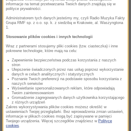
dwóch rafinerii naftowych.
informacje na temat przetwarzania Twoich danych znajdują się w
polityce prywatności.
"Miasto Stary Oskoł zostało zaatakowane przez dwa
Administratorem tych danych jesteśmy my, czyli Radio Muzyka Fakty
drony.
Uderzenie drona w prywatny dom
Grupa RMF sp. z o.o. sp. k. z siedzibą w Krakowie, al. Waszyngtona
1.
spowodowało pożar, który doprowadził do
Stosowanie plików cookies i innych technologii
częściowego zawalenia się budynku. Zginęły dwie
Wraz z partnerami stosujemy pliki cookies (tzw. ciasteczka) i inne
osoby. Eksplozja uszkodziła dwa samochody.
pokrewne technologie, które mają na celu:
Dodatkowo uszkodzonych zostało 20 mieszkań w
Zapewnienie bezpieczeństwa podczas korzystania z naszych
stron
trzech budynkach mieszkalnych oraz samochód" -
Ulepszenie świadczonych przez nas usług poprzez wykorzystanie
danych w celach analitycznych i statystycznych
napisał Gładkow w komunikatorze Telegram.
Poznanie Twoich preferencji na podstawie sposobu korzystania z
naszych serwisów
Wyświetlanie spersonalizowanych reklam, które odpowiadają
O udanych atakach sił ukraińskich na rafinerie w
Twoim zainteresowaniom
mieście Stary Oskoł informowano 6 stycznia.
Gromadzenie zagregowanych danych użytkownika korzystającego
z różnych urządzeń
Wówczas Gładkow przekazał, że nie było ofiar
Zakres wykorzystywania plików cookies możesz określić w
ustawieniach Twojej przeglądarki. Bez wprowadzenia zmian ustawień,
śmiertelnych.
informacje w plikach cookies mogą być zapisywane w pamięci
Twojego urządzenia. Więcej szczegółów znajdziesz w
Polityce
cookies
.