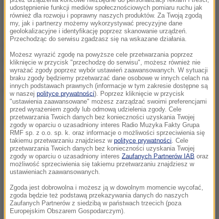
Po więcej aktualnych informacji zapraszamy
udostępnienie funkcji mediów społecznościowych pomiaru ruchu jak
również dla rozwoju i poprawny naszych produktów. Za Twoją zgodą
do
RMF24.pl
my, jak i partnerzy możemy wykorzystywać precyzyjne dane
geolokalizacyjne i identyfikację poprzez skanowanie urządzeń.
Przechodząc do serwisu zgadzasz się na wskazane działania.
W Genewie zakończył się pierwszy dzień
Możesz wyrazić zgodę na powyższe cele przetwarzania poprzez
trójstronnych negocjacji dotyczących ewentualnego
kliknięcie w przycisk "przechodzę do serwisu", możesz również nie
wyrażać zgody poprzez wybór ustawień zaawansowanych. W sytuacji
zakończenia konfliktu w Ukrainie. Kolejna runda
braku zgody będziemy przetwarzać dane osobowe w innych celach na
innych podstawach prawnych (informacje w tym zakresie dostępne są
rozmów zaplanowana jest na jutro.
w naszej
polityce prywatności
). Poprzez kliknięcie w przycisk
"ustawienia zaawansowane" możesz zarządzać swoimi preferencjami
przed wyrażeniem zgody lub odmową udzielenia zgody. Cele
przetwarzania Twoich danych bez konieczności uzyskania Twojej
Dalsza część artykułu pod materiałem video:
zgody w oparciu o uzasadniony interes Radio Muzyka Fakty Grupa
RMF sp. z o.o. sp. k. oraz informacje o możliwości sprzeciwienia się
takiemu przetwarzaniu znajdziesz w
polityce prywatności
. Cele
przetwarzania Twoich danych bez konieczności uzyskania Twojej
zgody w oparciu o uzasadniony interes
Zaufanych Partnerów IAB
oraz
możliwość sprzeciwienia się takiemu przetwarzaniu znajdziesz w
ustawieniach zaawansowanych.
Zgoda jest dobrowolna i możesz ją w dowolnym momencie wycofać,
zgoda będzie też podstawą przekazywania danych do naszych
Zaufanych Partnerów z siedzibą w państwach trzecich (poza
Europejskim Obszarem Gospodarczym).