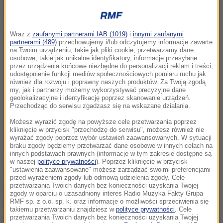
Dalsza część artykułu pod materiałem video:
Wraz z
zaufanymi partnerami IAB (1019)
i
innymi zaufanymi
partnerami (489)
przechowujemy i/lub odczytujemy informacje zawarte
na Twoim urządzeniu, takie jak pliki cookie, przetwarzamy dane
osobowe, takie jak unikalne identyfikatory, informacje przesyłane
przez urządzenia końcowe niezbędne do personalizacji reklam i treści,
udostępnienie funkcji mediów społecznościowych pomiaru ruchu jak
również dla rozwoju i poprawny naszych produktów. Za Twoją zgodą
my, jak i partnerzy możemy wykorzystywać precyzyjne dane
geolokalizacyjne i identyfikację poprzez skanowanie urządzeń.
Przechodząc do serwisu zgadzasz się na wskazane działania.
Możesz wyrazić zgodę na powyższe cele przetwarzania poprzez
kliknięcie w przycisk "przechodzę do serwisu", możesz również nie
wyrażać zgody poprzez wybór ustawień zaawansowanych. W sytuacji
braku zgody będziemy przetwarzać dane osobowe w innych celach na
innych podstawach prawnych (informacje w tym zakresie dostępne są
w naszej
polityce prywatności
). Poprzez kliknięcie w przycisk
"ustawienia zaawansowane" możesz zarządzać swoimi preferencjami
Jak przekazali w niedzielę ukraińscy urzędnicy,
przed wyrażeniem zgody lub odmową udzielenia zgody. Cele
przetwarzania Twoich danych bez konieczności uzyskania Twojej
cytowani przez Reutersa,
Rosjanie zaatakowali
zgody w oparciu o uzasadniony interes Radio Muzyka Fakty Grupa
dronem okolice elektrowni w Czarnobylu
. Do ataku
RMF sp. z o.o. sp. k. oraz informacje o możliwości sprzeciwienia się
takiemu przetwarzaniu znajdziesz w
polityce prywatności
. Cele
doszło w nocy z soboty na niedzielę, o godz. 2:10
przetwarzania Twoich danych bez konieczności uzyskania Twojej