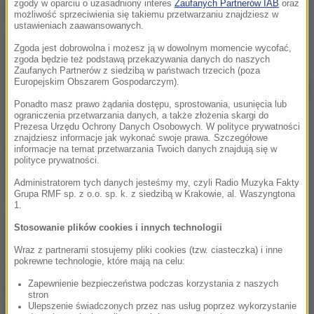
zgody w oparciu o uzasadniony interes
Zaufanych Partnerów IAB
oraz
czasu miejscowego (godz. 1:10 w Polsce).
możliwość sprzeciwienia się takiemu przetwarzaniu znajdziesz w
ustawieniach zaawansowanych.
Z informacji przekazanych przez ukraińskich oficjeli
Zgoda jest dobrowolna i możesz ją w dowolnym momencie wycofać,
zgoda będzie też podstawą przekazywania danych do naszych
wynika, że
bezzałogowiec uderzył w magazyn
Zaufanych Partnerów z siedzibą w państwach trzecich (poza
Europejskim Obszarem Gospodarczym).
zużytego paliwa jądrowego, oddalony ok. 15 km od
Ponadto masz prawo żądania dostępu, sprostowania, usunięcia lub
czarnobylskiej elektrowni.
Obiekt przeznaczony
ograniczenia przetwarzania danych, a także złożenia skargi do
Prezesa Urzędu Ochrony Danych Osobowych. W polityce prywatności
jest do długoterminowego, bezpiecznego
znajdziesz informacje jak wykonać swoje prawa. Szczegółowe
przechowywania zużytego paliwa z reaktorów
informacje na temat przetwarzania Twoich danych znajdują się w
polityce prywatności.
atomowych typu WWER (produkcji rosyjskiej - przyp.
Administratorem tych danych jesteśmy my, czyli Radio Muzyka Fakty
red.) ukraińskich elektrowni jądrowych.
Grupa RMF sp. z o.o. sp. k. z siedzibą w Krakowie, al. Waszyngtona
1.
Osobne oświadczenia w tej sprawie wydały
Stosowanie plików cookies i innych technologii
także Sztab Generalny Kijowa oraz państwowa
Wraz z partnerami stosujemy pliki cookies (tzw. ciasteczka) i inne
pokrewne technologie, które mają na celu:
agencja atomowa. Poinformowano, że
poziomy
Zapewnienie bezpieczeństwa podczas korzystania z naszych
promieniowania pozostają stabilne.
Okazało się
stron
Ulepszenie świadczonych przez nas usług poprzez wykorzystanie
bowiem, że
w momencie ataku nie przechowywano