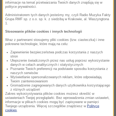
informacje na temat przetwarzania Twoich danych znajdują się w
polityce prywatności.
Administratorem tych danych jesteśmy my, czyli Radio Muzyka Fakty
Grupa RMF sp. z o.o. sp. k. z siedzibą w Krakowie, al. Waszyngtona
1.
Stosowanie plików cookies i innych technologii
Wraz z partnerami stosujemy pliki cookies (tzw. ciasteczka) i inne
pokrewne technologie, które mają na celu:
Amerykanie przygotowali projekt
Zapewnienie bezpieczeństwa podczas korzystania z naszych
stron
umowy
Ulepszenie świadczonych przez nas usług poprzez wykorzystanie
danych w celach analitycznych i statystycznych
Poznanie Twoich preferencji na podstawie sposobu korzystania z
Przedstawicielka ukraińskiego rządu przekazała, że
naszych serwisów
Wyświetlanie spersonalizowanych reklam, które odpowiadają
to Amerykanie przedstawili nowy projekt
Twoim zainteresowaniom
umowy. Olha Stefaniszyna stwierdziła, że celem
Gromadzenie zagregowanych danych użytkownika korzystającego
z różnych urządzeń
władz w Kijowie jest wypracowanie umów
Zakres wykorzystywania plików cookies możesz określić w
ustawieniach Twojej przeglądarki. Bez wprowadzenia zmian ustawień,
międzynarodowych, które zachęcą inwestorów
informacje w plikach cookies mogą być zapisywane w pamięci
Twojego urządzenia. Więcej szczegółów znajdziesz w
Polityce
zagranicznych do lokowania kapitału w Ukrainie.
cookies
.