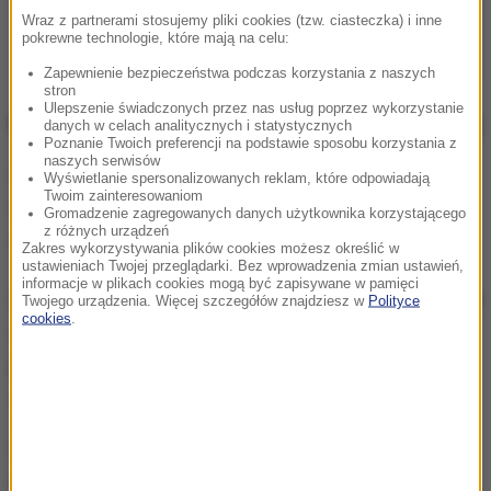
Wraz z partnerami stosujemy pliki cookies (tzw. ciasteczka) i inne
pokrewne technologie, które mają na celu:
Zapewnienie bezpieczeństwa podczas korzystania z naszych
stron
Ulepszenie świadczonych przez nas usług poprzez wykorzystanie
Chińczycy schwytani w rejonie frontu
danych w celach analitycznych i statystycznych
Poznanie Twoich preferencji na podstawie sposobu korzystania z
naszych serwisów
We wtorek Wołodymyr Zełenski poinformował, że
Wyświetlanie spersonalizowanych reklam, które odpowiadają
Twoim zainteresowaniom
ukraińskie wojsko schwytało dwóch obywateli
Gromadzenie zagregowanych danych użytkownika korzystającego
z różnych urządzeń
chińskich, walczących po stronie Rosji.
Zakres wykorzystywania plików cookies możesz określić w
ustawieniach Twojej przeglądarki. Bez wprowadzenia zmian ustawień,
informacje w plikach cookies mogą być zapisywane w pamięci
Mamy dokumenty tych jeńców, karty bankowe i dane
Twojego urządzenia. Więcej szczegółów znajdziesz w
Polityce
cookies
.
osobowe
- dodał ukraiński prezydent. Kijów
przekazał, że skontaktuje się z Pekinem, by ustalić
stanowisko Chin w tej sprawie.
Ukraiński MSZ podkreślił, że zaangażowanie
chińskich żołnierzy w konflikt stawia znak zapytania