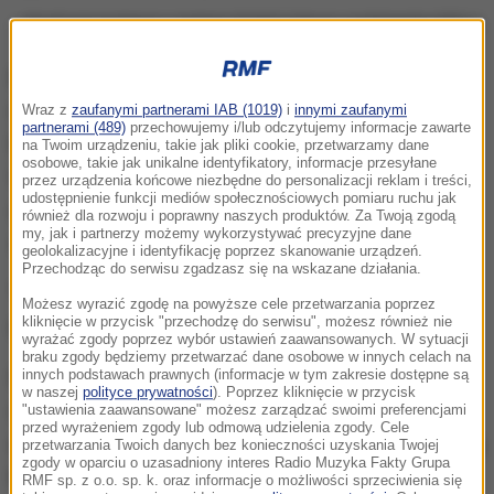
Ukraińcy korzystający z systemu Starlink (zdjęcie z października 2022 r.)
Ministerstwo Transformacji Cyfrowej Ukrainy
napisało w komunikacie, że terminale Starlink
Wraz z
zaufanymi partnerami IAB (1019)
i
innymi zaufanymi
partnerami (489)
przechowujemy i/lub odczytujemy informacje zawarte
Enterprise pomogą w przywróceniu łączności na
na Twoim urządzeniu, takie jak pliki cookie, przetwarzamy dane
osobowe, takie jak unikalne identyfikatory, informacje przesyłane
terytorium wyzwolonym spod rosyjskiej okupacji,
przez urządzenia końcowe niezbędne do personalizacji reklam i treści,
udostępnienie funkcji mediów społecznościowych pomiaru ruchu jak
usprawnią działanie szkół, placówek medycznych i
również dla rozwoju i poprawny naszych produktów. Za Twoją zgodą
my, jak i partnerzy możemy wykorzystywać precyzyjne dane
socjalnych oraz pracę energetyków i wojskowych.
geolokalizacyjne i identyfikację poprzez skanowanie urządzeń.
Przechodząc do serwisu zgadzasz się na wskazane działania.
"Ukraińcy będą mieć łączność nawet w
Możesz wyrazić zgodę na powyższe cele przetwarzania poprzez
kliknięcie w przycisk "przechodzę do serwisu", możesz również nie
najtrudniejszych warunkach"
- podkreślono.
wyrażać zgody poprzez wybór ustawień zaawansowanych. W sytuacji
braku zgody będziemy przetwarzać dane osobowe w innych celach na
Resort zaznaczył, że Starlink Enterprise to nowa
innych podstawach prawnych (informacje w tym zakresie dostępne są
w naszej
polityce prywatności
). Poprzez kliknięcie w przycisk
edycja Starlinków, która jest
wyposażona w silne
"ustawienia zaawansowane" możesz zarządzać swoimi preferencjami
przed wyrażeniem zgody lub odmową udzielenia zgody. Cele
anteny
oraz
gwarantuje większą szybkość i stabilną
przetwarzania Twoich danych bez konieczności uzyskania Twojej
zgody w oparciu o uzasadniony interes Radio Muzyka Fakty Grupa
łączność internetową
.
RMF sp. z o.o. sp. k. oraz informacje o możliwości sprzeciwienia się