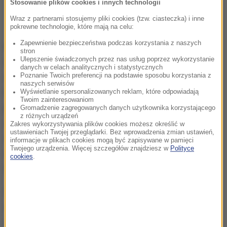
Stosowanie plików cookies i innych technologii
Wraz z partnerami stosujemy pliki cookies (tzw. ciasteczka) i inne
pokrewne technologie, które mają na celu:
Zapewnienie bezpieczeństwa podczas korzystania z naszych
Minister Sybiha zaznaczył, że w Rosji nie ma już
stron
Ulepszenie świadczonych przez nas usług poprzez wykorzystanie
miejsc, których nie mogłyby dosięgnąć ukraińskie
danych w celach analitycznych i statystycznych
Poznanie Twoich preferencji na podstawie sposobu korzystania z
uderzenia, a ich intensywność będzie tylko rosła.
naszych serwisów
Dodał, że nasilać się będzie także międzynarodowa
Wyświetlanie spersonalizowanych reklam, które odpowiadają
Twoim zainteresowaniom
presja na Rosję, obejmująca wykorzystanie
Gromadzenie zagregowanych danych użytkownika korzystającego
z różnych urządzeń
zamrożonych rosyjskich aktywów państwowych,
Zakres wykorzystywania plików cookies możesz określić w
ustawieniach Twojej przeglądarki. Bez wprowadzenia zmian ustawień,
zakazy wjazdu oraz pociągnięcie do
informacje w plikach cookies mogą być zapisywane w pamięci
Twojego urządzenia. Więcej szczegółów znajdziesz w
Polityce
odpowiedzialności za zbrodnie popełnione w
cookies
.
Ukrainie.
Sybiha ostro skrytykował postawę Putina,
zarzucając mu, że dla utrzymania się przy władzy
jest
gotów poświęcić przyszłość własnego kraju i