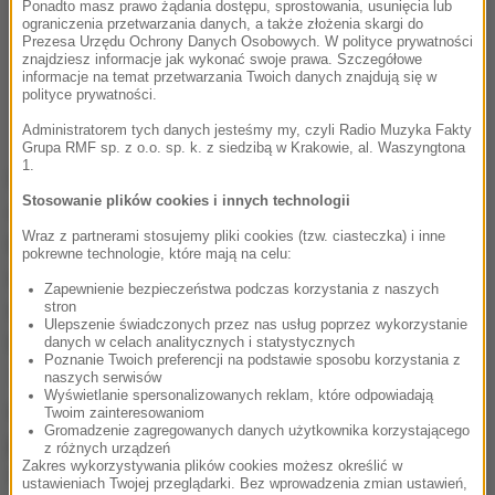
Ponadto masz prawo żądania dostępu, sprostowania, usunięcia lub
ograniczenia przetwarzania danych, a także złożenia skargi do
Prezesa Urzędu Ochrony Danych Osobowych. W polityce prywatności
znajdziesz informacje jak wykonać swoje prawa. Szczegółowe
informacje na temat przetwarzania Twoich danych znajdują się w
polityce prywatności.
Administratorem tych danych jesteśmy my, czyli Radio Muzyka Fakty
Grupa RMF sp. z o.o. sp. k. z siedzibą w Krakowie, al. Waszyngtona
1.
Dzisiaj nad ranem Rosja zaatakowała Ukrainę
Stosowanie plików cookies i innych technologii
dziesiątkami dronów uderzeniowych oraz pocisków
Wraz z partnerami stosujemy pliki cookies (tzw. ciasteczka) i inne
balistycznych i manewrujących, koncentrując się na
pokrewne technologie, które mają na celu:
infrastrukturze energetycznej, ale nie tylko. Media
Zapewnienie bezpieczeństwa podczas korzystania z naszych
stron
informują o eksplozjach w stolicy Ukrainy. Szef
Ulepszenie świadczonych przez nas usług poprzez wykorzystanie
Miejskiej Administracji Wojskowej Kijowa Timur
danych w celach analitycznych i statystycznych
Poznanie Twoich preferencji na podstawie sposobu korzystania z
Tkaczenko przekazał, że
w wyniku ataku
naszych serwisów
Wyświetlanie spersonalizowanych reklam, które odpowiadają
uszkodzony został wieżowiec mieszkalny, a na
Twoim zainteresowaniom
Gromadzenie zagregowanych danych użytkownika korzystającego
jego dachu wybuchł pożar
. Mer stolicy Ukrainy
z różnych urządzeń
Zakres wykorzystywania plików cookies możesz określić w
Witalij Kliczko informował rano, że
pięć osób jest
ustawieniach Twojej przeglądarki. Bez wprowadzenia zmian ustawień,