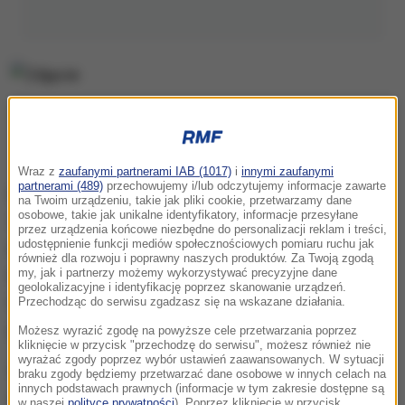
Po więcej aktualnych informacji zapraszamy
do
RMF24.pl
Wraz z
zaufanymi partnerami IAB (1017)
i
innymi zaufanymi
partnerami (489)
przechowujemy i/lub odczytujemy informacje zawarte
Do ataku doszło w nocy 26 marca przy ulicy Na
na Twoim urządzeniu, takie jak pliki cookie, przetwarzamy dane
osobowe, takie jak unikalne identyfikatory, informacje przesyłane
Zátorce, gdzie mieści się siedziba rosyjskiej
przez urządzenia końcowe niezbędne do personalizacji reklam i treści,
udostępnienie funkcji mediów społecznościowych pomiaru ruchu jak
instytucji. Według ustaleń śledczych,
sprawca rzucił
również dla rozwoju i poprawny naszych produktów. Za Twoją zgodą
w stronę budynku kilka tzw. koktajli Mołotowa
.
my, jak i partnerzy możemy wykorzystywać precyzyjne dane
geolokalizacyjne i identyfikację poprzez skanowanie urządzeń.
Uszkodzona została elewacja budynku i okna w
Przechodząc do serwisu zgadzasz się na wskazane działania.
pomieszczeniach biblioteki.
Możesz wyrazić zgodę na powyższe cele przetwarzania poprzez
kliknięcie w przycisk "przechodzę do serwisu", możesz również nie
wyrażać zgody poprzez wybór ustawień zaawansowanych. W sytuacji
W wyniku zdarzenia nikt nie odniósł obrażeń, a
braku zgody będziemy przetwarzać dane osobowe w innych celach na
innych podstawach prawnych (informacje w tym zakresie dostępne są
wezwana na miejsce straż pożarna szybko
w naszej
polityce prywatności
). Poprzez kliknięcie w przycisk