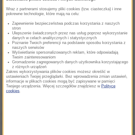
niezwykle ostra. Dyrektor ośrodka, Igor Girenko, w
Wraz z partnerami stosujemy pliki cookies (tzw. ciasteczka) i inne
pokrewne technologie, które mają na celu:
rozmowie z mediami nazwał napastników
Zapewnienie bezpieczeństwa podczas korzystania z naszych
"nieludzkimi istotami" i stwierdził, że celem ataku
stron
Ulepszenie świadczonych przez nas usług poprzez wykorzystanie
była biblioteka, w której znajduje się duża ilość
danych w celach analitycznych i statystycznych
Poznanie Twoich preferencji na podstawie sposobu korzystania z
łatwopalnych materiałów. Rzeczniczka rosyjskiego
naszych serwisów
Wyświetlanie spersonalizowanych reklam, które odpowiadają
MSZ,
Maria Zacharowa, określiła incydent mianem
Twoim zainteresowaniom
Gromadzenie zagregowanych danych użytkownika korzystającego
"barbarzyńskiego aktu".
z różnych urządzeń
Zakres wykorzystywania plików cookies możesz określić w
"Od wczorajszego wieczora prowadzimy
ustawieniach Twojej przeglądarki. Bez wprowadzenia zmian ustawień,
informacje w plikach cookies mogą być zapisywane w pamięci
dochodzenie w sprawie ataku, podczas którego ktoś
Twojego urządzenia. Więcej szczegółów znajdziesz w
Polityce
cookies
.
rzucił kilka koktajli Mołotowa w Dom Rosyjski przy
ulicy Na Zátorce w Pradze 6. Poszukujemy sprawcy,
podejrzanego o uszkodzenie mienia" - podaje praska
policja.