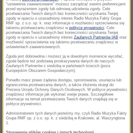
"ustawienia zaawansowane" możesz zarządzać swoimi preferencjami
opanowała sytuację. Czeska policja zakwalifikowała
przed wyrażeniem zgody lub odmową udzielenia zgody. Cele
przetwarzania Twoich danych bez konieczności uzyskania Twojej
czyn jako uszkodzenie mienia i zabezpieczyła
zgody w oparciu o uzasadniony interes Radio Muzyka Fakty Grupa
RMF sp. z o.o. sp. k. oraz informacje o możliwości sprzeciwienia się
nagrania z monitoringu.
takiemu przetwarzaniu znajdziesz w
polityce prywatności
. Cele
przetwarzania Twoich danych bez konieczności uzyskania Twojej
zgody w oparciu o uzasadniony interes
Zaufanych Partnerów IAB
oraz
Dalsza część artykułu pod materiałem video:
możliwość sprzeciwienia się takiemu przetwarzaniu znajdziesz w
ustawieniach zaawansowanych.
Zgoda jest dobrowolna i możesz ją w dowolnym momencie wycofać,
zgoda będzie też podstawą przekazywania danych do naszych
Zaufanych Partnerów z siedzibą w państwach trzecich (poza
Europejskim Obszarem Gospodarczym).
Ponadto masz prawo żądania dostępu, sprostowania, usunięcia lub
ograniczenia przetwarzania danych, a także złożenia skargi do
Prezesa Urzędu Ochrony Danych Osobowych. W polityce prywatności
znajdziesz informacje jak wykonać swoje prawa. Szczegółowe
informacje na temat przetwarzania Twoich danych znajdują się w
polityce prywatności.
Administratorem tych danych jesteśmy my, czyli Radio Muzyka Fakty
Grupa RMF sp. z o.o. sp. k. z siedzibą w Krakowie, al. Waszyngtona
1.
Reakcja strony rosyjskiej była natychmiastowa i
Stosowanie plików cookies i innych technologii