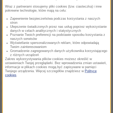
możliwy?
Wraz z partnerami stosujemy pliki cookies (tzw. ciasteczka) i inne
pokrewne technologie, które mają na celu:
W trakcie rozmowy pojawił się też temat resetu
Zapewnienie bezpieczeństwa podczas korzystania z naszych
konstytucyjnego. Marek Sawicki stwierdził, że resetu
stron
Ulepszenie świadczonych przez nas usług poprzez wykorzystanie
w sensie zakończenia kadencji Trybunału
danych w celach analitycznych i statystycznych
Poznanie Twoich preferencji na podstawie sposobu korzystania z
Konstytucyjnego, Krajowej Rady Sądownictwa i Sądu
naszych serwisów
Wyświetlanie spersonalizowanych reklam, które odpowiadają
Najwyższego w obecnych warunkach
Twoim zainteresowaniom
parlamentarnych i przy prezydencie Andrzeju Dudzie
Gromadzenie zagregowanych danych użytkownika korzystającego
z różnych urządzeń
nie da się przeprowadzić.
Nie tylko, że nie ma
Zakres wykorzystywania plików cookies możesz określić w
ustawieniach Twojej przeglądarki. Bez wprowadzenia zmian ustawień,
większości 2/3, bo nawet 3/5 były proponowane.
informacje w plikach cookies mogą być zapisywane w pamięci
Twojego urządzenia. Więcej szczegółów znajdziesz w
Polityce
Chcę wyraźnie podkreślić, że w mojej ocenie
cookies
.
propozycje tego typu nie będą podpisane przez pana
prezydenta. Trzeba usiąść i poczekać na propozycje
prof. Bodnara
- zaznaczył.
Zdaniem Sawickiego w propozycjach mogłaby się