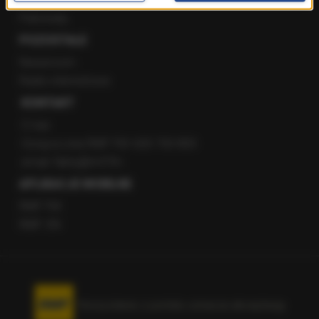
Patronaty
POZOSTAŁE
Newsroom
Radio internetowe
KONTAKT
O nas
Gorąca Linia RMF FM: 600 700 800
email: fakty@rmf.fm
APLIKACJE MOBILNE
RMF FM
RMF ON
Korzystanie z portalu oznacza akceptację