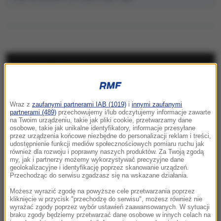
NAJNOWSZE
08:31
Wraz z
zaufanymi partnerami IAB (1019)
i
innymi zaufanymi
„Rosyjski Amazon” w ogniu. Uderzenie
partnerami (489)
przechowujemy i/lub odczytujemy informacje zawarte
sięgnęło za Ural
na Twoim urządzeniu, takie jak pliki cookie, przetwarzamy dane
osobowe, takie jak unikalne identyfikatory, informacje przesyłane
przez urządzenia końcowe niezbędne do personalizacji reklam i treści,
08:08
udostępnienie funkcji mediów społecznościowych pomiaru ruchu jak
Utrudnienia dla turystów pod Tatrami. Kolarze
również dla rozwoju i poprawny naszych produktów. Za Twoją zgodą
my, jak i partnerzy możemy wykorzystywać precyzyjne dane
opanują Podhale
geolokalizacyjne i identyfikację poprzez skanowanie urządzeń.
Przechodząc do serwisu zgadzasz się na wskazane działania.
08:05
Możesz wyrazić zgodę na powyższe cele przetwarzania poprzez
Potencjalnie niebezpieczna. Asteroida
kliknięcie w przycisk "przechodzę do serwisu", możesz również nie
przeleci w pobliżu Ziemi
wyrażać zgody poprzez wybór ustawień zaawansowanych. W sytuacji
braku zgody będziemy przetwarzać dane osobowe w innych celach na