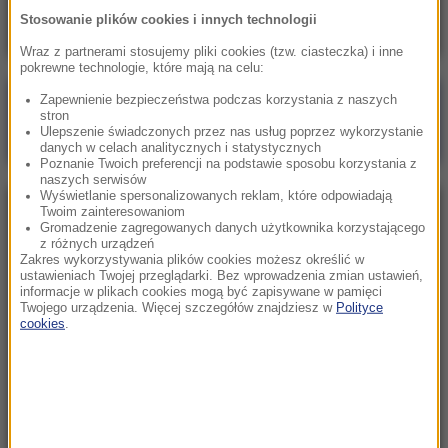
Stosowanie plików cookies i innych technologii
Wraz z partnerami stosujemy pliki cookies (tzw. ciasteczka) i inne
pokrewne technologie, które mają na celu:
Zapewnienie bezpieczeństwa podczas korzystania z naszych
Poranna rozmowa w RMF FM
stron
Ulepszenie świadczonych przez nas usług poprzez wykorzystanie
Gościem Marcin Mastalerek
danych w celach analitycznych i statystycznych
Poznanie Twoich preferencji na podstawie sposobu korzystania z
naszych serwisów
Wyświetlanie spersonalizowanych reklam, które odpowiadają
Twoim zainteresowaniom
NAJPOPULARNIEJSZE
Gromadzenie zagregowanych danych użytkownika korzystającego
z różnych urządzeń
Zakres wykorzystywania plików cookies możesz określić w
Niedziela, 2 sierpnia 2026 (16:32)
ustawieniach Twojej przeglądarki. Bez wprowadzenia zmian ustawień,
informacje w plikach cookies mogą być zapisywane w pamięci
Gdzie żyje się najlepiej? Oto raj dla emigrantów
Twojego urządzenia. Więcej szczegółów znajdziesz w
Polityce
cookies
.
Sobota, 1 sierpnia 2026 (15:39)
Sumy opanowały jezioro Garda. Włosi przygotowali
100 tys. euro dla tych, którzy je złowią