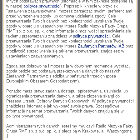
innych podstawach prawnych (informacje w tym zakresie dostępne są
08:02
w naszej
polityce prywatności
). Poprzez kliknięcie w przycisk
"ustawienia zaawansowane" możesz zarządzać swoimi preferencjami
„Nie wiem, czy PiS nie schowa się pod wodę”.
przed wyrażeniem zgody lub odmową udzielenia zgody. Cele
Mastalerek o wypchnięciu Morawieckiego
przetwarzania Twoich danych bez konieczności uzyskania Twojej
zgody w oparciu o uzasadniony interes Radio Muzyka Fakty Grupa
RMF sp. z o.o. sp. k. oraz informacje o możliwości sprzeciwienia się
08:00
takiemu przetwarzaniu znajdziesz w
polityce prywatności
. Cele
Uderzenie w zorganizowaną grupę
przetwarzania Twoich danych bez konieczności uzyskania Twojej
zgody w oparciu o uzasadniony interes
Zaufanych Partnerów IAB
oraz
przestępczą. Akcja służb w pięciu
możliwość sprzeciwienia się takiemu przetwarzaniu znajdziesz w
województwach
ustawieniach zaawansowanych.
Zgoda jest dobrowolna i możesz ją w dowolnym momencie wycofać,
07:37
zgoda będzie też podstawą przekazywania danych do naszych
Nagłe załamanie pogody i cztery łodzie
Zaufanych Partnerów z siedzibą w państwach trzecich (poza
Europejskim Obszarem Gospodarczym).
wywrócone. Ponad 30 osób w wodzie
Ponadto masz prawo żądania dostępu, sprostowania, usunięcia lub
ograniczenia przetwarzania danych, a także złożenia skargi do
07:30
Prezesa Urzędu Ochrony Danych Osobowych. W polityce prywatności
Trump stawia na lojalność. „Darczyńców na
znajdziesz informacje jak wykonać swoje prawa. Szczegółowe
sali operacyjnej jest więcej niż chirurgów”
informacje na temat przetwarzania Twoich danych znajdują się w
polityce prywatności.
07:30
Administratorem tych danych jesteśmy my, czyli Radio Muzyka Fakty
Grupa RMF sp. z o.o. sp. k. z siedzibą w Krakowie, al. Waszyngtona
„Odzyskanie fragmentu historii”. Wyjątkowy
1.
znicz znów zapłonął we Wrocławiu