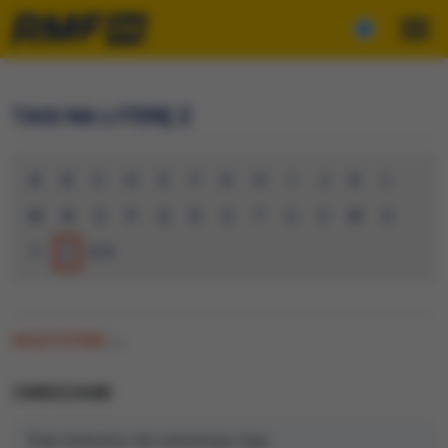
TAGI NA LITERĘ Z
A
B
C
D
E
F
G
H
I
J
K
L
M
N
O
P
Q
R
S
T
U
V
W
X
Y
Z
0-9
WSZYSTKIE
(0)
ZWIEDZANIE
Brak artykułów dla wybranego tagu.