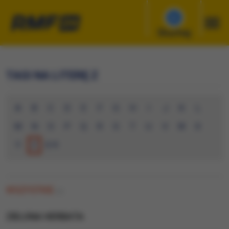
Słuchaj
TAGI NA LITERĘ Z
A
B
C
D
E
F
G
H
I
J
K
L
M
N
O
P
Q
R
S
T
U
V
W
X
Y
Z
0-9
WSZYSTKIE
(1)
ZIELONA HERBATA