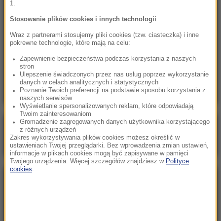
1.
20:07
„Nie jest dobrze”. Hunter Biden o stanie
Stosowanie plików cookies i innych technologii
zdrowotnym ojca
Wraz z partnerami stosujemy pliki cookies (tzw. ciasteczka) i inne
pokrewne technologie, które mają na celu:
19:55
Zapewnienie bezpieczeństwa podczas korzystania z naszych
Polacy kontra Ukraińcy. Statystyki dotyczące
stron
pracy a polityczna narracja
Ulepszenie świadczonych przez nas usług poprzez wykorzystanie
danych w celach analitycznych i statystycznych
Poznanie Twoich preferencji na podstawie sposobu korzystania z
naszych serwisów
Wyświetlanie spersonalizowanych reklam, które odpowiadają
Twoim zainteresowaniom
Gromadzenie zagregowanych danych użytkownika korzystającego
Poranna rozmowa w RMF FM
z różnych urządzeń
Zakres wykorzystywania plików cookies możesz określić w
Gościem Marcin Mastalerek
ustawieniach Twojej przeglądarki. Bez wprowadzenia zmian ustawień,
informacje w plikach cookies mogą być zapisywane w pamięci
Twojego urządzenia. Więcej szczegółów znajdziesz w
Polityce
cookies
.
NAJPOPULARNIEJSZE
Sobota, 8 sierpnia 2026 (11:47)
Czekaliśmy na to aż 27 lat. 12 sierpnia 2026 roku