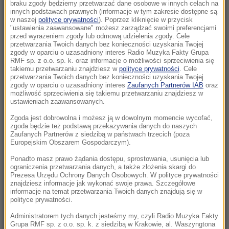
braku zgody będziemy przetwarzać dane osobowe w innych celach na
21:58
innych podstawach prawnych (informacje w tym zakresie dostępne są
Eksplozja drona w pobliżu gazociągu w
w naszej
polityce prywatności
). Poprzez kliknięcie w przycisk
"ustawienia zaawansowane" możesz zarządzać swoimi preferencjami
Bułgarii. Jest stanowisko Kijowa
przed wyrażeniem zgody lub odmową udzielenia zgody. Cele
przetwarzania Twoich danych bez konieczności uzyskania Twojej
21:56
zgody w oparciu o uzasadniony interes Radio Muzyka Fakty Grupa
RMF sp. z o.o. sp. k. oraz informacje o możliwości sprzeciwienia się
Zmarzlik znów królem Rygi! Polak przewodzi
takiemu przetwarzaniu znajdziesz w
polityce prywatności
. Cele
GP
przetwarzania Twoich danych bez konieczności uzyskania Twojej
zgody w oparciu o uzasadniony interes
Zaufanych Partnerów IAB
oraz
możliwość sprzeciwienia się takiemu przetwarzaniu znajdziesz w
21:14
ustawieniach zaawansowanych.
Świątek odwróciła losy meczu! Polka zagra o
Zgoda jest dobrowolna i możesz ją w dowolnym momencie wycofać,
półfinał w Toronto
zgoda będzie też podstawą przekazywania danych do naszych
Zaufanych Partnerów z siedzibą w państwach trzecich (poza
Europejskim Obszarem Gospodarczym).
21:02
„Mobilizacja bez faktycznego jej ogłoszenia”
Ponadto masz prawo żądania dostępu, sprostowania, usunięcia lub
ograniczenia przetwarzania danych, a także złożenia skargi do
Zełenski o Putinie i pociskach do Patriotów
Prezesa Urzędu Ochrony Danych Osobowych. W polityce prywatności
znajdziesz informacje jak wykonać swoje prawa. Szczegółowe
20:22
informacje na temat przetwarzania Twoich danych znajdują się w
polityce prywatności.
Ukraina wydała zgodę na kolejne ekshumacje i
poszukiwania polskich ofiar
Administratorem tych danych jesteśmy my, czyli Radio Muzyka Fakty
Grupa RMF sp. z o.o. sp. k. z siedzibą w Krakowie, al. Waszyngtona