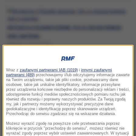
WYSTARCZĄ 3 FILIŻANKI DZIENNIE. OTO CO ZIELONA HERBATA
ROBI Z WĄTROBĄ
NIEDZIELA, 19 LIPCA (18:03)
ZIELONA HERBATA
Wraz z
zaufanymi partnerami IAB (1019)
i
innymi zaufanymi
partnerami (489)
przechowujemy i/lub odczytujemy informacje zawarte
na Twoim urządzeniu, takie jak pliki cookie, przetwarzamy dane
osobowe, takie jak unikalne identyfikatory, informacje przesyłane
przez urządzenia końcowe niezbędne do personalizacji reklam i treści,
udostępnienie funkcji mediów społecznościowych pomiaru ruchu jak
NAJNOWSZE
również dla rozwoju i poprawny naszych produktów. Za Twoją zgodą
my, jak i partnerzy możemy wykorzystywać precyzyjne dane
geolokalizacyjne i identyfikację poprzez skanowanie urządzeń.
22:46
Przechodząc do serwisu zgadzasz się na wskazane działania.
Pentagon odsuwa ważnego generała.
Możesz wyrazić zgodę na powyższe cele przetwarzania poprzez
Dowodził operacjami w Europie
kliknięcie w przycisk "przechodzę do serwisu", możesz również nie
wyrażać zgody poprzez wybór ustawień zaawansowanych. W sytuacji