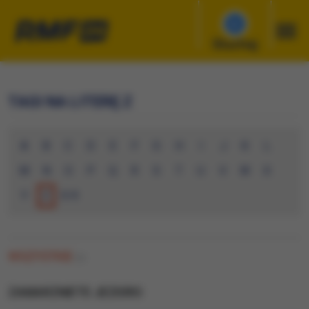
Słuchaj
TAGI NA LITERĘ Z
A
B
C
D
E
F
G
H
I
J
K
L
M
N
O
P
Q
R
S
T
U
V
W
X
Y
Z
0-9
WSZYSTKIE
(0)
ZAMARZNIETE JEZIORO