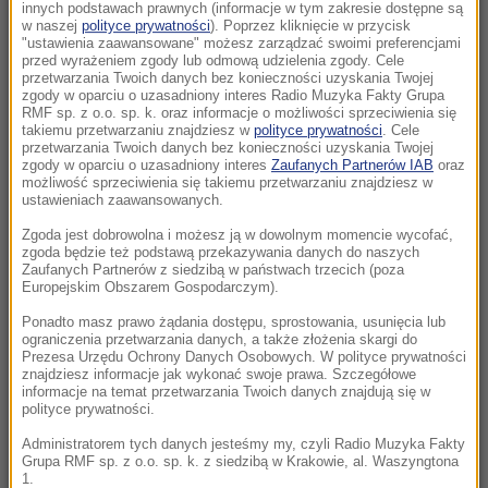
domów bez prądu
innych podstawach prawnych (informacje w tym zakresie dostępne są
w naszej
polityce prywatności
). Poprzez kliknięcie w przycisk
"ustawienia zaawansowane" możesz zarządzać swoimi preferencjami
14:32
przed wyrażeniem zgody lub odmową udzielenia zgody. Cele
Barcelona rezygnuje z meczu. W tle napięcia
przetwarzania Twoich danych bez konieczności uzyskania Twojej
zgody w oparciu o uzasadniony interes Radio Muzyka Fakty Grupa
migracyjne
RMF sp. z o.o. sp. k. oraz informacje o możliwości sprzeciwienia się
takiemu przetwarzaniu znajdziesz w
polityce prywatności
. Cele
przetwarzania Twoich danych bez konieczności uzyskania Twojej
14:19
zgody w oparciu o uzasadniony interes
Zaufanych Partnerów IAB
oraz
TISZA zdecydowała. Jest kandydat na
możliwość sprzeciwienia się takiemu przetwarzaniu znajdziesz w
prezydenta Węgier
ustawieniach zaawansowanych.
Zgoda jest dobrowolna i możesz ją w dowolnym momencie wycofać,
13:50
zgoda będzie też podstawą przekazywania danych do naszych
Wyzywał Ukraińców w Krakowie. Sam zgłosił
Zaufanych Partnerów z siedzibą w państwach trzecich (poza
Europejskim Obszarem Gospodarczym).
się na policję
Ponadto masz prawo żądania dostępu, sprostowania, usunięcia lub
ograniczenia przetwarzania danych, a także złożenia skargi do
13:47
Prezesa Urzędu Ochrony Danych Osobowych. W polityce prywatności
Czekaliśmy na to aż 27 lat. 12 sierpnia 2026
znajdziesz informacje jak wykonać swoje prawa. Szczegółowe
informacje na temat przetwarzania Twoich danych znajdują się w
roku przejdzie do historii
polityce prywatności.
13:37
Administratorem tych danych jesteśmy my, czyli Radio Muzyka Fakty
Grupa RMF sp. z o.o. sp. k. z siedzibą w Krakowie, al. Waszyngtona
Burze i upały wracają do Polski. IMGW
1.