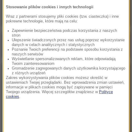
ostrzega przed gorącym początkiem
Stosowanie plików cookies i innych technologii
tygodnia
Wraz z partnerami stosujemy pliki cookies (tzw. ciasteczka) i inne
pokrewne technologie, które mają na celu:
Zapewnienie bezpieczeństwa podczas korzystania z naszych
stron
Poranna rozmowa w RMF FM
Ulepszenie świadczonych przez nas usług poprzez wykorzystanie
danych w celach analitycznych i statystycznych
Gościem Marcin Mastalerek
Poznanie Twoich preferencji na podstawie sposobu korzystania z
naszych serwisów
Wyświetlanie spersonalizowanych reklam, które odpowiadają
Twoim zainteresowaniom
Gromadzenie zagregowanych danych użytkownika korzystającego
NAJPOPULARNIEJSZE
z różnych urządzeń
Zakres wykorzystywania plików cookies możesz określić w
ustawieniach Twojej przeglądarki. Bez wprowadzenia zmian ustawień,
informacje w plikach cookies mogą być zapisywane w pamięci
Niedziela, 2 sierpnia 2026 (16:32)
Twojego urządzenia. Więcej szczegółów znajdziesz w
Polityce
Gdzie żyje się najlepiej? Oto raj dla emigrantów
cookies
.
Sobota, 1 sierpnia 2026 (15:39)
Sumy opanowały jezioro Garda. Włosi przygotowali
100 tys. euro dla tych, którzy je złowią