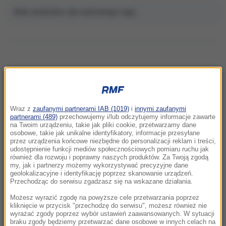
Brak artykułów dla wybranego tagu.
NAJNOWSZE
Wraz z
zaufanymi partnerami IAB (1019)
i
innymi zaufanymi
15:08
partnerami (489)
przechowujemy i/lub odczytujemy informacje zawarte
Bilans strzelaniny rośnie. 12-latka nie
na Twoim urządzeniu, takie jak pliki cookie, przetwarzamy dane
osobowe, takie jak unikalne identyfikatory, informacje przesyłane
przeżyła ataku w szkole
przez urządzenia końcowe niezbędne do personalizacji reklam i treści,
udostępnienie funkcji mediów społecznościowych pomiaru ruchu jak
również dla rozwoju i poprawny naszych produktów. Za Twoją zgodą
14:58
my, jak i partnerzy możemy wykorzystywać precyzyjne dane
Atak z użyciem noża na 16-latka. Zatrzymano
geolokalizacyjne i identyfikację poprzez skanowanie urządzeń.
dwóch nastolatków
Przechodząc do serwisu zgadzasz się na wskazane działania.
Możesz wyrazić zgodę na powyższe cele przetwarzania poprzez
14:50
kliknięcie w przycisk "przechodzę do serwisu", możesz również nie
wyrażać zgody poprzez wybór ustawień zaawansowanych. W sytuacji
Tajfun Delfin uderzył w Japonię. Tysiące
braku zgody będziemy przetwarzać dane osobowe w innych celach na