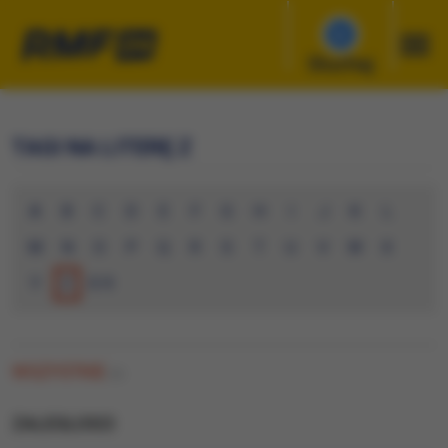
Słuchaj
TAGI NA LITERĘ Z
A
B
C
D
E
F
G
H
I
J
K
L
M
N
O
P
Q
R
S
T
U
V
W
X
Y
Z
0-9
WSZYSTKIE
(0)
ZALEGLOSCI