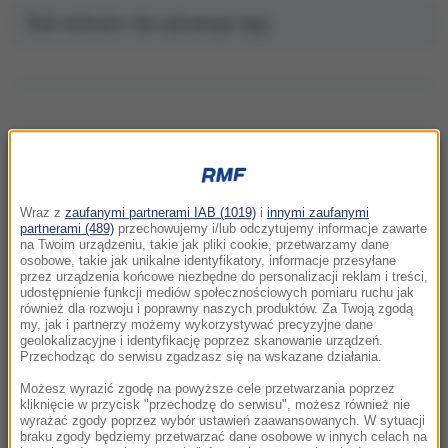
Brak artykułów dla wybranego tagu.
NAJNOWSZE
Wraz z
zaufanymi partnerami IAB (1019)
i
innymi zaufanymi
12:18
partnerami (489)
przechowujemy i/lub odczytujemy informacje zawarte
na Twoim urządzeniu, takie jak pliki cookie, przetwarzamy dane
Wieloryb zauważony przy plaży w
osobowe, takie jak unikalne identyfikatory, informacje przesyłane
Międzyzdrojach? Ssak dostał eskortę WOPR
przez urządzenia końcowe niezbędne do personalizacji reklam i treści,
udostępnienie funkcji mediów społecznościowych pomiaru ruchu jak
również dla rozwoju i poprawny naszych produktów. Za Twoją zgodą
12:06
my, jak i partnerzy możemy wykorzystywać precyzyjne dane
Zaorał asfalt, usłyszał zarzut. Jest wniosek o
geolokalizacyjne i identyfikację poprzez skanowanie urządzeń.
Przechodząc do serwisu zgadzasz się na wskazane działania.
tymczasowy areszt dla rolnika
Możesz wyrazić zgodę na powyższe cele przetwarzania poprzez
11:58
kliknięcie w przycisk "przechodzę do serwisu", możesz również nie
wyrażać zgody poprzez wybór ustawień zaawansowanych. W sytuacji
Blisko tragedii we Wrocławiu. Samochód na
braku zgody będziemy przetwarzać dane osobowe w innych celach na