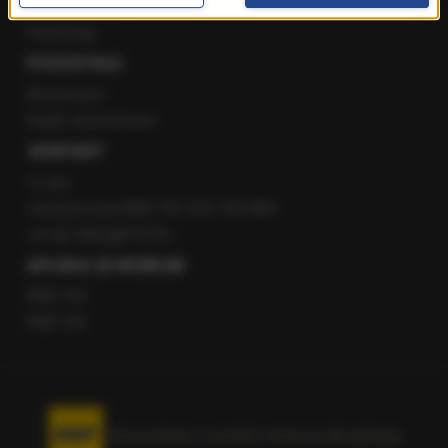
Staż w RMF24
Patronaty
POZOSTAŁE
Newsroom
Radio internetowe
KONTAKT
O nas
Gorąca Linia RMF FM: 600 700 800
email: fakty@rmf.fm
APLIKACJE MOBILNE
RMF FM
RMF ON
Korzystanie z portalu oznacza akceptację