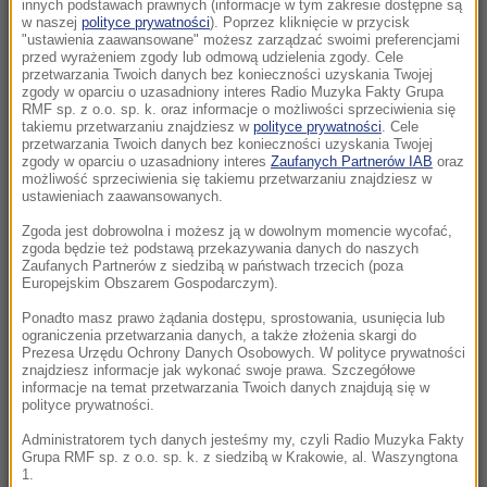
krawędzi mostu
innych podstawach prawnych (informacje w tym zakresie dostępne są
w naszej
polityce prywatności
). Poprzez kliknięcie w przycisk
"ustawienia zaawansowane" możesz zarządzać swoimi preferencjami
11:31
przed wyrażeniem zgody lub odmową udzielenia zgody. Cele
Atak ukraińskich dronów na Biełgorod. W
przetwarzania Twoich danych bez konieczności uzyskania Twojej
zgody w oparciu o uzasadniony interes Radio Muzyka Fakty Grupa
mieście wybuchły pożary
RMF sp. z o.o. sp. k. oraz informacje o możliwości sprzeciwienia się
takiemu przetwarzaniu znajdziesz w
polityce prywatności
. Cele
przetwarzania Twoich danych bez konieczności uzyskania Twojej
11:28
zgody w oparciu o uzasadniony interes
Zaufanych Partnerów IAB
oraz
„Podważanie autorytetu”. FIFA wydała mocne
możliwość sprzeciwienia się takiemu przetwarzaniu znajdziesz w
ustawieniach zaawansowanych.
oświadczenie po artykule o Infantino
Zgoda jest dobrowolna i możesz ją w dowolnym momencie wycofać,
10:48
zgoda będzie też podstawą przekazywania danych do naszych
Zaufanych Partnerów z siedzibą w państwach trzecich (poza
Zagadka rozwikłana. Zidentyfikowano
Europejskim Obszarem Gospodarczym).
mężczyznę znalezionego pod Śnieżką
Ponadto masz prawo żądania dostępu, sprostowania, usunięcia lub
ograniczenia przetwarzania danych, a także złożenia skargi do
10:32
Prezesa Urzędu Ochrony Danych Osobowych. W polityce prywatności
Dni Konia Arabskiego w Janowie Podlaskim:
znajdziesz informacje jak wykonać swoje prawa. Szczegółowe
informacje na temat przetwarzania Twoich danych znajdują się w
Dziś aukcja Pride of Poland
polityce prywatności.
Administratorem tych danych jesteśmy my, czyli Radio Muzyka Fakty
09:50
Grupa RMF sp. z o.o. sp. k. z siedzibą w Krakowie, al. Waszyngtona
Setki psów uratowanych z pseudohodowli.
1.