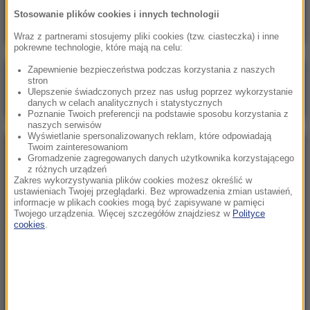
Właściciel „fabryki szczeniąt” aresztowany
Stosowanie plików cookies i innych technologii
Wraz z partnerami stosujemy pliki cookies (tzw. ciasteczka) i inne
pokrewne technologie, które mają na celu:
Zapewnienie bezpieczeństwa podczas korzystania z naszych
Poranna rozmowa w RMF FM
stron
Ulepszenie świadczonych przez nas usług poprzez wykorzystanie
Gościem Marcin Mastalerek
danych w celach analitycznych i statystycznych
Poznanie Twoich preferencji na podstawie sposobu korzystania z
naszych serwisów
Wyświetlanie spersonalizowanych reklam, które odpowiadają
Twoim zainteresowaniom
NAJPOPULARNIEJSZE
Gromadzenie zagregowanych danych użytkownika korzystającego
z różnych urządzeń
Zakres wykorzystywania plików cookies możesz określić w
Sobota, 8 sierpnia 2026 (11:47)
ustawieniach Twojej przeglądarki. Bez wprowadzenia zmian ustawień,
informacje w plikach cookies mogą być zapisywane w pamięci
Czekaliśmy na to aż 27 lat. 12 sierpnia 2026 roku
Twojego urządzenia. Więcej szczegółów znajdziesz w
Polityce
przejdzie do historii
cookies
.
Niedziela, 2 sierpnia 2026 (16:32)
Gdzie żyje się najlepiej? Oto raj dla emigrantów