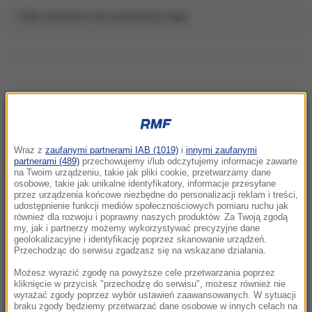
Brak artykułów dla wybranego tagu.
NAJNOWSZE
Wraz z
zaufanymi partnerami IAB (1019)
i
innymi zaufanymi
21:41
partnerami (489)
przechowujemy i/lub odczytujemy informacje zawarte
Alarm w Niemczech. Niezidentyfikowane
na Twoim urządzeniu, takie jak pliki cookie, przetwarzamy dane
osobowe, takie jak unikalne identyfikatory, informacje przesyłane
drony przeleciały nad „stocznią Patriotów”
przez urządzenia końcowe niezbędne do personalizacji reklam i treści,
udostępnienie funkcji mediów społecznościowych pomiaru ruchu jak
również dla rozwoju i poprawny naszych produktów. Za Twoją zgodą
21:38
my, jak i partnerzy możemy wykorzystywać precyzyjne dane
Pizza, słoneczna pogoda, Mateusz
geolokalizacyjne i identyfikację poprzez skanowanie urządzeń.
Morawiecki. Były premier spotkał się z
Przechodząc do serwisu zgadzasz się na wskazane działania.
mieszkańcami Jagodna
Możesz wyrazić zgodę na powyższe cele przetwarzania poprzez
kliknięcie w przycisk "przechodzę do serwisu", możesz również nie
wyrażać zgody poprzez wybór ustawień zaawansowanych. W sytuacji
21:11
braku zgody będziemy przetwarzać dane osobowe w innych celach na