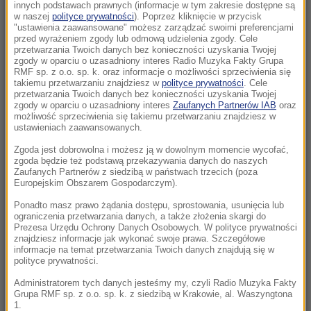
Senat USA przyjął ustawę o „piekielnych”
innych podstawach prawnych (informacje w tym zakresie dostępne są
w naszej
polityce prywatności
). Poprzez kliknięcie w przycisk
sankcjach Grahama na Rosję i Iran
"ustawienia zaawansowane" możesz zarządzać swoimi preferencjami
przed wyrażeniem zgody lub odmową udzielenia zgody. Cele
21:05
przetwarzania Twoich danych bez konieczności uzyskania Twojej
zgody w oparciu o uzasadniony interes Radio Muzyka Fakty Grupa
Atak nożownika na nastolatka w Kamiennej
RMF sp. z o.o. sp. k. oraz informacje o możliwości sprzeciwienia się
Górze. Trwa obława na sprawcę
takiemu przetwarzaniu znajdziesz w
polityce prywatności
. Cele
przetwarzania Twoich danych bez konieczności uzyskania Twojej
zgody w oparciu o uzasadniony interes
Zaufanych Partnerów IAB
oraz
20:53
możliwość sprzeciwienia się takiemu przetwarzaniu znajdziesz w
Chciał dotrzeć do Ceuty na paralotni. Wpadł
ustawieniach zaawansowanych.
do morza
Zgoda jest dobrowolna i możesz ją w dowolnym momencie wycofać,
zgoda będzie też podstawą przekazywania danych do naszych
Zaufanych Partnerów z siedzibą w państwach trzecich (poza
20:50
Europejskim Obszarem Gospodarczym).
Wyścig o Kraków nabiera tempa. Oto wyniki
nowego sondażu
Ponadto masz prawo żądania dostępu, sprostowania, usunięcia lub
ograniczenia przetwarzania danych, a także złożenia skargi do
Prezesa Urzędu Ochrony Danych Osobowych. W polityce prywatności
20:37
znajdziesz informacje jak wykonać swoje prawa. Szczegółowe
informacje na temat przetwarzania Twoich danych znajdują się w
Skala nieprawidłowości na SOR-ach poraża.
polityce prywatności.
Milionowe wypłaty, ponad stugodzinne dyżury
Administratorem tych danych jesteśmy my, czyli Radio Muzyka Fakty
Grupa RMF sp. z o.o. sp. k. z siedzibą w Krakowie, al. Waszyngtona
20:35
1.