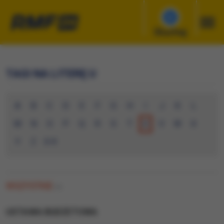
Słuchaj
TAGI NA LITERĘ U
A
B
C
D
E
F
G
H
I
J
K
L
M
N
O
P
Q
R
S
T
U
V
W
X
Y
Z
0-9
WSZYSTKIE
(0)
USTAWA BUDZETOWA