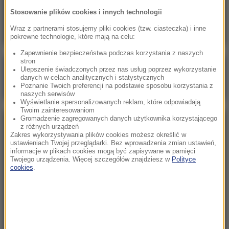
Pentagon opublikował partię akt o UFO. Wielki
Stosowanie plików cookies i innych technologii
trójkąt i relacja pilota
Wraz z partnerami stosujemy pliki cookies (tzw. ciasteczka) i inne
pokrewne technologie, które mają na celu:
Zapewnienie bezpieczeństwa podczas korzystania z naszych
stron
Poranna rozmowa w RMF FM
Ulepszenie świadczonych przez nas usług poprzez wykorzystanie
danych w celach analitycznych i statystycznych
Gościem Marcin Mastalerek
Poznanie Twoich preferencji na podstawie sposobu korzystania z
naszych serwisów
Wyświetlanie spersonalizowanych reklam, które odpowiadają
Twoim zainteresowaniom
Gromadzenie zagregowanych danych użytkownika korzystającego
NAJPOPULARNIEJSZE
z różnych urządzeń
Zakres wykorzystywania plików cookies możesz określić w
ustawieniach Twojej przeglądarki. Bez wprowadzenia zmian ustawień,
informacje w plikach cookies mogą być zapisywane w pamięci
Niedziela, 2 sierpnia 2026 (16:32)
Twojego urządzenia. Więcej szczegółów znajdziesz w
Polityce
Gdzie żyje się najlepiej? Oto raj dla emigrantów
cookies
.
Sobota, 1 sierpnia 2026 (15:39)
Sumy opanowały jezioro Garda. Włosi przygotowali
100 tys. euro dla tych, którzy je złowią