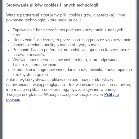
Stosowanie plików cookies i innych technologii
Wraz z partnerami stosujemy pliki cookies (tzw. ciasteczka) i inne
pokrewne technologie, które mają na celu:
Poranna rozmowa w RMF FM
Zapewnienie bezpieczeństwa podczas korzystania z naszych
Gościem Marcin Mastalerek
stron
Ulepszenie świadczonych przez nas usług poprzez wykorzystanie
danych w celach analitycznych i statystycznych
Poznanie Twoich preferencji na podstawie sposobu korzystania z
naszych serwisów
NAJPOPULARNIEJSZE
Wyświetlanie spersonalizowanych reklam, które odpowiadają
Twoim zainteresowaniom
Gromadzenie zagregowanych danych użytkownika korzystającego
z różnych urządzeń
Sobota, 1 sierpnia 2026 (15:39)
Zakres wykorzystywania plików cookies możesz określić w
Sumy opanowały jezioro Garda. Włosi przygotowali
ustawieniach Twojej przeglądarki. Bez wprowadzenia zmian ustawień,
informacje w plikach cookies mogą być zapisywane w pamięci
100 tys. euro dla tych, którzy je złowią
Twojego urządzenia. Więcej szczegółów znajdziesz w
Polityce
cookies
.
Niedziela, 2 sierpnia 2026 (16:32)
Gdzie żyje się najlepiej? Oto raj dla emigrantów
Niedziela, 2 sierpnia 2026 (05:13)