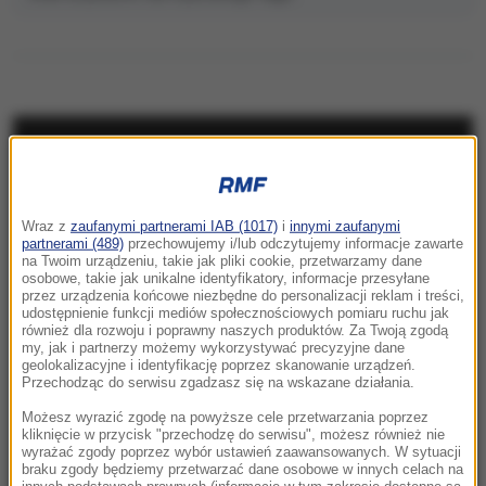
NAJNOWSZE
22:17
Wraz z
zaufanymi partnerami IAB (1017)
i
innymi zaufanymi
GKS Katowice w nieciekawej sytuacji przed
partnerami (489)
przechowujemy i/lub odczytujemy informacje zawarte
rewanżem z Izraelczykami
na Twoim urządzeniu, takie jak pliki cookie, przetwarzamy dane
osobowe, takie jak unikalne identyfikatory, informacje przesyłane
przez urządzenia końcowe niezbędne do personalizacji reklam i treści,
21:42
udostępnienie funkcji mediów społecznościowych pomiaru ruchu jak
Raków bezbramkowo remisuje. Sprawa
również dla rozwoju i poprawny naszych produktów. Za Twoją zgodą
my, jak i partnerzy możemy wykorzystywać precyzyjne dane
awansu otwarta
geolokalizacyjne i identyfikację poprzez skanowanie urządzeń.
Przechodząc do serwisu zgadzasz się na wskazane działania.
21:37
Możesz wyrazić zgodę na powyższe cele przetwarzania poprzez
Rosja na dalekiej północy ćwiczyła walkę z
kliknięcie w przycisk "przechodzę do serwisu", możesz również nie
wyrażać zgody poprzez wybór ustawień zaawansowanych. W sytuacji
NATO
braku zgody będziemy przetwarzać dane osobowe w innych celach na