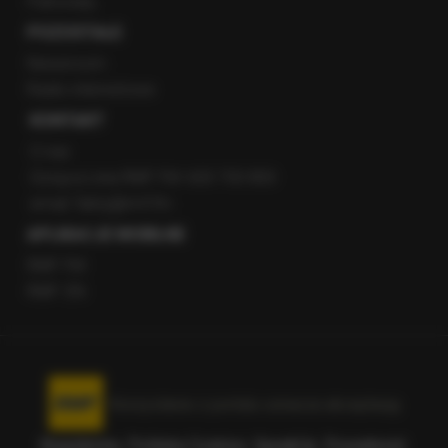
Patronaty
POZOSTAŁE
Newsroom
Radio internetowe
KONTAKT
O nas
Gorąca Linia RMF FM: 600 700 800
email: fakty@rmf.fm
APLIKACJE MOBILNE
RMF FM
RMF ON
Korzystanie z portalu oznacza akceptację
Regulaminu
.
Polityka Cookies
.
SpeakUp
.
Prywatność
.