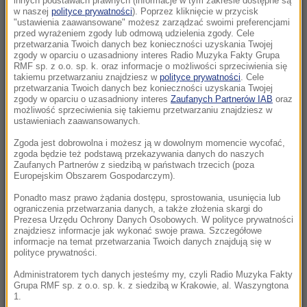
innych podstawach prawnych (informacje w tym zakresie dostępne są
21:15
w naszej
polityce prywatności
). Poprzez kliknięcie w przycisk
"ustawienia zaawansowane" możesz zarządzać swoimi preferencjami
Masakra w Jemenie. Huti przeszli do
przed wyrażeniem zgody lub odmową udzielenia zgody. Cele
ofensywy
przetwarzania Twoich danych bez konieczności uzyskania Twojej
zgody w oparciu o uzasadniony interes Radio Muzyka Fakty Grupa
RMF sp. z o.o. sp. k. oraz informacje o możliwości sprzeciwienia się
21:14
takiemu przetwarzaniu znajdziesz w
polityce prywatności
. Cele
Tam jeszcze nie był. Zełenski odwiedzi
przetwarzania Twoich danych bez konieczności uzyskania Twojej
zgody w oparciu o uzasadniony interes
Zaufanych Partnerów IAB
oraz
partnera Rosji
możliwość sprzeciwienia się takiemu przetwarzaniu znajdziesz w
ustawieniach zaawansowanych.
21:12
Zgoda jest dobrowolna i możesz ją w dowolnym momencie wycofać,
Lech ograł mistrza Wysp Owczych. Agnero
zgoda będzie też podstawą przekazywania danych do naszych
zapewnił Poznaniakom zaliczkę
Zaufanych Partnerów z siedzibą w państwach trzecich (poza
Europejskim Obszarem Gospodarczym).
20:58
Ponadto masz prawo żądania dostępu, sprostowania, usunięcia lub
ograniczenia przetwarzania danych, a także złożenia skargi do
Mobilizacja po wydarzeniach w Lipsku. Polska
Prezesa Urzędu Ochrony Danych Osobowych. W polityce prywatności
dołącza do rozmów
znajdziesz informacje jak wykonać swoje prawa. Szczegółowe
informacje na temat przetwarzania Twoich danych znajdują się w
polityce prywatności.
20:57
Żandarmeria Wojskowa bada incydent z
Administratorem tych danych jesteśmy my, czyli Radio Muzyka Fakty
Grupa RMF sp. z o.o. sp. k. z siedzibą w Krakowie, al. Waszyngtona
udziałem wojskowego śmigłowca
1.