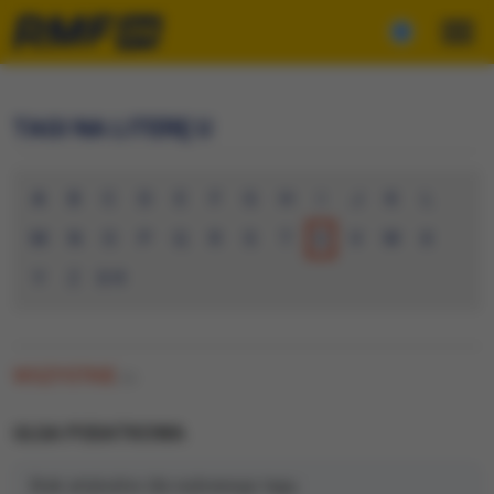
TAGI NA LITERĘ U
A
B
C
D
E
F
G
H
I
J
K
L
M
N
O
P
Q
R
S
T
U
V
W
X
Y
Z
0-9
WSZYSTKIE
(0)
ULGA PODATKOWA
Brak artykułów dla wybranego tagu.