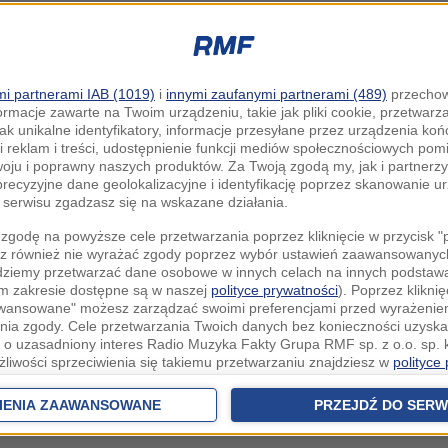
i partnerami IAB (1019)
i
innymi zaufanymi partnerami (489)
przechow
ormacje zawarte na Twoim urządzeniu, takie jak pliki cookie, przetwar
jak unikalne identyfikatory, informacje przesyłane przez urządzenia k
i reklam i treści, udostępnienie funkcji mediów społecznościowych pom
woju i poprawny naszych produktów. Za Twoją zgodą my, jak i partner
recyzyjne dane geolokalizacyjne i identyfikację poprzez skanowanie u
serwisu zgadzasz się na wskazane działania.
zgodę na powyższe cele przetwarzania poprzez kliknięcie w przycisk 
z również nie wyrażać zgody poprzez wybór ustawień zaawansowanych
dziemy przetwarzać dane osobowe w innych celach na innych podsta
ym zakresie dostępne są w naszej
polityce prywatności
). Poprzez kliknię
awansowane" możesz zarządzać swoimi preferencjami przed wyrażenie
ia zgody. Cele przetwarzania Twoich danych bez konieczności uzyska
 o uzasadniony interes Radio Muzyka Fakty Grupa RMF sp. z o.o. sp. k
żliwości sprzeciwienia się takiemu przetwarzaniu znajdziesz w
polityce
nia Twoich danych bez konieczności uzyskania Twojej zgody w oparci
ch Partnerów IAB
oraz możliwość sprzeciwienia się takiemu przetwarza
IENIA ZAAWANSOWANE
PRZEJDŹ DO SERW
aawansowanych.