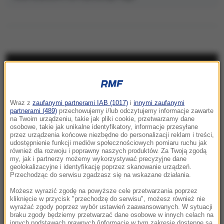
NAJNOWSZE
11:03
Wraz z
zaufanymi partnerami IAB (1017)
i
innymi zaufanymi
Brutalny atak na warszawskiej Ochocie.
partnerami (489)
przechowujemy i/lub odczytujemy informacje zawarte
na Twoim urządzeniu, takie jak pliki cookie, przetwarzamy dane
Zatrzymano 5 Gruzinów
osobowe, takie jak unikalne identyfikatory, informacje przesyłane
przez urządzenia końcowe niezbędne do personalizacji reklam i treści,
10:56
udostępnienie funkcji mediów społecznościowych pomiaru ruchu jak
również dla rozwoju i poprawny naszych produktów. Za Twoją zgodą
Beata Szydło ukarana. Mandat na 3 tys. zł
my, jak i partnerzy możemy wykorzystywać precyzyjne dane
geolokalizacyjne i identyfikację poprzez skanowanie urządzeń.
10:38
Przechodząc do serwisu zgadzasz się na wskazane działania.
Dlaczego aplikacja pogodowa w telefonie się
Możesz wyrazić zgodę na powyższe cele przetwarzania poprzez
myli? Ekspert wyjaśnia
kliknięcie w przycisk "przechodzę do serwisu", możesz również nie
wyrażać zgody poprzez wybór ustawień zaawansowanych. W sytuacji
braku zgody będziemy przetwarzać dane osobowe w innych celach na
10:31
innych podstawach prawnych (informacje w tym zakresie dostępne są