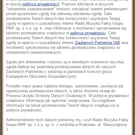
Imponująca trasa rowerowa połączy 19 gmin.
w naszej
polityce prywatności
). Poprzez kliknięcie w przycisk
"ustawienia zaawansowane" możesz zarządzać swoimi preferencjami
W Łódzkiem powstanie „Velo Warta”
przed wyrażeniem zgody lub odmową udzielenia zgody. Cele
przetwarzania Twoich danych bez konieczności uzyskania Twojej
zgody w oparciu o uzasadniony interes Radio Muzyka Fakty Grupa
10:24
RMF sp. z o.o. sp. k. oraz informacje o możliwości sprzeciwienia się
Kościół obchodzi dziś ważne święto. Czy
takiemu przetwarzaniu znajdziesz w
polityce prywatności
. Cele
przetwarzania Twoich danych bez konieczności uzyskania Twojej
trzeba iść na mszę?
zgody w oparciu o uzasadniony interes
Zaufanych Partnerów IAB
oraz
możliwość sprzeciwienia się takiemu przetwarzaniu znajdziesz w
10:15
ustawieniach zaawansowanych.
Kolorowy ptak w szarej klatce PRL-u. Legenda
Zgoda jest dobrowolna i możesz ją w dowolnym momencie wycofać,
i prawda o Kalinie Jędrusik
zgoda będzie też podstawą przekazywania danych do naszych
Zaufanych Partnerów z siedzibą w państwach trzecich (poza
Europejskim Obszarem Gospodarczym).
10:14
Niebezpieczne zachowanie kierowcy
Ponadto masz prawo żądania dostępu, sprostowania, usunięcia lub
ograniczenia przetwarzania danych, a także złożenia skargi do
miejskiego autobusu. „Zignorował przepisy”
Prezesa Urzędu Ochrony Danych Osobowych. W polityce prywatności
znajdziesz informacje jak wykonać swoje prawa. Szczegółowe
informacje na temat przetwarzania Twoich danych znajdują się w
10:10
polityce prywatności.
Z jeziora wyłowiono ciało. To mąż włoskiej
minister
Administratorem tych danych jesteśmy my, czyli Radio Muzyka Fakty
Grupa RMF sp. z o.o. sp. k. z siedzibą w Krakowie, al. Waszyngtona
1.