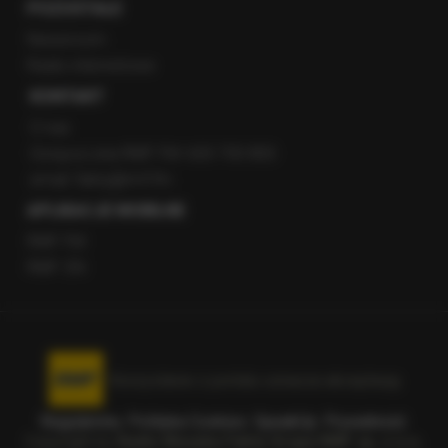
POZOSTAŁE
Newsroom
Radio internetowe
KONTAKT
O nas
Gorąca Linia RMF FM: 600 700 800
email: fakty@rmf.fm
APLIKACJE MOBILNE
RMF FM
RMF ON
Korzystanie z portalu oznacza akceptację
Regulaminu
.
Polityka Cookies
.
SpeakUp
.
Prywatność
.
Copyright by
Radio Muzyka Fakty Grupa RMF sp. z o.o.