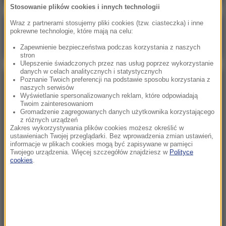
Stosowanie plików cookies i innych technologii
Wraz z partnerami stosujemy pliki cookies (tzw. ciasteczka) i inne
Poranna rozmowa w RMF FM
pokrewne technologie, które mają na celu:
Gościem Zbigniew Bogucki
Zapewnienie bezpieczeństwa podczas korzystania z naszych
stron
Ulepszenie świadczonych przez nas usług poprzez wykorzystanie
danych w celach analitycznych i statystycznych
Poznanie Twoich preferencji na podstawie sposobu korzystania z
NAJPOPULARNIEJSZE
naszych serwisów
Wyświetlanie spersonalizowanych reklam, które odpowiadają
Twoim zainteresowaniom
Niedziela, 2 sierpnia 2026 (16:32)
Gromadzenie zagregowanych danych użytkownika korzystającego
z różnych urządzeń
Gdzie żyje się najlepiej? Oto raj dla emigrantów
Zakres wykorzystywania plików cookies możesz określić w
ustawieniach Twojej przeglądarki. Bez wprowadzenia zmian ustawień,
informacje w plikach cookies mogą być zapisywane w pamięci
Twojego urządzenia. Więcej szczegółów znajdziesz w
Polityce
Sobota, 1 sierpnia 2026 (15:39)
cookies
.
Sumy opanowały jezioro Garda. Włosi przygotowali
100 tys. euro dla tych, którzy je złowią
Niedziela, 2 sierpnia 2026 (05:13)
Włosi zachwyceni polskimi turystami. W tym