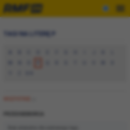
TAGI NA LITERĘ P
A
B
C
D
E
F
G
H
I
J
K
L
M
N
O
P
Q
R
S
T
U
V
W
X
Y
Z
0-9
WSZYSTKIE
(0)
PRZEDSIEBIORCA
Brak artykułów dla wybranego tagu.