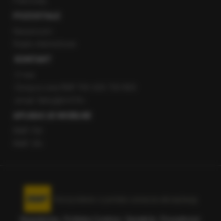
Patronaty
POZOSTAŁE
Newsroom
Radio internetowe
KONTAKT
O nas
Gorąca Linia RMF FM: 600 700 800
email: fakty@rmf.fm
APLIKACJE MOBILNE
RMF FM
RMF ON
Korzystanie z portalu oznacza akceptację
Regulaminu
.
Polityka Cookies
.
SpeakUp
.
Prywatność
.