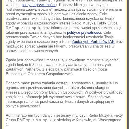
innych podstawach prawnych (informacje w tym zakresie dostępne są
22:19
w naszej
polityce prywatności
). Poprzez kliknięcie w przycisk
"ustawienia zaawansowane" możesz zarządzać swoimi preferencjami
Walka o Ligę Europy. Ferencvaros znalazł
przed wyrażeniem zgody lub odmową udzielenia zgody. Cele
sposób na Górnika
przetwarzania Twoich danych bez konieczności uzyskania Twojej
zgody w oparciu o uzasadniony interes Radio Muzyka Fakty Grupa
RMF sp. z o.o. sp. k. oraz informacje o możliwości sprzeciwienia się
21:56
takiemu przetwarzaniu znajdziesz w
polityce prywatności
. Cele
Świetny początek nie wystarczył. Pegula
przetwarzania Twoich danych bez konieczności uzyskania Twojej
zgody w oparciu o uzasadniony interes
Zaufanych Partnerów IAB
oraz
zatrzymała Fręch w Toronto
możliwość sprzeciwienia się takiemu przetwarzaniu znajdziesz w
ustawieniach zaawansowanych.
21:55
Zgoda jest dobrowolna i możesz ją w dowolnym momencie wycofać,
Ten organizm nie umiera ze starości. Z
zgoda będzie też podstawą przekazywania danych do naszych
łatwością oszukuje śmierć
Zaufanych Partnerów z siedzibą w państwach trzecich (poza
Europejskim Obszarem Gospodarczym).
21:26
Ponadto masz prawo żądania dostępu, sprostowania, usunięcia lub
ograniczenia przetwarzania danych, a także złożenia skargi do
Protest na popularnym europejskim lotnisku.
Prezesa Urzędu Ochrony Danych Osobowych. W polityce prywatności
Możliwe utrudnienia
znajdziesz informacje jak wykonać swoje prawa. Szczegółowe
informacje na temat przetwarzania Twoich danych znajdują się w
polityce prywatności.
21:16
Czarne wdowy z Rosji polują na świeżych
Administratorem tych danych jesteśmy my, czyli Radio Muzyka Fakty
Grupa RMF sp. z o.o. sp. k. z siedzibą w Krakowie, al. Waszyngtona
rekrutów
1.