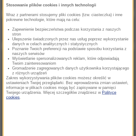
Stosowanie plików cookies i innych technologii
Wraz z partnerami stosujemy pliki cookies (tzw. ciasteczka) i inne
pokrewne technologie, które mają na celu:
Poranna rozmowa w RMF FM
Zapewnienie bezpieczeństwa podczas korzystania z naszych
Gościem Zbigniew Bogucki
stron
Ulepszenie świadczonych przez nas usług poprzez wykorzystanie
danych w celach analitycznych i statystycznych
Poznanie Twoich preferencji na podstawie sposobu korzystania z
naszych serwisów
NAJPOPULARNIEJSZE
Wyświetlanie spersonalizowanych reklam, które odpowiadają
Twoim zainteresowaniom
Gromadzenie zagregowanych danych użytkownika korzystającego
z różnych urządzeń
Niedziela, 2 sierpnia 2026 (16:32)
Zakres wykorzystywania plików cookies możesz określić w
Gdzie żyje się najlepiej? Oto raj dla emigrantów
ustawieniach Twojej przeglądarki. Bez wprowadzenia zmian ustawień,
informacje w plikach cookies mogą być zapisywane w pamięci
Twojego urządzenia. Więcej szczegółów znajdziesz w
Polityce
cookies
.
Sobota, 1 sierpnia 2026 (15:39)
Sumy opanowały jezioro Garda. Włosi przygotowali
100 tys. euro dla tych, którzy je złowią
Niedziela, 2 sierpnia 2026 (05:13)