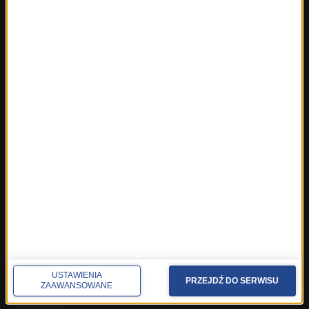
Rozmowa o 7:00 w RMF FM i Radiu RMF24
Poranna rozmowa w RMF FM
Popołudniowa rozmowa w RMF FM
Gość Krzysztofa Ziemca w RMF FM
Rozmowy w Radiu RMF24
SPOŁECZNOŚĆ
Facebook
Twitter
Instagram
YouTube
Kanały RSS
POLECANE
Gorąca Linia RMF FM
USTAWIENIA
PRZEJDŹ DO SERWISU
ZAAWANSOWANE
Staż w RMF24