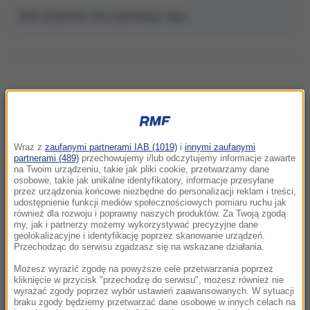
Brak artykułów dla wybranego tagu.
NAJNOWSZE
Wraz z
zaufanymi partnerami IAB (1019)
i
innymi zaufanymi
12:31
partnerami (489)
przechowujemy i/lub odczytujemy informacje zawarte
na Twoim urządzeniu, takie jak pliki cookie, przetwarzamy dane
Kraksa w czasie wyścigu kolarskiego. 17
osobowe, takie jak unikalne identyfikatory, informacje przesyłane
osób rannych, lądował LPR
przez urządzenia końcowe niezbędne do personalizacji reklam i treści,
udostępnienie funkcji mediów społecznościowych pomiaru ruchu jak
również dla rozwoju i poprawny naszych produktów. Za Twoją zgodą
12:18
my, jak i partnerzy możemy wykorzystywać precyzyjne dane
Wieloryb zauważony przy plaży w
geolokalizacyjne i identyfikację poprzez skanowanie urządzeń.
Przechodząc do serwisu zgadzasz się na wskazane działania.
Międzyzdrojach? Ssak dostał eskortę WOPR
Możesz wyrazić zgodę na powyższe cele przetwarzania poprzez
12:06
kliknięcie w przycisk "przechodzę do serwisu", możesz również nie
wyrażać zgody poprzez wybór ustawień zaawansowanych. W sytuacji
Zaorał asfalt, usłyszał zarzut. Jest wniosek o
braku zgody będziemy przetwarzać dane osobowe w innych celach na