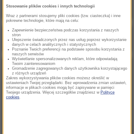
Dziś aukcja Pride of Poland
Stosowanie plików cookies i innych technologii
Wraz z partnerami stosujemy pliki cookies (tzw. ciasteczka) i inne
pokrewne technologie, które mają na celu:
Zapewnienie bezpieczeństwa podczas korzystania z naszych
Poranna rozmowa w RMF FM
stron
Ulepszenie świadczonych przez nas usług poprzez wykorzystanie
Gościem Marcin Mastalerek
danych w celach analitycznych i statystycznych
Poznanie Twoich preferencji na podstawie sposobu korzystania z
naszych serwisów
Wyświetlanie spersonalizowanych reklam, które odpowiadają
Twoim zainteresowaniom
NAJPOPULARNIEJSZE
Gromadzenie zagregowanych danych użytkownika korzystającego
z różnych urządzeń
Zakres wykorzystywania plików cookies możesz określić w
Sobota, 8 sierpnia 2026 (11:47)
ustawieniach Twojej przeglądarki. Bez wprowadzenia zmian ustawień,
informacje w plikach cookies mogą być zapisywane w pamięci
Czekaliśmy na to aż 27 lat. 12 sierpnia 2026 roku
Twojego urządzenia. Więcej szczegółów znajdziesz w
Polityce
przejdzie do historii
cookies
.
Niedziela, 2 sierpnia 2026 (16:32)
Gdzie żyje się najlepiej? Oto raj dla emigrantów