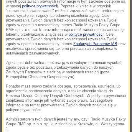
tymczasowy areszt dla rolnika
innych podstawach prawnych (informacje w tym zakresie dostępne są
w naszej
polityce prywatności
). Poprzez kliknięcie w przycisk
"ustawienia zaawansowane" możesz zarządzać swoimi preferencjami
11:58
przed wyrażeniem zgody lub odmową udzielenia zgody. Cele
Blisko tragedii we Wrocławiu. Samochód na
przetwarzania Twoich danych bez konieczności uzyskania Twojej
zgody w oparciu o uzasadniony interes Radio Muzyka Fakty Grupa
krawędzi mostu
RMF sp. z o.o. sp. k. oraz informacje o możliwości sprzeciwienia się
takiemu przetwarzaniu znajdziesz w
polityce prywatności
. Cele
przetwarzania Twoich danych bez konieczności uzyskania Twojej
11:31
zgody w oparciu o uzasadniony interes
Zaufanych Partnerów IAB
oraz
Atak ukraińskich dronów na Biełgorod. W
możliwość sprzeciwienia się takiemu przetwarzaniu znajdziesz w
ustawieniach zaawansowanych.
mieście wybuchły pożary
Zgoda jest dobrowolna i możesz ją w dowolnym momencie wycofać,
11:28
zgoda będzie też podstawą przekazywania danych do naszych
Zaufanych Partnerów z siedzibą w państwach trzecich (poza
„Podważanie autorytetu”. FIFA wydała mocne
Europejskim Obszarem Gospodarczym).
oświadczenie po artykule o Infantino
Ponadto masz prawo żądania dostępu, sprostowania, usunięcia lub
ograniczenia przetwarzania danych, a także złożenia skargi do
10:48
Prezesa Urzędu Ochrony Danych Osobowych. W polityce prywatności
Zagadka rozwikłana. Zidentyfikowano
znajdziesz informacje jak wykonać swoje prawa. Szczegółowe
informacje na temat przetwarzania Twoich danych znajdują się w
mężczyznę znalezionego pod Śnieżką
polityce prywatności.
Administratorem tych danych jesteśmy my, czyli Radio Muzyka Fakty
10:32
Grupa RMF sp. z o.o. sp. k. z siedzibą w Krakowie, al. Waszyngtona
Dni Konia Arabskiego w Janowie Podlaskim:
1.