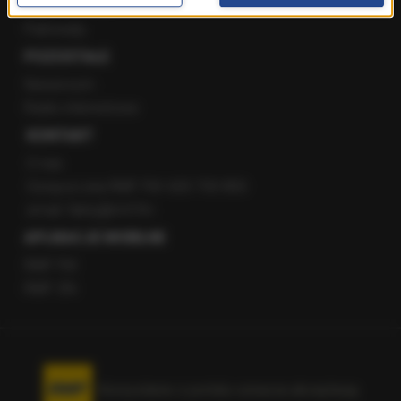
Staż w RMF24
Patronaty
POZOSTAŁE
Newsroom
Radio internetowe
KONTAKT
O nas
Gorąca Linia RMF FM: 600 700 800
email: fakty@rmf.fm
APLIKACJE MOBILNE
RMF FM
RMF ON
Korzystanie z portalu oznacza akceptację