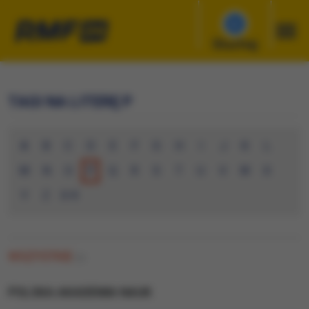
Słuchaj
TAGI NA LITERĘ P
A
B
C
D
E
F
G
H
I
J
K
L
M
N
O
P
Q
R
S
T
U
V
W
X
Y
Z
0-9
WSZYSTKIE
(0)
POLSKA AKADEMIA NAUK