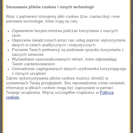
Skala nieprawidłowości na SOR-ach poraża.
Stosowanie plików cookies i innych technologii
Milionowe wypłaty, ponad stugodzinne dyżury
Wraz z partnerami stosujemy pliki cookies (tzw. ciasteczka) i inne
pokrewne technologie, które mają na celu:
Zapewnienie bezpieczeństwa podczas korzystania z naszych
stron
Poranna rozmowa w RMF FM
Ulepszenie świadczonych przez nas usług poprzez wykorzystanie
danych w celach analitycznych i statystycznych
Gościem Marcin Mastalerek
Poznanie Twoich preferencji na podstawie sposobu korzystania z
naszych serwisów
Wyświetlanie spersonalizowanych reklam, które odpowiadają
Twoim zainteresowaniom
Gromadzenie zagregowanych danych użytkownika korzystającego
NAJPOPULARNIEJSZE
z różnych urządzeń
Zakres wykorzystywania plików cookies możesz określić w
ustawieniach Twojej przeglądarki. Bez wprowadzenia zmian ustawień,
informacje w plikach cookies mogą być zapisywane w pamięci
Sobota, 1 sierpnia 2026 (15:39)
Twojego urządzenia. Więcej szczegółów znajdziesz w
Polityce
Sumy opanowały jezioro Garda. Włosi przygotowali
cookies
.
100 tys. euro dla tych, którzy je złowią
Niedziela, 2 sierpnia 2026 (16:32)
Gdzie żyje się najlepiej? Oto raj dla emigrantów