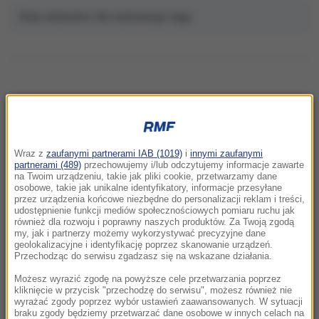
Brak artykułów dla wybranego tagu.
NAJNOWSZE
Wraz z
zaufanymi partnerami IAB (1019)
i
innymi zaufanymi
22:32
partnerami (489)
przechowujemy i/lub odczytujemy informacje zawarte
Hiszpania i Włochy na kursie kolizyjnym.
na Twoim urządzeniu, takie jak pliki cookie, przetwarzamy dane
osobowe, takie jak unikalne identyfikatory, informacje przesyłane
Spór o kontrole graniczne
przez urządzenia końcowe niezbędne do personalizacji reklam i treści,
udostępnienie funkcji mediów społecznościowych pomiaru ruchu jak
również dla rozwoju i poprawny naszych produktów. Za Twoją zgodą
21:41
my, jak i partnerzy możemy wykorzystywać precyzyjne dane
Alarm w Niemczech. Niezidentyfikowane
geolokalizacyjne i identyfikację poprzez skanowanie urządzeń.
drony przeleciały nad „stocznią Patriotów”
Przechodząc do serwisu zgadzasz się na wskazane działania.
Możesz wyrazić zgodę na powyższe cele przetwarzania poprzez
21:38
kliknięcie w przycisk "przechodzę do serwisu", możesz również nie
wyrażać zgody poprzez wybór ustawień zaawansowanych. W sytuacji
Pizza, słoneczna pogoda, Mateusz
braku zgody będziemy przetwarzać dane osobowe w innych celach na