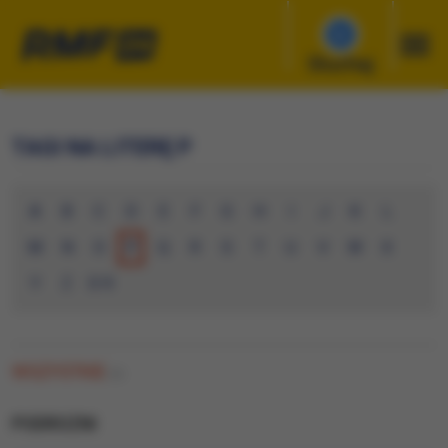
Słuchaj
TAGI NA LITERĘ P
A
B
C
D
E
F
G
H
I
J
K
L
M
N
O
P
Q
R
S
T
U
V
W
X
Y
Z
0-9
WSZYSTKIE
(0)
PODROZNI