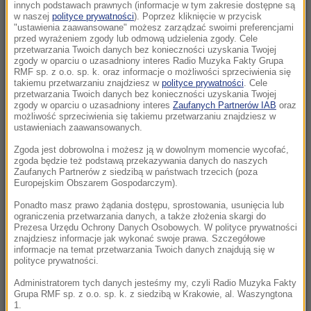
Morawiecki. Były premier spotkał się z
innych podstawach prawnych (informacje w tym zakresie dostępne są
w naszej
polityce prywatności
). Poprzez kliknięcie w przycisk
mieszkańcami Jagodna
"ustawienia zaawansowane" możesz zarządzać swoimi preferencjami
przed wyrażeniem zgody lub odmową udzielenia zgody. Cele
21:11
przetwarzania Twoich danych bez konieczności uzyskania Twojej
zgody w oparciu o uzasadniony interes Radio Muzyka Fakty Grupa
Senat USA przyjął ustawę o „piekielnych”
RMF sp. z o.o. sp. k. oraz informacje o możliwości sprzeciwienia się
sankcjach Grahama na Rosję i Iran
takiemu przetwarzaniu znajdziesz w
polityce prywatności
. Cele
przetwarzania Twoich danych bez konieczności uzyskania Twojej
zgody w oparciu o uzasadniony interes
Zaufanych Partnerów IAB
oraz
21:05
możliwość sprzeciwienia się takiemu przetwarzaniu znajdziesz w
Atak nożownika na nastolatka w Kamiennej
ustawieniach zaawansowanych.
Górze. Trwa obława na sprawcę
Zgoda jest dobrowolna i możesz ją w dowolnym momencie wycofać,
zgoda będzie też podstawą przekazywania danych do naszych
Zaufanych Partnerów z siedzibą w państwach trzecich (poza
20:53
Europejskim Obszarem Gospodarczym).
Chciał dotrzeć do Ceuty na paralotni. Wpadł
do morza
Ponadto masz prawo żądania dostępu, sprostowania, usunięcia lub
ograniczenia przetwarzania danych, a także złożenia skargi do
Prezesa Urzędu Ochrony Danych Osobowych. W polityce prywatności
20:50
znajdziesz informacje jak wykonać swoje prawa. Szczegółowe
informacje na temat przetwarzania Twoich danych znajdują się w
Wyścig o Kraków nabiera tempa. Oto wyniki
polityce prywatności.
nowego sondażu
Administratorem tych danych jesteśmy my, czyli Radio Muzyka Fakty
Grupa RMF sp. z o.o. sp. k. z siedzibą w Krakowie, al. Waszyngtona
20:37
1.