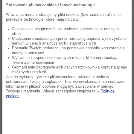
Stosowanie plików cookies i innych technologii
Wraz z partnerami stosujemy pliki cookies (tzw. ciasteczka) i inne
pokrewne technologie, które mają na celu:
Poranna rozmowa w RMF FM
Zapewnienie bezpieczeństwa podczas korzystania z naszych
Gościem Zbigniew Bogucki
stron
Ulepszenie świadczonych przez nas usług poprzez wykorzystanie
danych w celach analitycznych i statystycznych
Poznanie Twoich preferencji na podstawie sposobu korzystania z
naszych serwisów
NAJPOPULARNIEJSZE
Wyświetlanie spersonalizowanych reklam, które odpowiadają
Twoim zainteresowaniom
Gromadzenie zagregowanych danych użytkownika korzystającego
z różnych urządzeń
Sobota, 1 sierpnia 2026 (15:39)
Zakres wykorzystywania plików cookies możesz określić w
Sumy opanowały jezioro Garda. Włosi przygotowali
ustawieniach Twojej przeglądarki. Bez wprowadzenia zmian ustawień,
informacje w plikach cookies mogą być zapisywane w pamięci
100 tys. euro dla tych, którzy je złowią
Twojego urządzenia. Więcej szczegółów znajdziesz w
Polityce
cookies
.
Niedziela, 2 sierpnia 2026 (16:32)
Gdzie żyje się najlepiej? Oto raj dla emigrantów
Niedziela, 2 sierpnia 2026 (05:13)