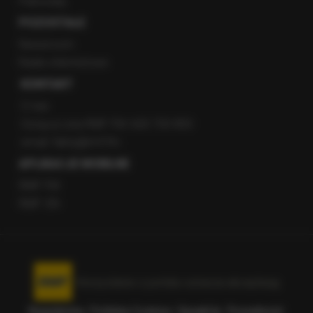
Patronaty
POZOSTAŁE
Newsroom
Radio internetowe
KONTAKT
O nas
Gorąca Linia RMF FM: 600 700 800
email: fakty@rmf.fm
APLIKACJE MOBILNE
RMF FM
RMF ON
Korzystanie z portalu oznacza akceptację
Regulaminu
.
Polityka Cookies
.
SpeakUp
.
Prywatność
.