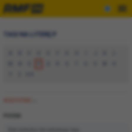
TAGI NA LITERĘ P
A
B
C
D
E
F
G
H
I
J
K
L
M
N
O
P
Q
R
S
T
U
V
W
X
Y
Z
0-9
WSZYSTKIE
(0)
POCISK
Brak artykułów dla wybranego tagu.