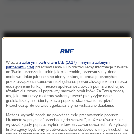
NAJNOWSZE
10:15
Wraz z
zaufanymi partnerami IAB (1017)
i
innymi zaufanymi
Kolorowy ptak w szarej klatce PRL-u.
partnerami (489)
przechowujemy i/lub odczytujemy informacje zawarte
Legenda i prawda o Kalinie Jędrusik
na Twoim urządzeniu, takie jak pliki cookie, przetwarzamy dane
osobowe, takie jak unikalne identyfikatory, informacje przesyłane
przez urządzenia końcowe niezbędne do personalizacji reklam i treści,
10:14
udostępnienie funkcji mediów społecznościowych pomiaru ruchu jak
Niebezpieczne zachowanie kierowcy
również dla rozwoju i poprawny naszych produktów. Za Twoją zgodą
my, jak i partnerzy możemy wykorzystywać precyzyjne dane
miejskiego autobusu. „Zignorował przepisy”
geolokalizacyjne i identyfikację poprzez skanowanie urządzeń.
Przechodząc do serwisu zgadzasz się na wskazane działania.
10:10
Możesz wyrazić zgodę na powyższe cele przetwarzania poprzez
Z jeziora wyłowiono ciało. To mąż włoskiej
kliknięcie w przycisk "przechodzę do serwisu", możesz również nie
wyrażać zgody poprzez wybór ustawień zaawansowanych. W sytuacji
minister
braku zgody będziemy przetwarzać dane osobowe w innych celach na