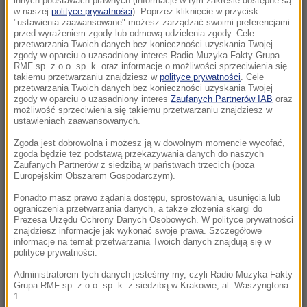
innych podstawach prawnych (informacje w tym zakresie dostępne są
10:05
w naszej
polityce prywatności
). Poprzez kliknięcie w przycisk
"ustawienia zaawansowane" możesz zarządzać swoimi preferencjami
To najmłodszy profesor w historii. Wykłada
przed wyrażeniem zgody lub odmową udzielenia zgody. Cele
inżynierię i studiuje prawo
przetwarzania Twoich danych bez konieczności uzyskania Twojej
zgody w oparciu o uzasadniony interes Radio Muzyka Fakty Grupa
RMF sp. z o.o. sp. k. oraz informacje o możliwości sprzeciwienia się
09:45
takiemu przetwarzaniu znajdziesz w
polityce prywatności
. Cele
7 miliardów mniej w budżecie. Weta
przetwarzania Twoich danych bez konieczności uzyskania Twojej
zgody w oparciu o uzasadniony interes
Zaufanych Partnerów IAB
oraz
Nawrockiego kosztowały Polskę fortunę
możliwość sprzeciwienia się takiemu przetwarzaniu znajdziesz w
ustawieniach zaawansowanych.
09:41
Zgoda jest dobrowolna i możesz ją w dowolnym momencie wycofać,
Pożar centrum handlowego. Nocna akcja
zgoda będzie też podstawą przekazywania danych do naszych
strażaków w Bydgoszczy
Zaufanych Partnerów z siedzibą w państwach trzecich (poza
Europejskim Obszarem Gospodarczym).
09:34
Ponadto masz prawo żądania dostępu, sprostowania, usunięcia lub
ograniczenia przetwarzania danych, a także złożenia skargi do
Dramatyczna akcja ratunkowa w Tatrach.
Prezesa Urzędu Ochrony Danych Osobowych. W polityce prywatności
Polak spadł podczas wspinaczki
znajdziesz informacje jak wykonać swoje prawa. Szczegółowe
informacje na temat przetwarzania Twoich danych znajdują się w
polityce prywatności.
09:34
Chłopiec chciał uciec, Trump go zatrzymał.
Administratorem tych danych jesteśmy my, czyli Radio Muzyka Fakty
Grupa RMF sp. z o.o. sp. k. z siedzibą w Krakowie, al. Waszyngtona
„Nie chcę, żeby spadł ze sceny jak Biden”
1.