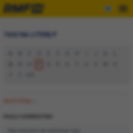
TAGI NA LITERĘ P
A
B
C
D
E
F
G
H
I
J
K
L
M
N
O
P
Q
R
S
T
U
V
W
X
Y
Z
0-9
WSZYSTKIE
(0)
PAOLO SORRENTINO
Brak artykułów dla wybranego tagu.