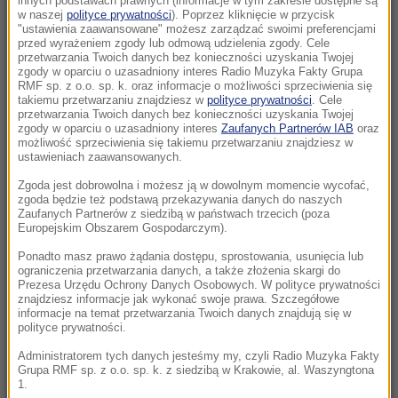
innych podstawach prawnych (informacje w tym zakresie dostępne są
22:17
w naszej
polityce prywatności
). Poprzez kliknięcie w przycisk
"ustawienia zaawansowane" możesz zarządzać swoimi preferencjami
GKS Katowice w nieciekawej sytuacji przed
przed wyrażeniem zgody lub odmową udzielenia zgody. Cele
rewanżem z Izraelczykami
przetwarzania Twoich danych bez konieczności uzyskania Twojej
zgody w oparciu o uzasadniony interes Radio Muzyka Fakty Grupa
RMF sp. z o.o. sp. k. oraz informacje o możliwości sprzeciwienia się
21:42
takiemu przetwarzaniu znajdziesz w
polityce prywatności
. Cele
Raków bezbramkowo remisuje. Sprawa
przetwarzania Twoich danych bez konieczności uzyskania Twojej
zgody w oparciu o uzasadniony interes
Zaufanych Partnerów IAB
oraz
awansu otwarta
możliwość sprzeciwienia się takiemu przetwarzaniu znajdziesz w
ustawieniach zaawansowanych.
21:37
Zgoda jest dobrowolna i możesz ją w dowolnym momencie wycofać,
Rosja na dalekiej północy ćwiczyła walkę z
zgoda będzie też podstawą przekazywania danych do naszych
NATO
Zaufanych Partnerów z siedzibą w państwach trzecich (poza
Europejskim Obszarem Gospodarczym).
21:15
Ponadto masz prawo żądania dostępu, sprostowania, usunięcia lub
ograniczenia przetwarzania danych, a także złożenia skargi do
Masakra w Jemenie. Huti przeszli do
Prezesa Urzędu Ochrony Danych Osobowych. W polityce prywatności
ofensywy
znajdziesz informacje jak wykonać swoje prawa. Szczegółowe
informacje na temat przetwarzania Twoich danych znajdują się w
polityce prywatności.
21:14
Tam jeszcze nie był. Zełenski odwiedzi
Administratorem tych danych jesteśmy my, czyli Radio Muzyka Fakty
Grupa RMF sp. z o.o. sp. k. z siedzibą w Krakowie, al. Waszyngtona
partnera Rosji
1.