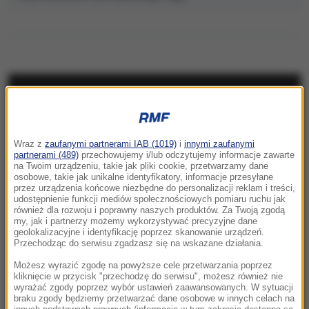
NAJNOWSZE
23:57
Wraz z
zaufanymi partnerami IAB (1019)
i
innymi zaufanymi
Były żołnierz USA przechodzi piekło w Rosji.
partnerami (489)
przechowujemy i/lub odczytujemy informacje zawarte
Waszyngton naciska na Moskwę
na Twoim urządzeniu, takie jak pliki cookie, przetwarzamy dane
osobowe, takie jak unikalne identyfikatory, informacje przesyłane
przez urządzenia końcowe niezbędne do personalizacji reklam i treści,
23:18
udostępnienie funkcji mediów społecznościowych pomiaru ruchu jak
„To był dobry dzień”. Iga Świątek awansowała
również dla rozwoju i poprawny naszych produktów. Za Twoją zgodą
my, jak i partnerzy możemy wykorzystywać precyzyjne dane
do kolejnej rundy w Toronto
geolokalizacyjne i identyfikację poprzez skanowanie urządzeń.
Przechodząc do serwisu zgadzasz się na wskazane działania.
23:08
Możesz wyrazić zgodę na powyższe cele przetwarzania poprzez
„Są już pewne postępy”. Donald Trump mówił
kliknięcie w przycisk "przechodzę do serwisu", możesz również nie
wyrażać zgody poprzez wybór ustawień zaawansowanych. W sytuacji
o wojnie w Ukrainie
braku zgody będziemy przetwarzać dane osobowe w innych celach na