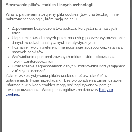
Stosowanie plików cookies i innych technologii
Wraz z partnerami stosujemy pliki cookies (tzw. ciasteczka) i inne
pokrewne technologie, które mają na celu:
Poranna rozmowa w RMF FM
Zapewnienie bezpieczeństwa podczas korzystania z naszych
Gościem Marcin Mastalerek
stron
Ulepszenie świadczonych przez nas usług poprzez wykorzystanie
danych w celach analitycznych i statystycznych
Poznanie Twoich preferencji na podstawie sposobu korzystania z
naszych serwisów
NAJPOPULARNIEJSZE
Wyświetlanie spersonalizowanych reklam, które odpowiadają
Twoim zainteresowaniom
Gromadzenie zagregowanych danych użytkownika korzystającego
z różnych urządzeń
Niedziela, 2 sierpnia 2026 (16:32)
Zakres wykorzystywania plików cookies możesz określić w
Gdzie żyje się najlepiej? Oto raj dla emigrantów
ustawieniach Twojej przeglądarki. Bez wprowadzenia zmian ustawień,
informacje w plikach cookies mogą być zapisywane w pamięci
Twojego urządzenia. Więcej szczegółów znajdziesz w
Polityce
cookies
.
Sobota, 1 sierpnia 2026 (15:39)
Sumy opanowały jezioro Garda. Włosi przygotowali
100 tys. euro dla tych, którzy je złowią
Niedziela, 2 sierpnia 2026 (05:13)