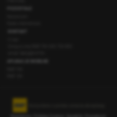
Patronaty
POZOSTAŁE
Newsroom
Radio internetowe
KONTAKT
O nas
Gorąca Linia RMF FM: 600 700 800
email: fakty@rmf.fm
APLIKACJE MOBILNE
RMF FM
RMF ON
Korzystanie z portalu oznacza akceptację
Regulaminu
.
Polityka Cookies
.
SpeakUp
.
Prywatność
.