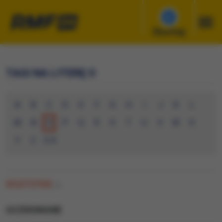
Słuchaj
TAGI NA LITERĘ O
A
B
C
D
E
F
G
H
I
J
K
L
M
N
O
P
Q
R
S
T
U
V
W
X
Y
Z
0-9
WSZYSTKIE
(0)
OCZEKIWANIE