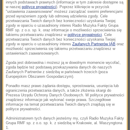
domów bez prądu
innych podstawach prawnych (informacje w tym zakresie dostępne są
w naszej
polityce prywatności
). Poprzez kliknięcie w przycisk
"ustawienia zaawansowane" możesz zarządzać swoimi preferencjami
14:32
przed wyrażeniem zgody lub odmową udzielenia zgody. Cele
Barcelona rezygnuje z meczu. W tle napięcia
przetwarzania Twoich danych bez konieczności uzyskania Twojej
zgody w oparciu o uzasadniony interes Radio Muzyka Fakty Grupa
migracyjne
RMF sp. z o.o. sp. k. oraz informacje o możliwości sprzeciwienia się
takiemu przetwarzaniu znajdziesz w
polityce prywatności
. Cele
przetwarzania Twoich danych bez konieczności uzyskania Twojej
14:19
zgody w oparciu o uzasadniony interes
Zaufanych Partnerów IAB
oraz
TISZA zdecydowała. Jest kandydat na
możliwość sprzeciwienia się takiemu przetwarzaniu znajdziesz w
prezydenta Węgier
ustawieniach zaawansowanych.
Zgoda jest dobrowolna i możesz ją w dowolnym momencie wycofać,
13:50
zgoda będzie też podstawą przekazywania danych do naszych
Wyzywał Ukraińców w Krakowie. Sam zgłosił
Zaufanych Partnerów z siedzibą w państwach trzecich (poza
Europejskim Obszarem Gospodarczym).
się na policję
Ponadto masz prawo żądania dostępu, sprostowania, usunięcia lub
ograniczenia przetwarzania danych, a także złożenia skargi do
13:47
Prezesa Urzędu Ochrony Danych Osobowych. W polityce prywatności
Czekaliśmy na to aż 27 lat. 12 sierpnia 2026
znajdziesz informacje jak wykonać swoje prawa. Szczegółowe
informacje na temat przetwarzania Twoich danych znajdują się w
roku przejdzie do historii
polityce prywatności.
13:37
Administratorem tych danych jesteśmy my, czyli Radio Muzyka Fakty
Grupa RMF sp. z o.o. sp. k. z siedzibą w Krakowie, al. Waszyngtona
Burze i upały wracają do Polski. IMGW
1.