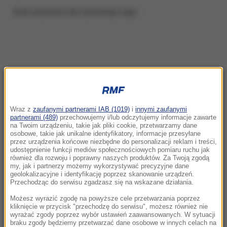
Brak artykułów dla wybranego tagu.
NAJNOWSZE
Wraz z
zaufanymi partnerami IAB (1019)
i
innymi zaufanymi
15:08
partnerami (489)
przechowujemy i/lub odczytujemy informacje zawarte
Bilans strzelaniny rośnie. 12-latka nie
na Twoim urządzeniu, takie jak pliki cookie, przetwarzamy dane
osobowe, takie jak unikalne identyfikatory, informacje przesyłane
przeżyła ataku w szkole
przez urządzenia końcowe niezbędne do personalizacji reklam i treści,
udostępnienie funkcji mediów społecznościowych pomiaru ruchu jak
również dla rozwoju i poprawny naszych produktów. Za Twoją zgodą
14:58
my, jak i partnerzy możemy wykorzystywać precyzyjne dane
Atak z użyciem noża na 16-latka. Zatrzymano
geolokalizacyjne i identyfikację poprzez skanowanie urządzeń.
dwóch nastolatków
Przechodząc do serwisu zgadzasz się na wskazane działania.
Możesz wyrazić zgodę na powyższe cele przetwarzania poprzez
14:50
kliknięcie w przycisk "przechodzę do serwisu", możesz również nie
wyrażać zgody poprzez wybór ustawień zaawansowanych. W sytuacji
Tajfun Delfin uderzył w Japonię. Tysiące
braku zgody będziemy przetwarzać dane osobowe w innych celach na