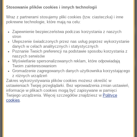
ostrzega przed gorącym początkiem
Stosowanie plików cookies i innych technologii
tygodnia
Wraz z partnerami stosujemy pliki cookies (tzw. ciasteczka) i inne
pokrewne technologie, które mają na celu:
Zapewnienie bezpieczeństwa podczas korzystania z naszych
stron
Poranna rozmowa w RMF FM
Ulepszenie świadczonych przez nas usług poprzez wykorzystanie
danych w celach analitycznych i statystycznych
Gościem Marcin Mastalerek
Poznanie Twoich preferencji na podstawie sposobu korzystania z
naszych serwisów
Wyświetlanie spersonalizowanych reklam, które odpowiadają
Twoim zainteresowaniom
Gromadzenie zagregowanych danych użytkownika korzystającego
NAJPOPULARNIEJSZE
z różnych urządzeń
Zakres wykorzystywania plików cookies możesz określić w
ustawieniach Twojej przeglądarki. Bez wprowadzenia zmian ustawień,
informacje w plikach cookies mogą być zapisywane w pamięci
Sobota, 1 sierpnia 2026 (15:39)
Twojego urządzenia. Więcej szczegółów znajdziesz w
Polityce
Sumy opanowały jezioro Garda. Włosi przygotowali
cookies
.
100 tys. euro dla tych, którzy je złowią
Niedziela, 2 sierpnia 2026 (16:32)
Gdzie żyje się najlepiej? Oto raj dla emigrantów