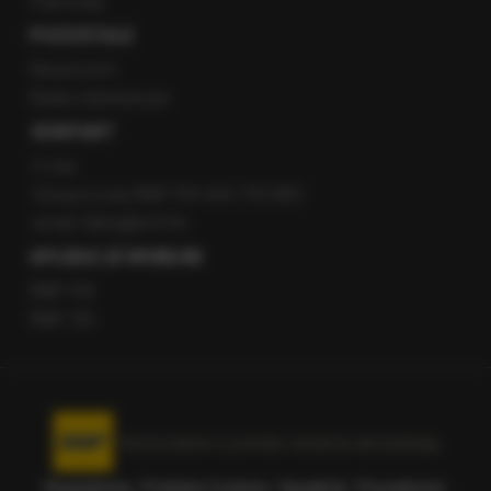
Patronaty
POZOSTAŁE
Newsroom
Radio internetowe
KONTAKT
O nas
Gorąca Linia RMF FM: 600 700 800
email: fakty@rmf.fm
APLIKACJE MOBILNE
RMF FM
RMF ON
Korzystanie z portalu oznacza akceptację
Regulaminu
.
Polityka Cookies
.
SpeakUp
.
Prywatność
.