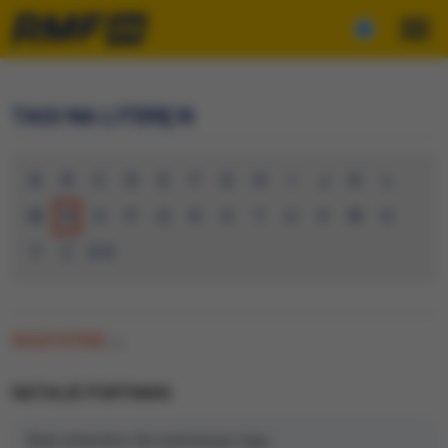
TAGI NA LITERĘ N
A
B
C
D
E
F
G
H
I
J
K
L
M
N
O
P
Q
R
S
T
U
V
W
X
Y
Z
0-9
WSZYSTKIE
(0)
NATALIE PORTMAN
Brak artykułów dla wybranego tagu.