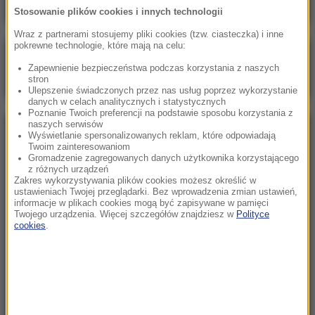
Stosowanie plików cookies i innych technologii
Wraz z partnerami stosujemy pliki cookies (tzw. ciasteczka) i inne
pokrewne technologie, które mają na celu:
Poranna rozmowa w RMF FM
Zapewnienie bezpieczeństwa podczas korzystania z naszych
Gościem Marcin Mastalerek
stron
Ulepszenie świadczonych przez nas usług poprzez wykorzystanie
danych w celach analitycznych i statystycznych
Poznanie Twoich preferencji na podstawie sposobu korzystania z
naszych serwisów
NAJPOPULARNIEJSZE
Wyświetlanie spersonalizowanych reklam, które odpowiadają
Twoim zainteresowaniom
Gromadzenie zagregowanych danych użytkownika korzystającego
z różnych urządzeń
Niedziela, 2 sierpnia 2026 (16:32)
Zakres wykorzystywania plików cookies możesz określić w
Gdzie żyje się najlepiej? Oto raj dla emigrantów
ustawieniach Twojej przeglądarki. Bez wprowadzenia zmian ustawień,
informacje w plikach cookies mogą być zapisywane w pamięci
Twojego urządzenia. Więcej szczegółów znajdziesz w
Polityce
cookies
.
Sobota, 1 sierpnia 2026 (15:39)
Sumy opanowały jezioro Garda. Włosi przygotowali
100 tys. euro dla tych, którzy je złowią
Niedziela, 2 sierpnia 2026 (05:13)