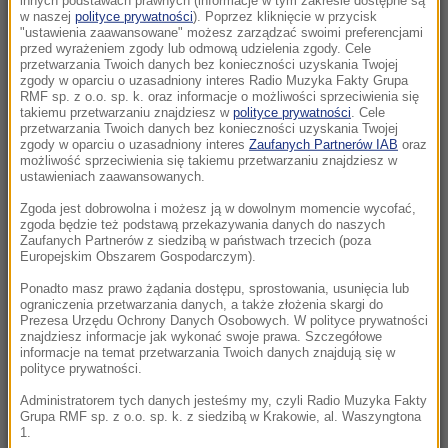
innych podstawach prawnych (informacje w tym zakresie dostępne są
22:17
w naszej
polityce prywatności
). Poprzez kliknięcie w przycisk
"ustawienia zaawansowane" możesz zarządzać swoimi preferencjami
GKS Katowice w nieciekawej sytuacji przed
przed wyrażeniem zgody lub odmową udzielenia zgody. Cele
rewanżem z Izraelczykami
przetwarzania Twoich danych bez konieczności uzyskania Twojej
zgody w oparciu o uzasadniony interes Radio Muzyka Fakty Grupa
RMF sp. z o.o. sp. k. oraz informacje o możliwości sprzeciwienia się
21:42
takiemu przetwarzaniu znajdziesz w
polityce prywatności
. Cele
Raków bezbramkowo remisuje. Sprawa
przetwarzania Twoich danych bez konieczności uzyskania Twojej
zgody w oparciu o uzasadniony interes
Zaufanych Partnerów IAB
oraz
awansu otwarta
możliwość sprzeciwienia się takiemu przetwarzaniu znajdziesz w
ustawieniach zaawansowanych.
21:37
Zgoda jest dobrowolna i możesz ją w dowolnym momencie wycofać,
Rosja na dalekiej północy ćwiczyła walkę z
zgoda będzie też podstawą przekazywania danych do naszych
NATO
Zaufanych Partnerów z siedzibą w państwach trzecich (poza
Europejskim Obszarem Gospodarczym).
21:15
Ponadto masz prawo żądania dostępu, sprostowania, usunięcia lub
ograniczenia przetwarzania danych, a także złożenia skargi do
Masakra w Jemenie. Huti przeszli do
Prezesa Urzędu Ochrony Danych Osobowych. W polityce prywatności
ofensywy
znajdziesz informacje jak wykonać swoje prawa. Szczegółowe
informacje na temat przetwarzania Twoich danych znajdują się w
polityce prywatności.
21:14
Tam jeszcze nie był. Zełenski odwiedzi
Administratorem tych danych jesteśmy my, czyli Radio Muzyka Fakty
Grupa RMF sp. z o.o. sp. k. z siedzibą w Krakowie, al. Waszyngtona
partnera Rosji
1.