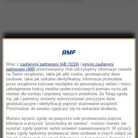
NAJNOWSZE
23:57
Wraz z
zaufanymi partnerami IAB (1019)
i
innymi zaufanymi
Były żołnierz USA przechodzi piekło w Rosji.
partnerami (489)
przechowujemy i/lub odczytujemy informacje zawarte
Waszyngton naciska na Moskwę
na Twoim urządzeniu, takie jak pliki cookie, przetwarzamy dane
osobowe, takie jak unikalne identyfikatory, informacje przesyłane
przez urządzenia końcowe niezbędne do personalizacji reklam i treści,
23:18
udostępnienie funkcji mediów społecznościowych pomiaru ruchu jak
„To był dobry dzień”. Iga Świątek awansowała
również dla rozwoju i poprawny naszych produktów. Za Twoją zgodą
my, jak i partnerzy możemy wykorzystywać precyzyjne dane
do kolejnej rundy w Toronto
geolokalizacyjne i identyfikację poprzez skanowanie urządzeń.
Przechodząc do serwisu zgadzasz się na wskazane działania.
23:08
Możesz wyrazić zgodę na powyższe cele przetwarzania poprzez
„Są już pewne postępy”. Donald Trump mówił
kliknięcie w przycisk "przechodzę do serwisu", możesz również nie
wyrażać zgody poprzez wybór ustawień zaawansowanych. W sytuacji
o wojnie w Ukrainie
braku zgody będziemy przetwarzać dane osobowe w innych celach na