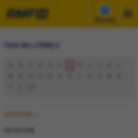
Słuchaj
TAGI NA LITERĘ G
A
B
C
D
E
F
G
H
I
J
K
L
M
N
O
P
Q
R
S
T
U
V
W
X
Y
Z
0-9
WSZYSTKIE
(0)
GUY RITCHIE