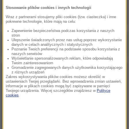
Tragedia w największej kopalni złota w
Stosowanie plików cookies i innych technologii
Egipcie
Wraz z partnerami stosujemy pliki cookies (tzw. ciasteczka) i inne
pokrewne technologie, które mają na celu:
Zapewnienie bezpieczeństwa podczas korzystania z naszych
stron
Poranna rozmowa w RMF FM
Ulepszenie świadczonych przez nas usług poprzez wykorzystanie
danych w celach analitycznych i statystycznych
Gościem Katarzyna Pełczyńska-Nałęcz
Poznanie Twoich preferencji na podstawie sposobu korzystania z
naszych serwisów
Wyświetlanie spersonalizowanych reklam, które odpowiadają
Twoim zainteresowaniom
Gromadzenie zagregowanych danych użytkownika korzystającego
NAJPOPULARNIEJSZE
z różnych urządzeń
Zakres wykorzystywania plików cookies możesz określić w
ustawieniach Twojej przeglądarki. Bez wprowadzenia zmian ustawień,
informacje w plikach cookies mogą być zapisywane w pamięci
Sobota, 8 sierpnia 2026 (11:47)
Twojego urządzenia. Więcej szczegółów znajdziesz w
Polityce
Czekaliśmy na to aż 27 lat. 12 sierpnia 2026 roku
cookies
.
przejdzie do historii
Sroda, 5 sierpnia 2026 (09:33)
Pracowali w polu, gdy nadeszła burza. Nie żyje 14