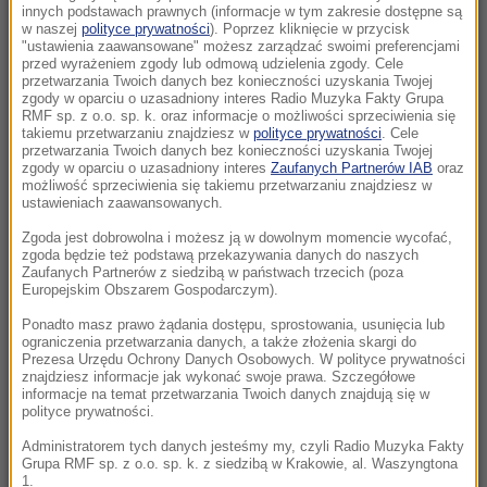
kryzysową? Praktyczny poradnik
innych podstawach prawnych (informacje w tym zakresie dostępne są
w naszej
polityce prywatności
). Poprzez kliknięcie w przycisk
"ustawienia zaawansowane" możesz zarządzać swoimi preferencjami
06:41
przed wyrażeniem zgody lub odmową udzielenia zgody. Cele
Błysnął w 94. minucie. Lewandowski z bramką,
przetwarzania Twoich danych bez konieczności uzyskania Twojej
zgody w oparciu o uzasadniony interes Radio Muzyka Fakty Grupa
Chicago Fire odrobił straty
RMF sp. z o.o. sp. k. oraz informacje o możliwości sprzeciwienia się
takiemu przetwarzaniu znajdziesz w
polityce prywatności
. Cele
06:40
przetwarzania Twoich danych bez konieczności uzyskania Twojej
zgody w oparciu o uzasadniony interes
Zaufanych Partnerów IAB
oraz
Polacy ocenili współpracę Tuska i
możliwość sprzeciwienia się takiemu przetwarzaniu znajdziesz w
Nawrockiego. Ponad połowa mówi o
ustawieniach zaawansowanych.
zagrożeniu
Zgoda jest dobrowolna i możesz ją w dowolnym momencie wycofać,
zgoda będzie też podstawą przekazywania danych do naszych
06:33
Zaufanych Partnerów z siedzibą w państwach trzecich (poza
Europejskim Obszarem Gospodarczym).
Waldemar Żurek: Ogrywamy prezydenta
metodami zgodnymi z prawem
Ponadto masz prawo żądania dostępu, sprostowania, usunięcia lub
ograniczenia przetwarzania danych, a także złożenia skargi do
Prezesa Urzędu Ochrony Danych Osobowych. W polityce prywatności
06:23
znajdziesz informacje jak wykonać swoje prawa. Szczegółowe
Naturalny trik na piękny zapach w domu. Ten
informacje na temat przetwarzania Twoich danych znajdują się w
polityce prywatności.
duet zrobił furorę w sieci
Administratorem tych danych jesteśmy my, czyli Radio Muzyka Fakty
Grupa RMF sp. z o.o. sp. k. z siedzibą w Krakowie, al. Waszyngtona
06:17
1.