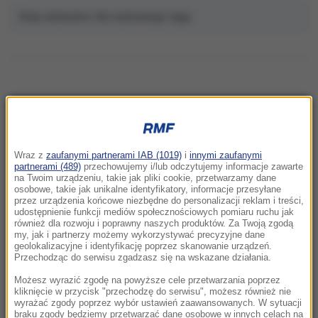
Brak artykułów dla wybranego tagu.
NAJNOWSZE
Wraz z
zaufanymi partnerami IAB (1019)
i
innymi zaufanymi
07:14
partnerami (489)
przechowujemy i/lub odczytujemy informacje zawarte
Cyberataki na ponad 1600 firm z 57 krajów.
na Twoim urządzeniu, takie jak pliki cookie, przetwarzamy dane
osobowe, takie jak unikalne identyfikatory, informacje przesyłane
Hakerzy na usługach Korei Północnej
przez urządzenia końcowe niezbędne do personalizacji reklam i treści,
udostępnienie funkcji mediów społecznościowych pomiaru ruchu jak
07:03
również dla rozwoju i poprawny naszych produktów. Za Twoją zgodą
my, jak i partnerzy możemy wykorzystywać precyzyjne dane
Nowosybirsk bije rekord świata w szybkości
geolokalizacyjne i identyfikację poprzez skanowanie urządzeń.
remontów. Nie zgadniesz, dlaczego
Przechodząc do serwisu zgadzasz się na wskazane działania.
Możesz wyrazić zgodę na powyższe cele przetwarzania poprzez
06:55
kliknięcie w przycisk "przechodzę do serwisu", możesz również nie
Jak przygotować dom i rodzinę na sytuację
wyrażać zgody poprzez wybór ustawień zaawansowanych. W sytuacji
braku zgody będziemy przetwarzać dane osobowe w innych celach na