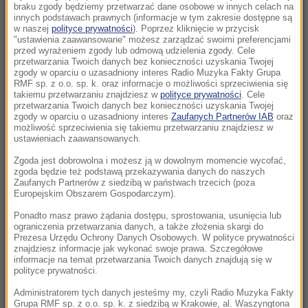
braku zgody będziemy przetwarzać dane osobowe w innych celach na
18:26
innych podstawach prawnych (informacje w tym zakresie dostępne są
„Potrzebujemy skoku rozwojowego”.
w naszej
polityce prywatności
). Poprzez kliknięcie w przycisk
Drewnicki z PiS zaczął zbierać podpisy
"ustawienia zaawansowane" możesz zarządzać swoimi preferencjami
przed wyrażeniem zgody lub odmową udzielenia zgody. Cele
Krakowian
przetwarzania Twoich danych bez konieczności uzyskania Twojej
zgody w oparciu o uzasadniony interes Radio Muzyka Fakty Grupa
RMF sp. z o.o. sp. k. oraz informacje o możliwości sprzeciwienia się
18:11
takiemu przetwarzaniu znajdziesz w
polityce prywatności
. Cele
Blisko sto osób ewakuowano z hotelu w
przetwarzania Twoich danych bez konieczności uzyskania Twojej
zgody w oparciu o uzasadniony interes
Zaufanych Partnerów IAB
oraz
Olsztynie. Zawaliła się ściana budynku
możliwość sprzeciwienia się takiemu przetwarzaniu znajdziesz w
ustawieniach zaawansowanych.
18:00
Zgoda jest dobrowolna i możesz ją w dowolnym momencie wycofać,
Dwoje dzieci topiło się w zbiorniku
zgoda będzie też podstawą przekazywania danych do naszych
przeciwpożarowym
Zaufanych Partnerów z siedzibą w państwach trzecich (poza
Europejskim Obszarem Gospodarczym).
17:32
Ponadto masz prawo żądania dostępu, sprostowania, usunięcia lub
Pożar nad jeziorem Garda. Ewakuacja,
ograniczenia przetwarzania danych, a także złożenia skargi do
Prezesa Urzędu Ochrony Danych Osobowych. W polityce prywatności
"przerażające sceny”
znajdziesz informacje jak wykonać swoje prawa. Szczegółowe
informacje na temat przetwarzania Twoich danych znajdują się w
polityce prywatności.
17:31
Ognisko gruźlicy w warszawskiej placówce.
Administratorem tych danych jesteśmy my, czyli Radio Muzyka Fakty
Dzieci objęte diagnostyką
Grupa RMF sp. z o.o. sp. k. z siedzibą w Krakowie, al. Waszyngtona