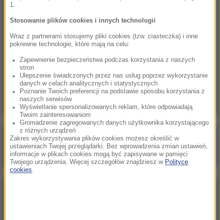
1.
17:17
Stosowanie plików cookies i innych technologii
Dunaj wysycha i odsłania nazistowskie wraki.
Wraz z partnerami stosujemy pliki cookies (tzw. ciasteczka) i inne
W środku wciąż jest amunicja
pokrewne technologie, które mają na celu:
Zapewnienie bezpieczeństwa podczas korzystania z naszych
17:09
stron
Protest przeciw fasiągom do Morskiego Oka.
Ulepszenie świadczonych przez nas usług poprzez wykorzystanie
danych w celach analitycznych i statystycznych
Wozacy odpierają zarzuty
Poznanie Twoich preferencji na podstawie sposobu korzystania z
naszych serwisów
Wyświetlanie spersonalizowanych reklam, które odpowiadają
Twoim zainteresowaniom
Gromadzenie zagregowanych danych użytkownika korzystającego
z różnych urządzeń
Poranna rozmowa w RMF FM
Zakres wykorzystywania plików cookies możesz określić w
ustawieniach Twojej przeglądarki. Bez wprowadzenia zmian ustawień,
Gościem Marcin Mastalerek
informacje w plikach cookies mogą być zapisywane w pamięci
Twojego urządzenia. Więcej szczegółów znajdziesz w
Polityce
cookies
.
NAJPOPULARNIEJSZE
Niedziela, 2 sierpnia 2026 (16:32)