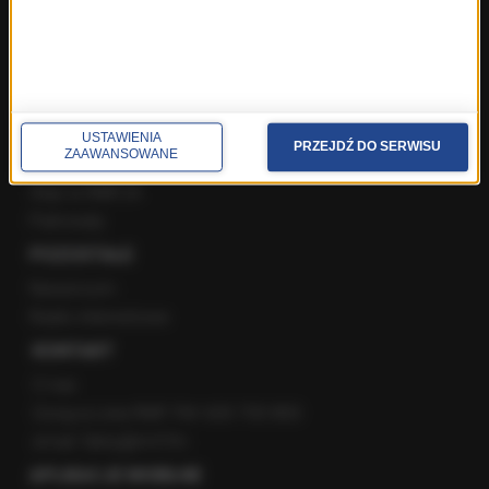
Instagram
YouTube
Kanały RSS
POLECANE
USTAWIENIA
PRZEJDŹ DO SERWISU
ZAAWANSOWANE
Gorąca Linia RMF FM
Staż w RMF24
Patronaty
POZOSTAŁE
Newsroom
Radio internetowe
KONTAKT
O nas
Gorąca Linia RMF FM: 600 700 800
email: fakty@rmf.fm
APLIKACJE MOBILNE