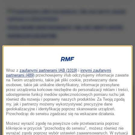
PRZEŁOMOWE ODKRYCIE BADACZY. TAKI JEST UKRYTY SKUTEK
NADWAGI W DZIECIŃSTWIE
WCZORAJ, 7 SIERPNIA (11:22)
NADWAGA
Wraz z
zaufanymi partnerami IAB (1019)
i
innymi zaufanymi
partnerami (489)
przechowujemy i/lub odczytujemy informacje zawarte
na Twoim urządzeniu, takie jak pliki cookie, przetwarzamy dane
osobowe, takie jak unikalne identyfikatory, informacje przesyłane
przez urządzenia końcowe niezbędne do personalizacji reklam i treści,
udostępnienie funkcji mediów społecznościowych pomiaru ruchu jak
NAJNOWSZE
również dla rozwoju i poprawny naszych produktów. Za Twoją zgodą
my, jak i partnerzy możemy wykorzystywać precyzyjne dane
geolokalizacyjne i identyfikację poprzez skanowanie urządzeń.
19:10
Przechodząc do serwisu zgadzasz się na wskazane działania.
Opublikowano ranking europejskich służb
Możesz wyrazić zgodę na powyższe cele przetwarzania poprzez
wywiadowczych. Polska w top 10
kliknięcie w przycisk "przechodzę do serwisu", możesz również nie
wyrażać zgody poprzez wybór ustawień zaawansowanych. W sytuacji