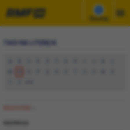
Słuchaj
TAGI NA LITERĘ N
A
B
C
D
E
F
G
H
I
J
K
L
M
N
O
P
Q
R
S
T
U
V
W
X
Y
Z
0-9
WSZYSTKIE
(1)
NADWAGA