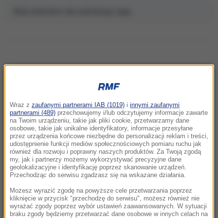
Brak artykułów dla wybranego tagu.
NAJNOWSZE
Wraz z
zaufanymi partnerami IAB (1019)
i
innymi zaufanymi
22:32
partnerami (489)
przechowujemy i/lub odczytujemy informacje zawarte
Hiszpania i Włochy na kursie kolizyjnym.
na Twoim urządzeniu, takie jak pliki cookie, przetwarzamy dane
osobowe, takie jak unikalne identyfikatory, informacje przesyłane
Spór o kontrole graniczne
przez urządzenia końcowe niezbędne do personalizacji reklam i treści,
udostępnienie funkcji mediów społecznościowych pomiaru ruchu jak
również dla rozwoju i poprawny naszych produktów. Za Twoją zgodą
21:41
my, jak i partnerzy możemy wykorzystywać precyzyjne dane
Alarm w Niemczech. Niezidentyfikowane
geolokalizacyjne i identyfikację poprzez skanowanie urządzeń.
drony przeleciały nad „stocznią Patriotów”
Przechodząc do serwisu zgadzasz się na wskazane działania.
Możesz wyrazić zgodę na powyższe cele przetwarzania poprzez
21:38
kliknięcie w przycisk "przechodzę do serwisu", możesz również nie
wyrażać zgody poprzez wybór ustawień zaawansowanych. W sytuacji
Pizza, słoneczna pogoda, Mateusz
braku zgody będziemy przetwarzać dane osobowe w innych celach na