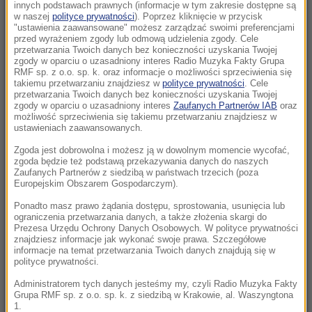
Morawiecki. Były premier spotkał się z
innych podstawach prawnych (informacje w tym zakresie dostępne są
w naszej
polityce prywatności
). Poprzez kliknięcie w przycisk
mieszkańcami Jagodna
"ustawienia zaawansowane" możesz zarządzać swoimi preferencjami
przed wyrażeniem zgody lub odmową udzielenia zgody. Cele
21:11
przetwarzania Twoich danych bez konieczności uzyskania Twojej
zgody w oparciu o uzasadniony interes Radio Muzyka Fakty Grupa
Senat USA przyjął ustawę o „piekielnych”
RMF sp. z o.o. sp. k. oraz informacje o możliwości sprzeciwienia się
sankcjach Grahama na Rosję i Iran
takiemu przetwarzaniu znajdziesz w
polityce prywatności
. Cele
przetwarzania Twoich danych bez konieczności uzyskania Twojej
zgody w oparciu o uzasadniony interes
Zaufanych Partnerów IAB
oraz
21:05
możliwość sprzeciwienia się takiemu przetwarzaniu znajdziesz w
Atak na nastolatka w Kamiennej Górze. Nowe
ustawieniach zaawansowanych.
informacje
Zgoda jest dobrowolna i możesz ją w dowolnym momencie wycofać,
zgoda będzie też podstawą przekazywania danych do naszych
Zaufanych Partnerów z siedzibą w państwach trzecich (poza
20:53
Europejskim Obszarem Gospodarczym).
Chciał dotrzeć do Ceuty na paralotni. Wpadł
do morza
Ponadto masz prawo żądania dostępu, sprostowania, usunięcia lub
ograniczenia przetwarzania danych, a także złożenia skargi do
Prezesa Urzędu Ochrony Danych Osobowych. W polityce prywatności
20:50
znajdziesz informacje jak wykonać swoje prawa. Szczegółowe
informacje na temat przetwarzania Twoich danych znajdują się w
Wyścig o Kraków nabiera tempa. Oto wyniki
polityce prywatności.
nowego sondażu
Administratorem tych danych jesteśmy my, czyli Radio Muzyka Fakty
Grupa RMF sp. z o.o. sp. k. z siedzibą w Krakowie, al. Waszyngtona
20:37
1.