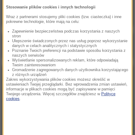
Skala nieprawidłowości na SOR-ach poraża.
Stosowanie plików cookies i innych technologii
Milionowe wypłaty, ponad stugodzinne dyżury
Wraz z partnerami stosujemy pliki cookies (tzw. ciasteczka) i inne
pokrewne technologie, które mają na celu:
Zapewnienie bezpieczeństwa podczas korzystania z naszych
stron
Poranna rozmowa w RMF FM
Ulepszenie świadczonych przez nas usług poprzez wykorzystanie
danych w celach analitycznych i statystycznych
Gościem Marcin Mastalerek
Poznanie Twoich preferencji na podstawie sposobu korzystania z
naszych serwisów
Wyświetlanie spersonalizowanych reklam, które odpowiadają
Twoim zainteresowaniom
Gromadzenie zagregowanych danych użytkownika korzystającego
NAJPOPULARNIEJSZE
z różnych urządzeń
Zakres wykorzystywania plików cookies możesz określić w
ustawieniach Twojej przeglądarki. Bez wprowadzenia zmian ustawień,
informacje w plikach cookies mogą być zapisywane w pamięci
Niedziela, 2 sierpnia 2026 (16:32)
Twojego urządzenia. Więcej szczegółów znajdziesz w
Polityce
Gdzie żyje się najlepiej? Oto raj dla emigrantów
cookies
.
Sobota, 1 sierpnia 2026 (15:39)
Sumy opanowały jezioro Garda. Włosi przygotowali
100 tys. euro dla tych, którzy je złowią