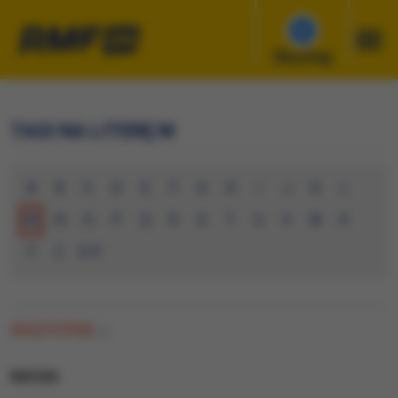
Słuchaj
TAGI NA LITERĘ M
A
B
C
D
E
F
G
H
I
J
K
L
M
N
O
P
Q
R
S
T
U
V
W
X
Y
Z
0-9
WSZYSTKIE
(0)
MAGIA