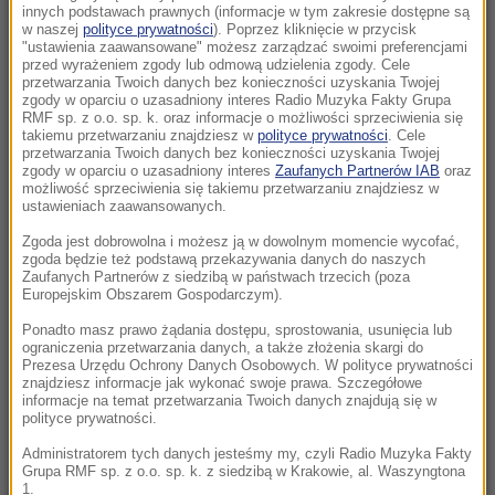
wody”. Dziś to miejsce umiera
innych podstawach prawnych (informacje w tym zakresie dostępne są
w naszej
polityce prywatności
). Poprzez kliknięcie w przycisk
"ustawienia zaawansowane" możesz zarządzać swoimi preferencjami
08:57
przed wyrażeniem zgody lub odmową udzielenia zgody. Cele
Znaleźli kluczyki, gdy rodzice spali. 6-latek
przetwarzania Twoich danych bez konieczności uzyskania Twojej
zgody w oparciu o uzasadniony interes Radio Muzyka Fakty Grupa
wsiadł do auta i potrącił byłą miss
RMF sp. z o.o. sp. k. oraz informacje o możliwości sprzeciwienia się
takiemu przetwarzaniu znajdziesz w
polityce prywatności
. Cele
08:53
przetwarzania Twoich danych bez konieczności uzyskania Twojej
zgody w oparciu o uzasadniony interes
Zaufanych Partnerów IAB
oraz
Rosyjskie rakiety uderzyły w Charków i
możliwość sprzeciwienia się takiemu przetwarzaniu znajdziesz w
Odessę. Są ofiary i wielu rannych
ustawieniach zaawansowanych.
Zgoda jest dobrowolna i możesz ją w dowolnym momencie wycofać,
08:28
zgoda będzie też podstawą przekazywania danych do naszych
Iran stawia warunki. Cieśnina Ormuz
Zaufanych Partnerów z siedzibą w państwach trzecich (poza
Europejskim Obszarem Gospodarczym).
zamknięta dopóki USA „nie skorygują swojego
postępowania”
Ponadto masz prawo żądania dostępu, sprostowania, usunięcia lub
ograniczenia przetwarzania danych, a także złożenia skargi do
Prezesa Urzędu Ochrony Danych Osobowych. W polityce prywatności
07:58
znajdziesz informacje jak wykonać swoje prawa. Szczegółowe
Europa ogrzewa się najszybciej na świecie.
informacje na temat przetwarzania Twoich danych znajdują się w
polityce prywatności.
Ekspert: „Zmiana klimatu zmieniła nasze
standardy”
Administratorem tych danych jesteśmy my, czyli Radio Muzyka Fakty
Grupa RMF sp. z o.o. sp. k. z siedzibą w Krakowie, al. Waszyngtona
1.