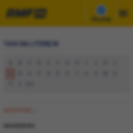
Słuchaj
TAGI NA LITERĘ M
A
B
C
D
E
F
G
H
I
J
K
L
M
N
O
P
Q
R
S
T
U
V
W
X
Y
Z
0-9
WSZYSTKIE
(0)
MAGDEBURG