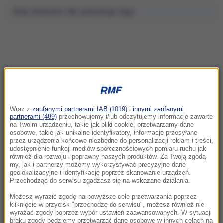
Brak artykułów dla wybranego tagu.
NAJNOWSZE
Wraz z
zaufanymi partnerami IAB (1019)
i
innymi zaufanymi
09:50
partnerami (489)
przechowujemy i/lub odczytujemy informacje zawarte
Setki psów uratowanych z pseudohodowli.
na Twoim urządzeniu, takie jak pliki cookie, przetwarzamy dane
osobowe, takie jak unikalne identyfikatory, informacje przesyłane
Właściciel „fabryki szczeniąt” aresztowany
przez urządzenia końcowe niezbędne do personalizacji reklam i treści,
udostępnienie funkcji mediów społecznościowych pomiaru ruchu jak
09:18
również dla rozwoju i poprawny naszych produktów. Za Twoją zgodą
my, jak i partnerzy możemy wykorzystywać precyzyjne dane
Płatne parkowanie w kolejnych częściach
geolokalizacyjne i identyfikację poprzez skanowanie urządzeń.
miasta. Kraków powiększa strefę
Przechodząc do serwisu zgadzasz się na wskazane działania.
Możesz wyrazić zgodę na powyższe cele przetwarzania poprzez
09:02
kliknięcie w przycisk "przechodzę do serwisu", możesz również nie
„Musiałem odsuwać koralowce, by wejść do
wyrażać zgody poprzez wybór ustawień zaawansowanych. W sytuacji
braku zgody będziemy przetwarzać dane osobowe w innych celach na