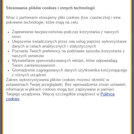
07:55
Stosowanie plików cookies i innych technologii
Brakuje tylko 150 km. Polska bliska osiągnięcia
autostradowego celu
Wraz z partnerami stosujemy pliki cookies (tzw. ciasteczka) i inne
pokrewne technologie, które mają na celu:
Zapewnienie bezpieczeństwa podczas korzystania z naszych
stron
Ulepszenie świadczonych przez nas usług poprzez wykorzystanie
danych w celach analitycznych i statystycznych
Poranna rozmowa w RMF FM
Poznanie Twoich preferencji na podstawie sposobu korzystania z
naszych serwisów
Gościem Marcin Mastalerek
Wyświetlanie spersonalizowanych reklam, które odpowiadają
Twoim zainteresowaniom
Gromadzenie zagregowanych danych użytkownika korzystającego
z różnych urządzeń
Zakres wykorzystywania plików cookies możesz określić w
NAJPOPULARNIEJSZE
ustawieniach Twojej przeglądarki. Bez wprowadzenia zmian ustawień,
informacje w plikach cookies mogą być zapisywane w pamięci
Twojego urządzenia. Więcej szczegółów znajdziesz w
Polityce
Sobota, 8 sierpnia 2026 (11:47)
cookies
.
Czekaliśmy na to aż 27 lat. 12 sierpnia 2026 roku
przejdzie do historii
Niedziela, 2 sierpnia 2026 (16:32)