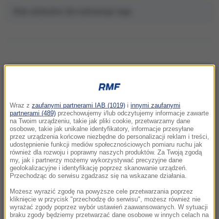
Brak artykułów dla wybranego tagu.
NAJNOWSZE
Wraz z
zaufanymi partnerami IAB (1019)
i
innymi zaufanymi
13:42
partnerami (489)
przechowujemy i/lub odczytujemy informacje zawarte
18-latek stracił prawo jazdy za driftowanie.
na Twoim urządzeniu, takie jak pliki cookie, przetwarzamy dane
osobowe, takie jak unikalne identyfikatory, informacje przesyłane
To efekt nowych przepisów
przez urządzenia końcowe niezbędne do personalizacji reklam i treści,
udostępnienie funkcji mediów społecznościowych pomiaru ruchu jak
również dla rozwoju i poprawny naszych produktów. Za Twoją zgodą
13:38
my, jak i partnerzy możemy wykorzystywać precyzyjne dane
Nadchodzi rewolucja w szczepieniach?
geolokalizacyjne i identyfikację poprzez skanowanie urządzeń.
Zaskakujące wyniki badań naukowców
Przechodząc do serwisu zgadzasz się na wskazane działania.
Możesz wyrazić zgodę na powyższe cele przetwarzania poprzez
13:35
kliknięcie w przycisk "przechodzę do serwisu", możesz również nie
wyrażać zgody poprzez wybór ustawień zaawansowanych. W sytuacji
Wakacje z dzieckiem. Pediatra radzi, na co
braku zgody będziemy przetwarzać dane osobowe w innych celach na