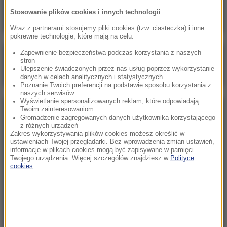
wywiadu. Fabryki pracują pełną parą
Stosowanie plików cookies i innych technologii
Wraz z partnerami stosujemy pliki cookies (tzw. ciasteczka) i inne
pokrewne technologie, które mają na celu:
Zapewnienie bezpieczeństwa podczas korzystania z naszych
Poranna rozmowa w RMF FM
stron
Ulepszenie świadczonych przez nas usług poprzez wykorzystanie
Gościem Katarzyna Pełczyńska-Nałęcz
danych w celach analitycznych i statystycznych
Poznanie Twoich preferencji na podstawie sposobu korzystania z
naszych serwisów
Wyświetlanie spersonalizowanych reklam, które odpowiadają
Twoim zainteresowaniom
NAJPOPULARNIEJSZE
Gromadzenie zagregowanych danych użytkownika korzystającego
z różnych urządzeń
Zakres wykorzystywania plików cookies możesz określić w
Sobota, 8 sierpnia 2026 (11:47)
ustawieniach Twojej przeglądarki. Bez wprowadzenia zmian ustawień,
informacje w plikach cookies mogą być zapisywane w pamięci
Czekaliśmy na to aż 27 lat. 12 sierpnia 2026 roku
Twojego urządzenia. Więcej szczegółów znajdziesz w
Polityce
przejdzie do historii
cookies
.
Sroda, 5 sierpnia 2026 (09:33)
Pracowali w polu, gdy nadeszła burza. Nie żyje 14
osób