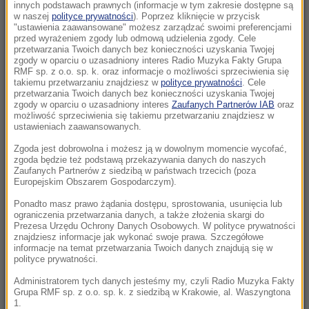
szczególnie uważać
innych podstawach prawnych (informacje w tym zakresie dostępne są
w naszej
polityce prywatności
). Poprzez kliknięcie w przycisk
"ustawienia zaawansowane" możesz zarządzać swoimi preferencjami
13:14
przed wyrażeniem zgody lub odmową udzielenia zgody. Cele
Puma grasuje pod Ciechanowem? Pilny
przetwarzania Twoich danych bez konieczności uzyskania Twojej
zgody w oparciu o uzasadniony interes Radio Muzyka Fakty Grupa
komunikat
RMF sp. z o.o. sp. k. oraz informacje o możliwości sprzeciwienia się
takiemu przetwarzaniu znajdziesz w
polityce prywatności
. Cele
przetwarzania Twoich danych bez konieczności uzyskania Twojej
13:11
zgody w oparciu o uzasadniony interes
Zaufanych Partnerów IAB
oraz
Karambol na S3. Siedem pojazdów zderzyło
możliwość sprzeciwienia się takiemu przetwarzaniu znajdziesz w
się pod Szczecinem
ustawieniach zaawansowanych.
Zgoda jest dobrowolna i możesz ją w dowolnym momencie wycofać,
13:02
zgoda będzie też podstawą przekazywania danych do naszych
Olga Tokarczuk robi furorę na Wyspach.
Zaufanych Partnerów z siedzibą w państwach trzecich (poza
Europejskim Obszarem Gospodarczym).
Książka pisarki trafiła na listę wszech czasów
Ponadto masz prawo żądania dostępu, sprostowania, usunięcia lub
ograniczenia przetwarzania danych, a także złożenia skargi do
12:50
Prezesa Urzędu Ochrony Danych Osobowych. W polityce prywatności
Afera z pieniędzmi dla powodzian. Działaczka
znajdziesz informacje jak wykonać swoje prawa. Szczegółowe
informacje na temat przetwarzania Twoich danych znajdują się w
KO zawieszona
polityce prywatności.
12:46
Administratorem tych danych jesteśmy my, czyli Radio Muzyka Fakty
Grupa RMF sp. z o.o. sp. k. z siedzibą w Krakowie, al. Waszyngtona
Niepokojące doniesienia ukraińskiego
1.