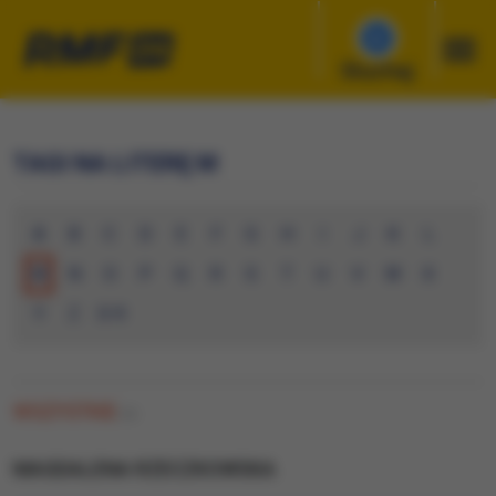
Słuchaj
TAGI NA LITERĘ M
A
B
C
D
E
F
G
H
I
J
K
L
M
N
O
P
Q
R
S
T
U
V
W
X
Y
Z
0-9
WSZYSTKIE
(0)
MAGDALENA RZECZKOWSKA