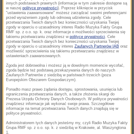
13:16
innych podstawach prawnych (informacje w tym zakresie dostępne są
Zwłoki 40-latki leżały w polu. Są zatrzymani w
w naszej
polityce prywatności
). Poprzez kliknięcie w przycisk
"ustawienia zaawansowane" możesz zarządzać swoimi preferencjami
sprawie makabrycznej zbrodni
przed wyrażeniem zgody lub odmową udzielenia zgody. Cele
przetwarzania Twoich danych bez konieczności uzyskania Twojej
zgody w oparciu o uzasadniony interes Radio Muzyka Fakty Grupa
13:12
RMF sp. z o.o. sp. k. oraz informacje o możliwości sprzeciwienia się
Na Wołyniu odkryto szczątki 55 osób, w tym
takiemu przetwarzaniu znajdziesz w
polityce prywatności
. Cele
przetwarzania Twoich danych bez konieczności uzyskania Twojej
26 dzieci. IPN ujawnia szczegóły
zgody w oparciu o uzasadniony interes
Zaufanych Partnerów IAB
oraz
możliwość sprzeciwienia się takiemu przetwarzaniu znajdziesz w
13:10
ustawieniach zaawansowanych.
Tajny plan rządu Orbana wyszedł na jaw.
Zgoda jest dobrowolna i możesz ją w dowolnym momencie wycofać,
Chcieli wydać fortunę w stolicy Belgii
zgoda będzie też podstawą przekazywania danych do naszych
Zaufanych Partnerów z siedzibą w państwach trzecich (poza
Europejskim Obszarem Gospodarczym).
13:10
Czarnek do wymiany? Kaczyński komentuje
Ponadto masz prawo żądania dostępu, sprostowania, usunięcia lub
ograniczenia przetwarzania danych, a także złożenia skargi do
spekulacje ws. kandydata na premiera
Prezesa Urzędu Ochrony Danych Osobowych. W polityce prywatności
znajdziesz informacje jak wykonać swoje prawa. Szczegółowe
informacje na temat przetwarzania Twoich danych znajdują się w
12:45
polityce prywatności.
Skarb ukryty w glinianym dzbanie. Niezwykłe
znalezisko w lesie
Administratorem tych danych jesteśmy my, czyli Radio Muzyka Fakty
Grupa RMF sp. z o.o. sp. k. z siedzibą w Krakowie, al. Waszyngtona
1.