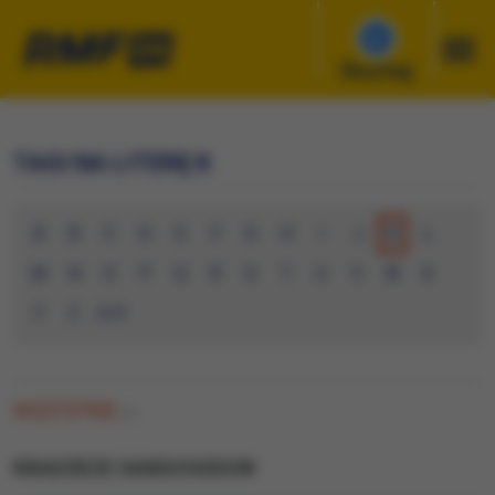
Słuchaj
TAGI NA LITERĘ K
A
B
C
D
E
F
G
H
I
J
K
L
M
N
O
P
Q
R
S
T
U
V
W
X
Y
Z
0-9
WSZYSTKIE
(0)
KRADZIEZE SAMOCHODOW