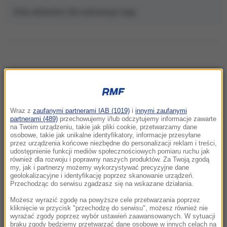
Brak artykułów dla wybranego tagu.
NAJNOWSZE
Wraz z
zaufanymi partnerami IAB (1019)
i
innymi zaufanymi
13:43
partnerami (489)
przechowujemy i/lub odczytujemy informacje zawarte
Tureckie samoloty naruszyły grecką
na Twoim urządzeniu, takie jak pliki cookie, przetwarzamy dane
osobowe, takie jak unikalne identyfikatory, informacje przesyłane
przestrzeń 17 razy. Symulowana bitwa w
przez urządzenia końcowe niezbędne do personalizacji reklam i treści,
powietrzu
udostępnienie funkcji mediów społecznościowych pomiaru ruchu jak
również dla rozwoju i poprawny naszych produktów. Za Twoją zgodą
my, jak i partnerzy możemy wykorzystywać precyzyjne dane
13:37
geolokalizacyjne i identyfikację poprzez skanowanie urządzeń.
Poważne zanieczyszczenie wodociągu.
Przechodząc do serwisu zgadzasz się na wskazane działania.
Większość mieszkańców miasta bez wody
Możesz wyrazić zgodę na powyższe cele przetwarzania poprzez
pitnej
kliknięcie w przycisk "przechodzę do serwisu", możesz również nie
wyrażać zgody poprzez wybór ustawień zaawansowanych. W sytuacji
braku zgody będziemy przetwarzać dane osobowe w innych celach na