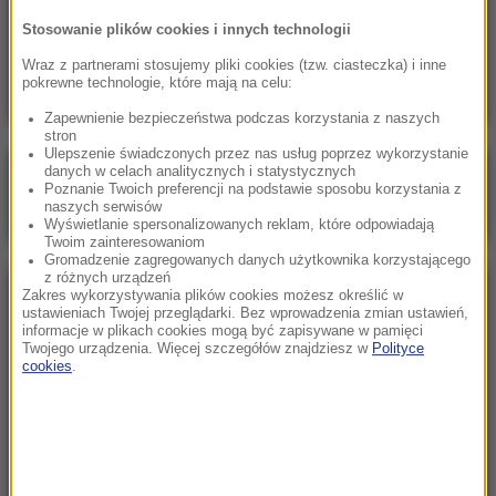
12:45
Stosowanie plików cookies i innych technologii
Pobicie w centrum Warszawy. Policja
komentuje nagranie
Wraz z partnerami stosujemy pliki cookies (tzw. ciasteczka) i inne
pokrewne technologie, które mają na celu:
Zapewnienie bezpieczeństwa podczas korzystania z naszych
stron
Ulepszenie świadczonych przez nas usług poprzez wykorzystanie
danych w celach analitycznych i statystycznych
Poranna rozmowa w RMF FM
Poznanie Twoich preferencji na podstawie sposobu korzystania z
naszych serwisów
Gościem Marcin Mastalerek
Wyświetlanie spersonalizowanych reklam, które odpowiadają
Twoim zainteresowaniom
Gromadzenie zagregowanych danych użytkownika korzystającego
z różnych urządzeń
Zakres wykorzystywania plików cookies możesz określić w
NAJPOPULARNIEJSZE
ustawieniach Twojej przeglądarki. Bez wprowadzenia zmian ustawień,
informacje w plikach cookies mogą być zapisywane w pamięci
Twojego urządzenia. Więcej szczegółów znajdziesz w
Polityce
Niedziela, 2 sierpnia 2026 (16:32)
cookies
.
Gdzie żyje się najlepiej? Oto raj dla emigrantów
Sobota, 1 sierpnia 2026 (15:39)
Sumy opanowały jezioro Garda. Włosi przygotowali