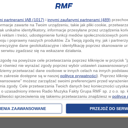
i partnerami IAB (1017)
i
innymi zaufanymi partnerami (489)
przechow
ormacje zawarte na Twoim urządzeniu, takie jak pliki cookie, przetwar
jak unikalne identyfikatory, informacje przesyłane przez urządzenia k
i reklam i treści, udostępnienie funkcji mediów społecznościowych pom
woju i poprawny naszych produktów. Za Twoją zgodą my, jak i partner
recyzyjne dane geolokalizacyjne i identyfikację poprzez skanowanie u
serwisu zgadzasz się na wskazane działania.
zgodę na powyższe cele przetwarzania poprzez kliknięcie w przycisk 
z również nie wyrażać zgody poprzez wybór ustawień zaawansowanych
dziemy przetwarzać dane osobowe w innych celach na innych podsta
ym zakresie dostępne są w naszej
polityce prywatności
). Poprzez kliknię
awansowane" możesz zarządzać swoimi preferencjami przed wyrażenie
ia zgody. Cele przetwarzania Twoich danych bez konieczności uzyska
 o uzasadniony interes Radio Muzyka Fakty Grupa RMF sp. z o.o. sp. k
żliwości sprzeciwienia się takiemu przetwarzaniu znajdziesz w
polityce
nia Twoich danych bez konieczności uzyskania Twojej zgody w oparci
ch Partnerów IAB
oraz możliwość sprzeciwienia się takiemu przetwarza
IENIA ZAAWANSOWANE
PRZEJDŹ DO SERW
aawansowanych.
rowolna i możesz ją w dowolnym momencie wycofać, zgoda będzie też
anych do naszych Zaufanych Partnerów z siedzibą w państwach trzec