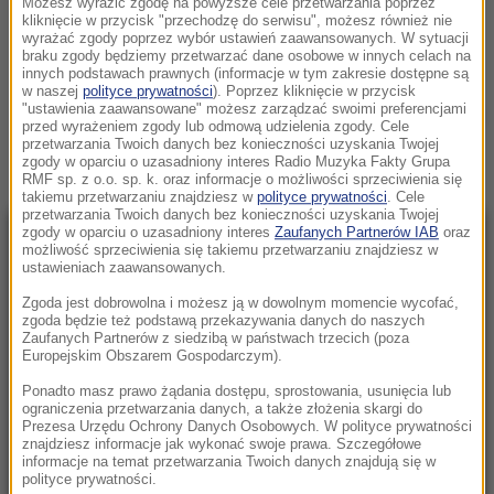
ZAPOWIADA KONTROLE
Możesz wyrazić zgodę na powyższe cele przetwarzania poprzez
kliknięcie w przycisk "przechodzę do serwisu", możesz również nie
PIĄTEK, 9 STYCZNIA (13:25)
wyrażać zgody poprzez wybór ustawień zaawansowanych. W sytuacji
braku zgody będziemy przetwarzać dane osobowe w innych celach na
KONTROLE
innych podstawach prawnych (informacje w tym zakresie dostępne są
w naszej
polityce prywatności
). Poprzez kliknięcie w przycisk
"ustawienia zaawansowane" możesz zarządzać swoimi preferencjami
Zobacz więcej »
przed wyrażeniem zgody lub odmową udzielenia zgody. Cele
przetwarzania Twoich danych bez konieczności uzyskania Twojej
zgody w oparciu o uzasadniony interes Radio Muzyka Fakty Grupa
RMF sp. z o.o. sp. k. oraz informacje o możliwości sprzeciwienia się
takiemu przetwarzaniu znajdziesz w
polityce prywatności
. Cele
przetwarzania Twoich danych bez konieczności uzyskania Twojej
zgody w oparciu o uzasadniony interes
Zaufanych Partnerów IAB
oraz
NAJNOWSZE
możliwość sprzeciwienia się takiemu przetwarzaniu znajdziesz w
ustawieniach zaawansowanych.
Zgoda jest dobrowolna i możesz ją w dowolnym momencie wycofać,
23:57
zgoda będzie też podstawą przekazywania danych do naszych
Były żołnierz USA przechodzi piekło w Rosji.
Zaufanych Partnerów z siedzibą w państwach trzecich (poza
Waszyngton naciska na Moskwę
Europejskim Obszarem Gospodarczym).
Ponadto masz prawo żądania dostępu, sprostowania, usunięcia lub
23:18
ograniczenia przetwarzania danych, a także złożenia skargi do
Prezesa Urzędu Ochrony Danych Osobowych. W polityce prywatności
„To był dobry dzień”. Iga Świątek awansowała
znajdziesz informacje jak wykonać swoje prawa. Szczegółowe
do kolejnej rundy w Toronto
informacje na temat przetwarzania Twoich danych znajdują się w
polityce prywatności.