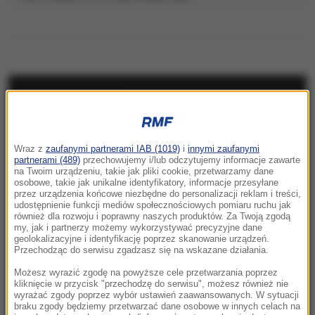
NAJNOWSZE
08:08
Wraz z
zaufanymi partnerami IAB (1019)
i
innymi zaufanymi
Utrudnienia dla turystów pod Tatrami.
partnerami (489)
przechowujemy i/lub odczytujemy informacje zawarte
Kolarze opanują Podhale
na Twoim urządzeniu, takie jak pliki cookie, przetwarzamy dane
osobowe, takie jak unikalne identyfikatory, informacje przesyłane
przez urządzenia końcowe niezbędne do personalizacji reklam i treści,
08:05
udostępnienie funkcji mediów społecznościowych pomiaru ruchu jak
Potencjalnie niebezpieczna. Asteroida
również dla rozwoju i poprawny naszych produktów. Za Twoją zgodą
my, jak i partnerzy możemy wykorzystywać precyzyjne dane
przeleci w pobliżu Ziemi
geolokalizacyjne i identyfikację poprzez skanowanie urządzeń.
Przechodząc do serwisu zgadzasz się na wskazane działania.
08:00
Możesz wyrazić zgodę na powyższe cele przetwarzania poprzez
Uderzenie w zorganizowaną grupę
kliknięcie w przycisk "przechodzę do serwisu", możesz również nie
przestępczą. Akcja służb w pięciu
wyrażać zgody poprzez wybór ustawień zaawansowanych. W sytuacji
braku zgody będziemy przetwarzać dane osobowe w innych celach na
województwach