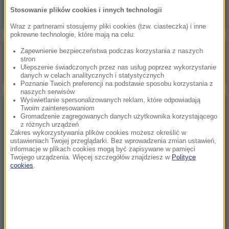
Stosowanie plików cookies i innych technologii
Wraz z partnerami stosujemy pliki cookies (tzw. ciasteczka) i inne
pokrewne technologie, które mają na celu:
Zapewnienie bezpieczeństwa podczas korzystania z naszych
Poranna rozmowa w RMF FM
stron
Ulepszenie świadczonych przez nas usług poprzez wykorzystanie
Gościem Marcin Mastalerek
danych w celach analitycznych i statystycznych
Poznanie Twoich preferencji na podstawie sposobu korzystania z
naszych serwisów
Wyświetlanie spersonalizowanych reklam, które odpowiadają
Twoim zainteresowaniom
NAJPOPULARNIEJSZE
Gromadzenie zagregowanych danych użytkownika korzystającego
z różnych urządzeń
Zakres wykorzystywania plików cookies możesz określić w
Niedziela, 2 sierpnia 2026 (16:32)
ustawieniach Twojej przeglądarki. Bez wprowadzenia zmian ustawień,
informacje w plikach cookies mogą być zapisywane w pamięci
Gdzie żyje się najlepiej? Oto raj dla emigrantów
Twojego urządzenia. Więcej szczegółów znajdziesz w
Polityce
cookies
.
Sobota, 1 sierpnia 2026 (15:39)
Sumy opanowały jezioro Garda. Włosi przygotowali
100 tys. euro dla tych, którzy je złowią