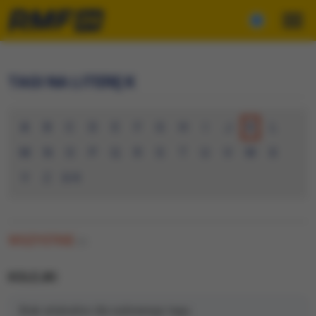
TAGI NA LITERĘ K
A
B
C
D
E
F
G
H
I
J
K
L
M
N
O
P
Q
R
S
T
U
V
W
X
Y
Z
0-9
WSZYSTKIE
(0)
KOLEJKI
Brak artykułów dla wybranego tagu.