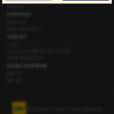
Patronaty
POZOSTAŁE
Newsroom
Radio internetowe
KONTAKT
O nas
Gorąca Linia RMF FM: 600 700 800
email: fakty@rmf.fm
APLIKACJE MOBILNE
RMF FM
RMF ON
Korzystanie z portalu oznacza akceptację