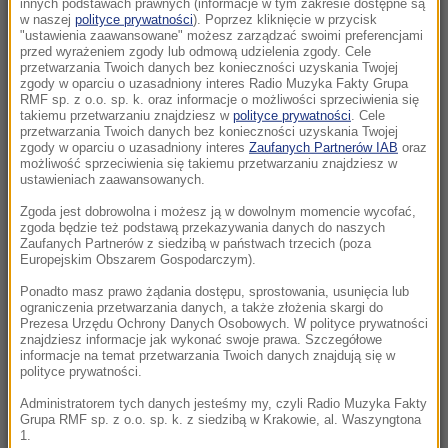
innych podstawach prawnych (informacje w tym zakresie dostępne są
w naszej
polityce prywatności
). Poprzez kliknięcie w przycisk
"ustawienia zaawansowane" możesz zarządzać swoimi preferencjami
07:47
przed wyrażeniem zgody lub odmową udzielenia zgody. Cele
„Nie wiem, czy PiS nie schowa się pod wodę”.
przetwarzania Twoich danych bez konieczności uzyskania Twojej
zgody w oparciu o uzasadniony interes Radio Muzyka Fakty Grupa
Mastalerek o wypchnięciu Morawieckiego
RMF sp. z o.o. sp. k. oraz informacje o możliwości sprzeciwienia się
takiemu przetwarzaniu znajdziesz w
polityce prywatności
. Cele
07:37
przetwarzania Twoich danych bez konieczności uzyskania Twojej
zgody w oparciu o uzasadniony interes
Zaufanych Partnerów IAB
oraz
Nagłe załamanie pogody i cztery łodzie
możliwość sprzeciwienia się takiemu przetwarzaniu znajdziesz w
wywrócone. Ponad 30 osób w wodzie
ustawieniach zaawansowanych.
Zgoda jest dobrowolna i możesz ją w dowolnym momencie wycofać,
07:30
zgoda będzie też podstawą przekazywania danych do naszych
Trump stawia na lojalność. „Darczyńców na
Zaufanych Partnerów z siedzibą w państwach trzecich (poza
Europejskim Obszarem Gospodarczym).
sali operacyjnej jest więcej niż chirurgów”
Ponadto masz prawo żądania dostępu, sprostowania, usunięcia lub
ograniczenia przetwarzania danych, a także złożenia skargi do
07:30
Prezesa Urzędu Ochrony Danych Osobowych. W polityce prywatności
„Odzyskanie fragmentu historii”. Wyjątkowy
znajdziesz informacje jak wykonać swoje prawa. Szczegółowe
znicz znów zapłonął we Wrocławiu
informacje na temat przetwarzania Twoich danych znajdują się w
polityce prywatności.
06:59
Administratorem tych danych jesteśmy my, czyli Radio Muzyka Fakty
Grupa RMF sp. z o.o. sp. k. z siedzibą w Krakowie, al. Waszyngtona
Zamiast Centrum Kultury Polskiej w centrum
1.
Lwowa stoi „budynek widmo”