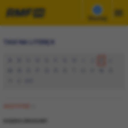
Słuchaj
TAGI NA LITERĘ K
A
B
C
D
E
F
G
H
I
J
K
L
M
N
O
P
Q
R
S
T
U
V
W
X
Y
Z
0-9
WSZYSTKIE
(0)
KODEKS DROGOWY