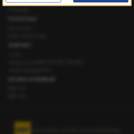
Staż w RMF24
Patronaty
POZOSTAŁE
Newsroom
Radio internetowe
KONTAKT
O nas
Gorąca Linia RMF FM: 600 700 800
email: fakty@rmf.fm
APLIKACJE MOBILNE
RMF FM
RMF ON
Korzystanie z portalu oznacza akceptację