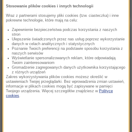
menadżerom grozi do 25 lat więzienia
Stosowanie plików cookies i innych technologii
Wraz z partnerami stosujemy pliki cookies (tzw. ciasteczka) i inne
pokrewne technologie, które mają na celu:
Zapewnienie bezpieczeństwa podczas korzystania z naszych
Poranna rozmowa w RMF FM
stron
Ulepszenie świadczonych przez nas usług poprzez wykorzystanie
Gościem Marcin Mastalerek
danych w celach analitycznych i statystycznych
Poznanie Twoich preferencji na podstawie sposobu korzystania z
naszych serwisów
Wyświetlanie spersonalizowanych reklam, które odpowiadają
Twoim zainteresowaniom
NAJPOPULARNIEJSZE
Gromadzenie zagregowanych danych użytkownika korzystającego
z różnych urządzeń
Zakres wykorzystywania plików cookies możesz określić w
Niedziela, 2 sierpnia 2026 (16:32)
ustawieniach Twojej przeglądarki. Bez wprowadzenia zmian ustawień,
informacje w plikach cookies mogą być zapisywane w pamięci
Gdzie żyje się najlepiej? Oto raj dla emigrantów
Twojego urządzenia. Więcej szczegółów znajdziesz w
Polityce
cookies
.
Sobota, 1 sierpnia 2026 (15:39)
Sumy opanowały jezioro Garda. Włosi przygotowali
100 tys. euro dla tych, którzy je złowią