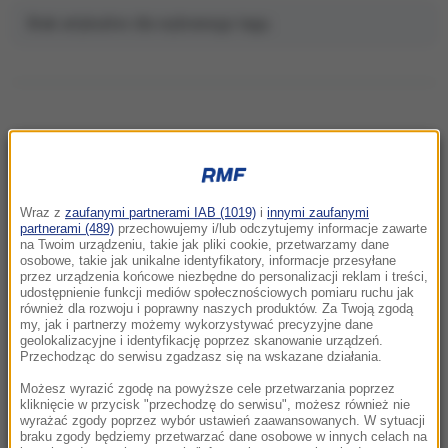
Brak artykułów dla wybranego tagu.
NAJNOWSZE
Wraz z
zaufanymi partnerami IAB (1019)
i
innymi zaufanymi
21:11
partnerami (489)
przechowujemy i/lub odczytujemy informacje zawarte
na Twoim urządzeniu, takie jak pliki cookie, przetwarzamy dane
Senat USA przyjął ustawę o „piekielnych”
osobowe, takie jak unikalne identyfikatory, informacje przesyłane
sankcjach Grahama na Rosję i Iran
przez urządzenia końcowe niezbędne do personalizacji reklam i treści,
udostępnienie funkcji mediów społecznościowych pomiaru ruchu jak
również dla rozwoju i poprawny naszych produktów. Za Twoją zgodą
21:05
my, jak i partnerzy możemy wykorzystywać precyzyjne dane
Atak nożownika na nastolatka w Kamiennej
geolokalizacyjne i identyfikację poprzez skanowanie urządzeń.
Przechodząc do serwisu zgadzasz się na wskazane działania.
Górze. Trwa obława na sprawcę
Możesz wyrazić zgodę na powyższe cele przetwarzania poprzez
20:53
kliknięcie w przycisk "przechodzę do serwisu", możesz również nie
wyrażać zgody poprzez wybór ustawień zaawansowanych. W sytuacji
Chciał dotrzeć do Ceuty na paralotni. Wpadł
braku zgody będziemy przetwarzać dane osobowe w innych celach na