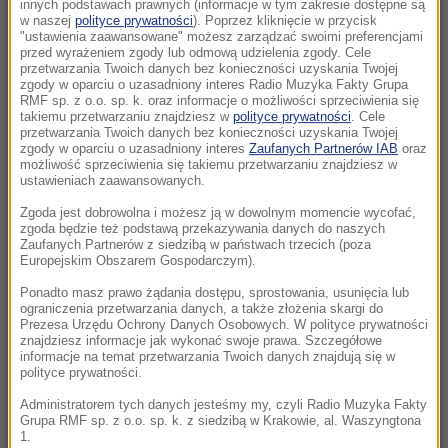
do morza
innych podstawach prawnych (informacje w tym zakresie dostępne są
w naszej
polityce prywatności
). Poprzez kliknięcie w przycisk
"ustawienia zaawansowane" możesz zarządzać swoimi preferencjami
20:50
przed wyrażeniem zgody lub odmową udzielenia zgody. Cele
Wyścig o Kraków nabiera tempa. Oto wyniki
przetwarzania Twoich danych bez konieczności uzyskania Twojej
zgody w oparciu o uzasadniony interes Radio Muzyka Fakty Grupa
nowego sondażu
RMF sp. z o.o. sp. k. oraz informacje o możliwości sprzeciwienia się
takiemu przetwarzaniu znajdziesz w
polityce prywatności
. Cele
przetwarzania Twoich danych bez konieczności uzyskania Twojej
20:37
zgody w oparciu o uzasadniony interes
Zaufanych Partnerów IAB
oraz
Skala nieprawidłowości na SOR-ach poraża.
możliwość sprzeciwienia się takiemu przetwarzaniu znajdziesz w
ustawieniach zaawansowanych.
Milionowe wypłaty, ponad stugodzinne dyżury
Zgoda jest dobrowolna i możesz ją w dowolnym momencie wycofać,
20:35
zgoda będzie też podstawą przekazywania danych do naszych
Zaufanych Partnerów z siedzibą w państwach trzecich (poza
Pentagon opublikował partię akt o UFO. Wielki
Europejskim Obszarem Gospodarczym).
trójkąt i relacja pilota
Ponadto masz prawo żądania dostępu, sprostowania, usunięcia lub
ograniczenia przetwarzania danych, a także złożenia skargi do
20:15
Prezesa Urzędu Ochrony Danych Osobowych. W polityce prywatności
Rosja dokona kolejnej aneksji? Państwa NATO
znajdziesz informacje jak wykonać swoje prawa. Szczegółowe
informacje na temat przetwarzania Twoich danych znajdują się w
widzą znaki
polityce prywatności.
Administratorem tych danych jesteśmy my, czyli Radio Muzyka Fakty
19:36
Grupa RMF sp. z o.o. sp. k. z siedzibą w Krakowie, al. Waszyngtona
Miliardowe szkody Orlenu. Byłym
1.