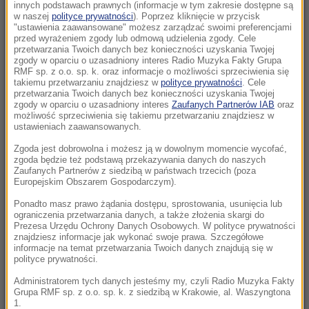
Morawiecki. Były premier spotkał się z
innych podstawach prawnych (informacje w tym zakresie dostępne są
w naszej
polityce prywatności
). Poprzez kliknięcie w przycisk
mieszkańcami Jagodna
"ustawienia zaawansowane" możesz zarządzać swoimi preferencjami
przed wyrażeniem zgody lub odmową udzielenia zgody. Cele
21:11
przetwarzania Twoich danych bez konieczności uzyskania Twojej
zgody w oparciu o uzasadniony interes Radio Muzyka Fakty Grupa
Senat USA przyjął ustawę o „piekielnych”
RMF sp. z o.o. sp. k. oraz informacje o możliwości sprzeciwienia się
sankcjach Grahama na Rosję i Iran
takiemu przetwarzaniu znajdziesz w
polityce prywatności
. Cele
przetwarzania Twoich danych bez konieczności uzyskania Twojej
zgody w oparciu o uzasadniony interes
Zaufanych Partnerów IAB
oraz
21:05
możliwość sprzeciwienia się takiemu przetwarzaniu znajdziesz w
Atak na nastolatka w Kamiennej Górze. Nowe
ustawieniach zaawansowanych.
informacje
Zgoda jest dobrowolna i możesz ją w dowolnym momencie wycofać,
zgoda będzie też podstawą przekazywania danych do naszych
Zaufanych Partnerów z siedzibą w państwach trzecich (poza
20:53
Europejskim Obszarem Gospodarczym).
Chciał dotrzeć do Ceuty na paralotni. Wpadł
do morza
Ponadto masz prawo żądania dostępu, sprostowania, usunięcia lub
ograniczenia przetwarzania danych, a także złożenia skargi do
Prezesa Urzędu Ochrony Danych Osobowych. W polityce prywatności
20:50
znajdziesz informacje jak wykonać swoje prawa. Szczegółowe
informacje na temat przetwarzania Twoich danych znajdują się w
Wyścig o Kraków nabiera tempa. Oto wyniki
polityce prywatności.
nowego sondażu
Administratorem tych danych jesteśmy my, czyli Radio Muzyka Fakty
Grupa RMF sp. z o.o. sp. k. z siedzibą w Krakowie, al. Waszyngtona
20:37
1.