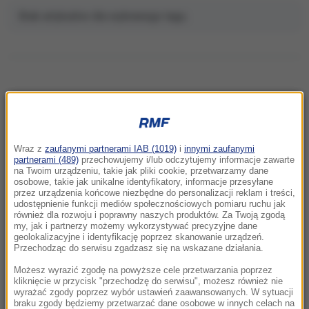
Brak artykułów dla wybranego tagu.
NAJNOWSZE
Wraz z
zaufanymi partnerami IAB (1019)
i
innymi zaufanymi
22:32
partnerami (489)
przechowujemy i/lub odczytujemy informacje zawarte
Hiszpania i Włochy na kursie kolizyjnym.
na Twoim urządzeniu, takie jak pliki cookie, przetwarzamy dane
osobowe, takie jak unikalne identyfikatory, informacje przesyłane
Spór o kontrole graniczne
przez urządzenia końcowe niezbędne do personalizacji reklam i treści,
udostępnienie funkcji mediów społecznościowych pomiaru ruchu jak
również dla rozwoju i poprawny naszych produktów. Za Twoją zgodą
21:41
my, jak i partnerzy możemy wykorzystywać precyzyjne dane
Alarm w Niemczech. Niezidentyfikowane
geolokalizacyjne i identyfikację poprzez skanowanie urządzeń.
drony przeleciały nad „stocznią Patriotów”
Przechodząc do serwisu zgadzasz się na wskazane działania.
Możesz wyrazić zgodę na powyższe cele przetwarzania poprzez
21:38
kliknięcie w przycisk "przechodzę do serwisu", możesz również nie
wyrażać zgody poprzez wybór ustawień zaawansowanych. W sytuacji
Pizza, słoneczna pogoda, Mateusz
braku zgody będziemy przetwarzać dane osobowe w innych celach na