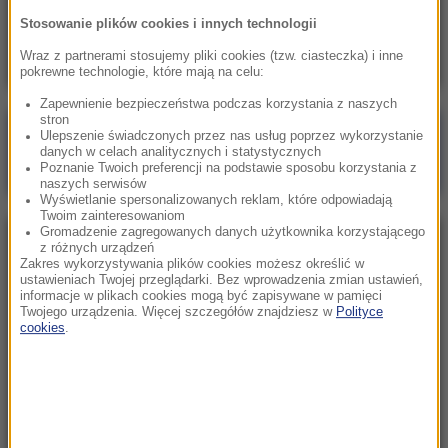
Skala nieprawidłowości na SOR-ach poraża.
Stosowanie plików cookies i innych technologii
Milionowe wypłaty, ponad stugodzinne dyżury
Wraz z partnerami stosujemy pliki cookies (tzw. ciasteczka) i inne
pokrewne technologie, które mają na celu:
Zapewnienie bezpieczeństwa podczas korzystania z naszych
stron
Poranna rozmowa w RMF FM
Ulepszenie świadczonych przez nas usług poprzez wykorzystanie
danych w celach analitycznych i statystycznych
Gościem Marcin Mastalerek
Poznanie Twoich preferencji na podstawie sposobu korzystania z
naszych serwisów
Wyświetlanie spersonalizowanych reklam, które odpowiadają
Twoim zainteresowaniom
Gromadzenie zagregowanych danych użytkownika korzystającego
NAJPOPULARNIEJSZE
z różnych urządzeń
Zakres wykorzystywania plików cookies możesz określić w
ustawieniach Twojej przeglądarki. Bez wprowadzenia zmian ustawień,
informacje w plikach cookies mogą być zapisywane w pamięci
Niedziela, 2 sierpnia 2026 (16:32)
Twojego urządzenia. Więcej szczegółów znajdziesz w
Polityce
Gdzie żyje się najlepiej? Oto raj dla emigrantów
cookies
.
Sobota, 1 sierpnia 2026 (15:39)
Sumy opanowały jezioro Garda. Włosi przygotowali
100 tys. euro dla tych, którzy je złowią