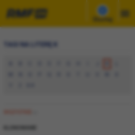
Słuchaj
TAGI NA LITERĘ K
A
B
C
D
E
F
G
H
I
J
K
L
M
N
O
P
Q
R
S
T
U
V
W
X
Y
Z
0-9
WSZYSTKIE
(0)
KLONOWANIE