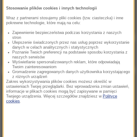
12:45
Stosowanie plików cookies i innych technologii
Pobicie w centrum Warszawy. Policja
komentuje nagranie
Wraz z partnerami stosujemy pliki cookies (tzw. ciasteczka) i inne
pokrewne technologie, które mają na celu:
Zapewnienie bezpieczeństwa podczas korzystania z naszych
stron
Ulepszenie świadczonych przez nas usług poprzez wykorzystanie
danych w celach analitycznych i statystycznych
Poranna rozmowa w RMF FM
Poznanie Twoich preferencji na podstawie sposobu korzystania z
naszych serwisów
Gościem Marcin Mastalerek
Wyświetlanie spersonalizowanych reklam, które odpowiadają
Twoim zainteresowaniom
Gromadzenie zagregowanych danych użytkownika korzystającego
z różnych urządzeń
Zakres wykorzystywania plików cookies możesz określić w
NAJPOPULARNIEJSZE
ustawieniach Twojej przeglądarki. Bez wprowadzenia zmian ustawień,
informacje w plikach cookies mogą być zapisywane w pamięci
Twojego urządzenia. Więcej szczegółów znajdziesz w
Polityce
Niedziela, 2 sierpnia 2026 (16:32)
cookies
.
Gdzie żyje się najlepiej? Oto raj dla emigrantów
Sobota, 1 sierpnia 2026 (15:39)
Sumy opanowały jezioro Garda. Włosi przygotowali