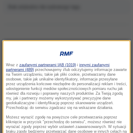
Brak artykułów dla wybranego tagu.
NAJNOWSZE
Wraz z
zaufanymi partnerami IAB (1019)
i
innymi zaufanymi
13:43
partnerami (489)
przechowujemy i/lub odczytujemy informacje zawarte
Tureckie samoloty naruszyły grecką
na Twoim urządzeniu, takie jak pliki cookie, przetwarzamy dane
osobowe, takie jak unikalne identyfikatory, informacje przesyłane
przestrzeń 17 razy. Symulowana bitwa w
przez urządzenia końcowe niezbędne do personalizacji reklam i treści,
powietrzu
udostępnienie funkcji mediów społecznościowych pomiaru ruchu jak
również dla rozwoju i poprawny naszych produktów. Za Twoją zgodą
my, jak i partnerzy możemy wykorzystywać precyzyjne dane
13:37
geolokalizacyjne i identyfikację poprzez skanowanie urządzeń.
Poważne zanieczyszczenie wodociągu.
Przechodząc do serwisu zgadzasz się na wskazane działania.
Większość mieszkańców miasta bez wody
Możesz wyrazić zgodę na powyższe cele przetwarzania poprzez
pitnej
kliknięcie w przycisk "przechodzę do serwisu", możesz również nie
wyrażać zgody poprzez wybór ustawień zaawansowanych. W sytuacji
braku zgody będziemy przetwarzać dane osobowe w innych celach na