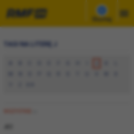
Słuchaj
TAGI NA LITERĘ J
A
B
C
D
E
F
G
H
I
J
K
L
M
N
O
P
Q
R
S
T
U
V
W
X
Y
Z
0-9
WSZYSTKIE
(0)
JEZ