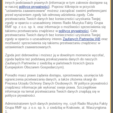
13:16
innych podstawach prawnych (informacje w tym zakresie dostępne są
Zwłoki 40-latki leżały w polu. Są zatrzymani w
w naszej
polityce prywatności
). Poprzez kliknięcie w przycisk
"ustawienia zaawansowane" możesz zarządzać swoimi preferencjami
sprawie makabrycznej zbrodni
przed wyrażeniem zgody lub odmową udzielenia zgody. Cele
przetwarzania Twoich danych bez konieczności uzyskania Twojej
zgody w oparciu o uzasadniony interes Radio Muzyka Fakty Grupa
13:12
RMF sp. z o.o. sp. k. oraz informacje o możliwości sprzeciwienia się
Na Wołyniu odkryto szczątki 55 osób, w tym
takiemu przetwarzaniu znajdziesz w
polityce prywatności
. Cele
przetwarzania Twoich danych bez konieczności uzyskania Twojej
26 dzieci. IPN ujawnia szczegóły
zgody w oparciu o uzasadniony interes
Zaufanych Partnerów IAB
oraz
możliwość sprzeciwienia się takiemu przetwarzaniu znajdziesz w
13:10
ustawieniach zaawansowanych.
Tajny plan rządu Orbana wyszedł na jaw.
Zgoda jest dobrowolna i możesz ją w dowolnym momencie wycofać,
Chcieli wydać fortunę w stolicy Belgii
zgoda będzie też podstawą przekazywania danych do naszych
Zaufanych Partnerów z siedzibą w państwach trzecich (poza
Europejskim Obszarem Gospodarczym).
13:10
Czarnek do wymiany? Kaczyński komentuje
Ponadto masz prawo żądania dostępu, sprostowania, usunięcia lub
ograniczenia przetwarzania danych, a także złożenia skargi do
spekulacje ws. kandydata na premiera
Prezesa Urzędu Ochrony Danych Osobowych. W polityce prywatności
znajdziesz informacje jak wykonać swoje prawa. Szczegółowe
informacje na temat przetwarzania Twoich danych znajdują się w
12:45
polityce prywatności.
Skarb ukryty w glinianym dzbanie. Niezwykłe
znalezisko w lesie
Administratorem tych danych jesteśmy my, czyli Radio Muzyka Fakty
Grupa RMF sp. z o.o. sp. k. z siedzibą w Krakowie, al. Waszyngtona
1.