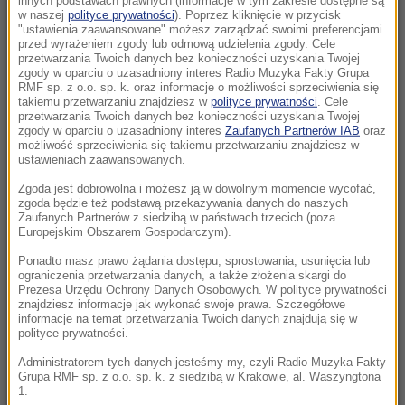
innych podstawach prawnych (informacje w tym zakresie dostępne są
22:19
w naszej
polityce prywatności
). Poprzez kliknięcie w przycisk
"ustawienia zaawansowane" możesz zarządzać swoimi preferencjami
Walka o Ligę Europy. Ferencvaros znalazł
przed wyrażeniem zgody lub odmową udzielenia zgody. Cele
sposób na Górnika
przetwarzania Twoich danych bez konieczności uzyskania Twojej
zgody w oparciu o uzasadniony interes Radio Muzyka Fakty Grupa
RMF sp. z o.o. sp. k. oraz informacje o możliwości sprzeciwienia się
21:56
takiemu przetwarzaniu znajdziesz w
polityce prywatności
. Cele
Świetny początek nie wystarczył. Pegula
przetwarzania Twoich danych bez konieczności uzyskania Twojej
zgody w oparciu o uzasadniony interes
Zaufanych Partnerów IAB
oraz
zatrzymała Fręch w Toronto
możliwość sprzeciwienia się takiemu przetwarzaniu znajdziesz w
ustawieniach zaawansowanych.
21:55
Zgoda jest dobrowolna i możesz ją w dowolnym momencie wycofać,
Ten organizm nie umiera ze starości. Z
zgoda będzie też podstawą przekazywania danych do naszych
łatwością oszukuje śmierć
Zaufanych Partnerów z siedzibą w państwach trzecich (poza
Europejskim Obszarem Gospodarczym).
21:26
Ponadto masz prawo żądania dostępu, sprostowania, usunięcia lub
ograniczenia przetwarzania danych, a także złożenia skargi do
Protest na popularnym europejskim lotnisku.
Prezesa Urzędu Ochrony Danych Osobowych. W polityce prywatności
Możliwe utrudnienia
znajdziesz informacje jak wykonać swoje prawa. Szczegółowe
informacje na temat przetwarzania Twoich danych znajdują się w
polityce prywatności.
21:16
Czarne wdowy z Rosji polują na świeżych
Administratorem tych danych jesteśmy my, czyli Radio Muzyka Fakty
Grupa RMF sp. z o.o. sp. k. z siedzibą w Krakowie, al. Waszyngtona
rekrutów
1.