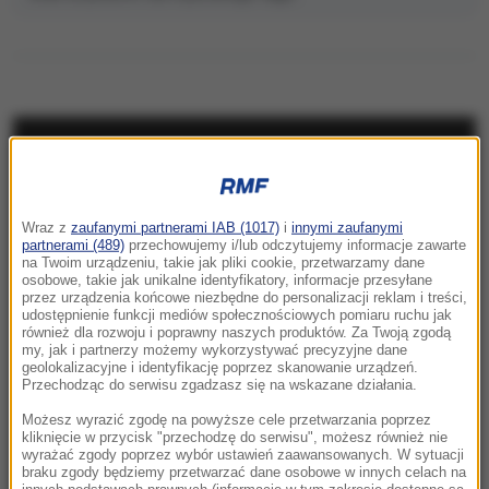
NAJNOWSZE
23:41
Wraz z
zaufanymi partnerami IAB (1017)
i
innymi zaufanymi
Hubert Hurkacz gra dalej! Potrzebny był tie-
partnerami (489)
przechowujemy i/lub odczytujemy informacje zawarte
break
na Twoim urządzeniu, takie jak pliki cookie, przetwarzamy dane
osobowe, takie jak unikalne identyfikatory, informacje przesyłane
przez urządzenia końcowe niezbędne do personalizacji reklam i treści,
23:26
udostępnienie funkcji mediów społecznościowych pomiaru ruchu jak
Linette walczyła, ale Jovic okazała się za
również dla rozwoju i poprawny naszych produktów. Za Twoją zgodą
my, jak i partnerzy możemy wykorzystywać precyzyjne dane
mocna. Toronto nie dla Polki
geolokalizacyjne i identyfikację poprzez skanowanie urządzeń.
Przechodząc do serwisu zgadzasz się na wskazane działania.
23:04
Możesz wyrazić zgodę na powyższe cele przetwarzania poprzez
Kierują jednym państwem, ale dzieli ich
kliknięcie w przycisk "przechodzę do serwisu", możesz również nie
wyrażać zgody poprzez wybór ustawień zaawansowanych. W sytuacji
przyciemniona szyba?
braku zgody będziemy przetwarzać dane osobowe w innych celach na