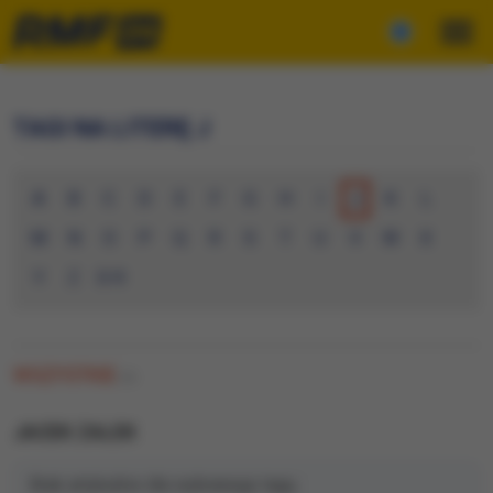
TAGI NA LITERĘ J
A
B
C
D
E
F
G
H
I
J
K
L
M
N
O
P
Q
R
S
T
U
V
W
X
Y
Z
0-9
WSZYSTKIE
(0)
JACEK ZALEK
Brak artykułów dla wybranego tagu.