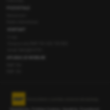
Patronaty
POZOSTAŁE
Newsroom
Radio internetowe
KONTAKT
O nas
Gorąca Linia RMF FM: 600 700 800
email: fakty@rmf.fm
APLIKACJE MOBILNE
RMF FM
RMF ON
Korzystanie z portalu oznacza akceptację
Regulaminu
.
Polityka Cookies
.
SpeakUp
.
Prywatność
.