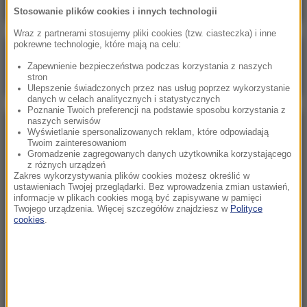
Stosowanie plików cookies i innych technologii
Wraz z partnerami stosujemy pliki cookies (tzw. ciasteczka) i inne
pokrewne technologie, które mają na celu:
Poranna rozmowa w RMF FM
Zapewnienie bezpieczeństwa podczas korzystania z naszych
Gościem Zbigniew Bogucki
stron
Ulepszenie świadczonych przez nas usług poprzez wykorzystanie
danych w celach analitycznych i statystycznych
Poznanie Twoich preferencji na podstawie sposobu korzystania z
naszych serwisów
NAJPOPULARNIEJSZE
Wyświetlanie spersonalizowanych reklam, które odpowiadają
Twoim zainteresowaniom
Gromadzenie zagregowanych danych użytkownika korzystającego
z różnych urządzeń
Niedziela, 2 sierpnia 2026 (16:32)
Zakres wykorzystywania plików cookies możesz określić w
Gdzie żyje się najlepiej? Oto raj dla emigrantów
ustawieniach Twojej przeglądarki. Bez wprowadzenia zmian ustawień,
informacje w plikach cookies mogą być zapisywane w pamięci
Twojego urządzenia. Więcej szczegółów znajdziesz w
Polityce
cookies
.
Sobota, 1 sierpnia 2026 (15:39)
Sumy opanowały jezioro Garda. Włosi przygotowali
100 tys. euro dla tych, którzy je złowią
Niedziela, 2 sierpnia 2026 (05:13)