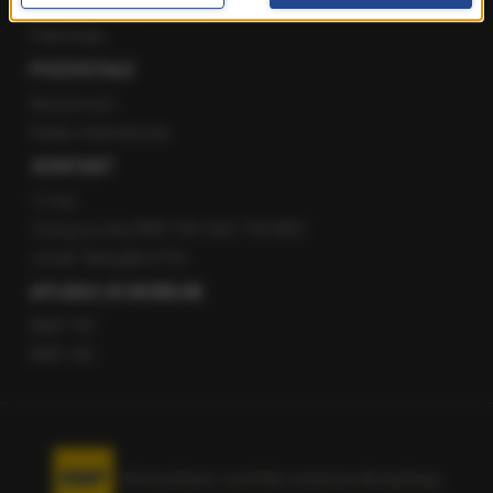
Staż w RMF24
Patronaty
POZOSTAŁE
Newsroom
Radio internetowe
KONTAKT
O nas
Gorąca Linia RMF FM: 600 700 800
email: fakty@rmf.fm
APLIKACJE MOBILNE
RMF FM
RMF ON
Korzystanie z portalu oznacza akceptację