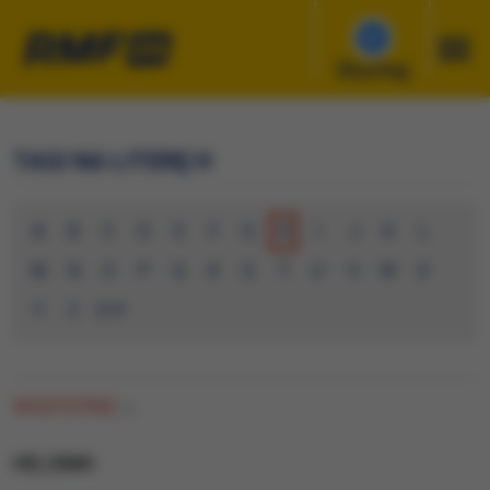
Słuchaj
TAGI NA LITERĘ H
A
B
C
D
E
F
G
H
I
J
K
L
M
N
O
P
Q
R
S
T
U
V
W
X
Y
Z
0-9
WSZYSTKIE
(0)
HELSINKI