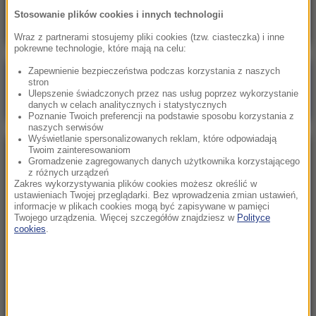
pracy a polityczna narracja
Stosowanie plików cookies i innych technologii
Wraz z partnerami stosujemy pliki cookies (tzw. ciasteczka) i inne
pokrewne technologie, które mają na celu:
Zapewnienie bezpieczeństwa podczas korzystania z naszych
Poranna rozmowa w RMF FM
stron
Ulepszenie świadczonych przez nas usług poprzez wykorzystanie
Gościem Marcin Mastalerek
danych w celach analitycznych i statystycznych
Poznanie Twoich preferencji na podstawie sposobu korzystania z
naszych serwisów
Wyświetlanie spersonalizowanych reklam, które odpowiadają
Twoim zainteresowaniom
NAJPOPULARNIEJSZE
Gromadzenie zagregowanych danych użytkownika korzystającego
z różnych urządzeń
Zakres wykorzystywania plików cookies możesz określić w
Niedziela, 2 sierpnia 2026 (16:32)
ustawieniach Twojej przeglądarki. Bez wprowadzenia zmian ustawień,
informacje w plikach cookies mogą być zapisywane w pamięci
Gdzie żyje się najlepiej? Oto raj dla emigrantów
Twojego urządzenia. Więcej szczegółów znajdziesz w
Polityce
cookies
.
Sobota, 8 sierpnia 2026 (11:47)
Czekaliśmy na to aż 27 lat. 12 sierpnia 2026 roku
przejdzie do historii