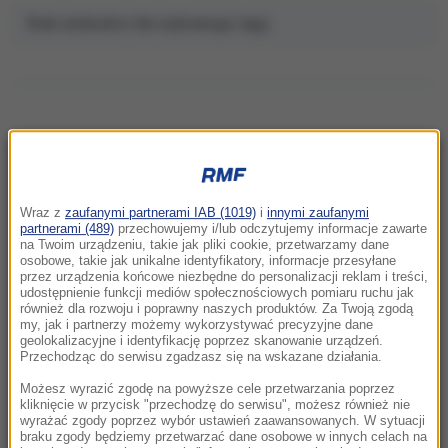
Brak artykułów dla wybranego tagu.
NAJNOWSZE
Wraz z
zaufanymi partnerami IAB (1019)
i
innymi zaufanymi
22:46
partnerami (489)
przechowujemy i/lub odczytujemy informacje zawarte
na Twoim urządzeniu, takie jak pliki cookie, przetwarzamy dane
Pentagon odsuwa ważnego generała.
osobowe, takie jak unikalne identyfikatory, informacje przesyłane
Dowodził operacjami w Europie
przez urządzenia końcowe niezbędne do personalizacji reklam i treści,
udostępnienie funkcji mediów społecznościowych pomiaru ruchu jak
również dla rozwoju i poprawny naszych produktów. Za Twoją zgodą
21:58
my, jak i partnerzy możemy wykorzystywać precyzyjne dane
Eksplozja drona w pobliżu gazociągu w
geolokalizacyjne i identyfikację poprzez skanowanie urządzeń.
Przechodząc do serwisu zgadzasz się na wskazane działania.
Bułgarii. Jest stanowisko Kijowa
Możesz wyrazić zgodę na powyższe cele przetwarzania poprzez
21:56
kliknięcie w przycisk "przechodzę do serwisu", możesz również nie
wyrażać zgody poprzez wybór ustawień zaawansowanych. W sytuacji
Zmarzlik znów królem Rygi! Polak przewodzi
braku zgody będziemy przetwarzać dane osobowe w innych celach na