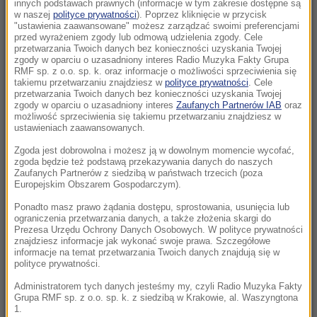
GP
innych podstawach prawnych (informacje w tym zakresie dostępne są
w naszej
polityce prywatności
). Poprzez kliknięcie w przycisk
"ustawienia zaawansowane" możesz zarządzać swoimi preferencjami
21:14
przed wyrażeniem zgody lub odmową udzielenia zgody. Cele
Świątek odwróciła losy meczu! Polka zagra o
przetwarzania Twoich danych bez konieczności uzyskania Twojej
zgody w oparciu o uzasadniony interes Radio Muzyka Fakty Grupa
półfinał w Toronto
RMF sp. z o.o. sp. k. oraz informacje o możliwości sprzeciwienia się
takiemu przetwarzaniu znajdziesz w
polityce prywatności
. Cele
przetwarzania Twoich danych bez konieczności uzyskania Twojej
21:02
zgody w oparciu o uzasadniony interes
Zaufanych Partnerów IAB
oraz
„Mobilizacja bez faktycznego jej ogłoszenia”
możliwość sprzeciwienia się takiemu przetwarzaniu znajdziesz w
ustawieniach zaawansowanych.
Zełenski o Putinie i pociskach do Patriotów
Zgoda jest dobrowolna i możesz ją w dowolnym momencie wycofać,
20:22
zgoda będzie też podstawą przekazywania danych do naszych
Zaufanych Partnerów z siedzibą w państwach trzecich (poza
Ukraina wydała zgodę na kolejne ekshumacje i
Europejskim Obszarem Gospodarczym).
poszukiwania polskich ofiar
Ponadto masz prawo żądania dostępu, sprostowania, usunięcia lub
ograniczenia przetwarzania danych, a także złożenia skargi do
20:07
Prezesa Urzędu Ochrony Danych Osobowych. W polityce prywatności
„Nie jest dobrze”. Hunter Biden o stanie
znajdziesz informacje jak wykonać swoje prawa. Szczegółowe
informacje na temat przetwarzania Twoich danych znajdują się w
zdrowotnym ojca
polityce prywatności.
Administratorem tych danych jesteśmy my, czyli Radio Muzyka Fakty
19:55
Grupa RMF sp. z o.o. sp. k. z siedzibą w Krakowie, al. Waszyngtona
Polacy kontra Ukraińcy. Statystyki dotyczące
1.